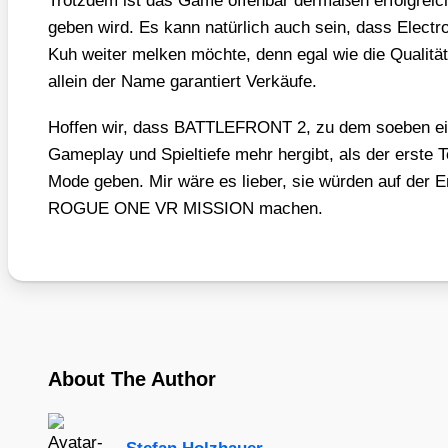
Trotz­dem ist das Game offen­bar der­ma­ßen erfolg­reic
geben wird. Es kann natür­lich auch sein, dass Elec­t
Kuh wei­ter mel­ken möch­te, denn egal wie die Qua­li­tä
allein der Name garan­tiert Ver­käu­fe.
Hof­fen wir, dass BATTLEFRONT 2, zu dem soeben ein Tr
Game­play und Spiel­tie­fe mehr her­gibt, als der ers­te T
Mode geben. Mir wäre es lie­ber, sie wür­den auf der En
ROGUE ONE VR MISSION machen.
About The Author