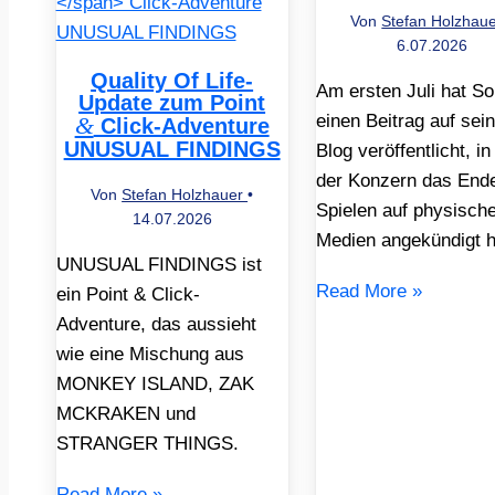
Von
Stefan Holzhau
6.07.2026
Quality Of Life-
Am ersten Juli hat S
Update zum Point
einen Beitrag auf sei
&
Click-Adventure
UNUSUAL FINDINGS
Blog veröffentlicht, i
der Konzern das End
Von
Stefan Holzhauer
•
Spielen auf physisch
14.07.2026
Medien angekündigt h
UNUSUAL FINDINGS ist
Read More »
ein Point & Click-
Adventure, das aussieht
wie eine Mischung aus
MONKEY ISLAND, ZAK
MCKRAKEN und
STRANGER THINGS.
Read More »