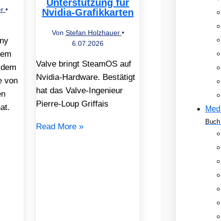
Unterstützung für
er
•
Nvidia-Grafikkarten
Von
Stefan Holzhauer
•
ony
6.07.2026
nem
Valve bringt SteamOS auf
n dem
Nvidia-Hardware. Bestätigt
e von
hat das Valve-Ingenieur
en
Pierre-Loup Griffais
at.
Med
Buch 
Read More »