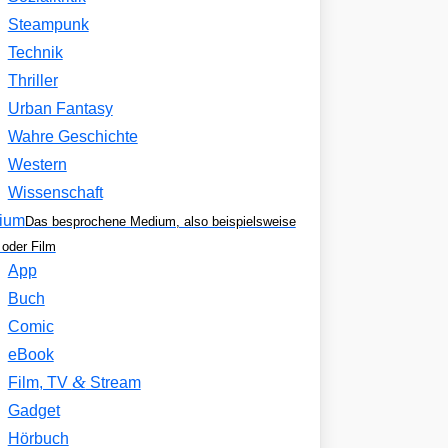
Steampunk
Technik
Thriller
Urban Fantasy
Wahre Geschichte
Western
Wissenschaft
ium
Das besprochene Medium, also beispielsweise
oder Film
App
Buch
Comic
eBook
&
Film, TV
Stream
Gadget
Hörbuch