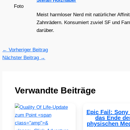
Stefan Holzhauer
Meist harmloser Nerd mit natürlicher Affini
Zahnrädern. Konsumiert zuviel SF und Fant
darüber.
←
Vorheriger Beitrag
Nächster Beitrag
→
Verwandte Beiträge
Epic Fail: Sony
das Ende de
physischen Me