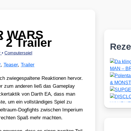
AR WARS
 Trailer
Reze
r
•
Computerspiel
2
,
Teaser
,
Trailer
ie­ge­spal­te­ne Reak­tio­nen her­vor.
ber zum ande­ren ließ das Game­play
cker­tak­tik von Darth EA, dass man
e, um ein voll­stän­di­ges Spiel zu
lt­raum-Dog­fights zwi­schen Impe­ri­um
 rech­ten Spaß mehr mach­ten.