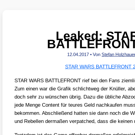
Leaked: ST
BATTLEFRONT 2
12.04.2017
• Von
Stefan Holzhaue
STAR WARS BATTLEFRONT 
STAR WARS BATTLEFRONT rief bei den Fans ziem­lich zw
Zum einen war die Gra­fik schlicht­weg der Knül­ler, a
doch sehr zu wün­schen übrig. Dazu die übli­che Abzo­
jede Men­ge Con­tent für teu­res Geld nach­kau­fen muss­t
bekom­men. Abschlie­ßend hat­ten sie dann noch die We
und Rebel­len der­ma­ßen ver­patched, dass die kei­nen