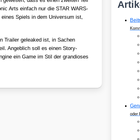
h gewe­sen, dass es einen zwei­ten Teil
Arti
ro­nic Arts ein­fach nur die STAR WARS-
t eines Spiels in dem Uni­ver­sum ist,
Beit
Komm
ai­ler gelea­k­ed ist, in Sachen
eil. Angeb­lich soll es einen Sto­ry-
gi­ne ein Game im Stil der gran­dio­ses
Gen
oder 