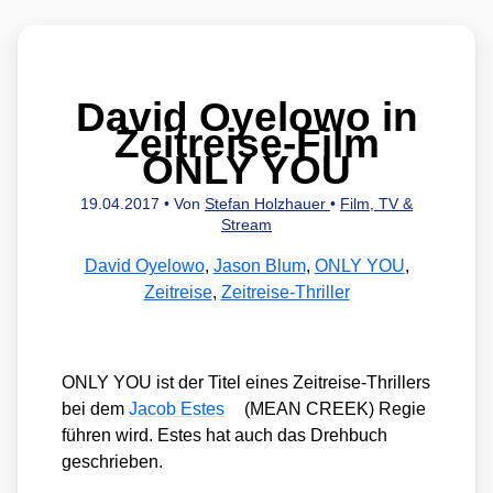
David Oyelowo in
Zeitreise-Film
ONLY YOU
19.04.2017
• Von
Stefan Holzhauer
•
Film, TV &
Stream
David Oyelowo
,
Jason Blum
,
ONLY YOU
,
Zeitreise
,
Zeitreise-Thriller
ONLY YOU ist der Titel eines Zeit­rei­se-Thril­lers
bei dem
Jacob Estes
(MEAN CREEK) Regie
füh­ren wird. Estes hat auch das Dreh­buch
geschrie­ben.