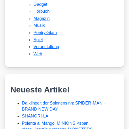
Gadget
Hörbuch
Magazin
Musik
Poetry-Slam
Spiel
Veranstaltung
Web
Neueste Artikel
Da klingelt der Spinnensinn: SPIDER-MAN –
BRAND NEW DAY
SHANGRI-LA
Polenta al Mango! MINIONS <span