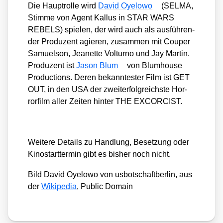
Die Haupt­rol­le wird
David Oye­lo­wo
(SELMA,
Stim­me von Agent Kal­lus in STAR WARS
REBELS) spie­len, der wird auch als aus­füh­ren­
der Pro­du­zent agie­ren, zusam­men mit Cou­per
Samu­el­son, Jea­nette Vol­tur­no und Jay Mar­tin.
Pro­du­zent ist
Jason Blum
von Blum­house
Pro­duc­tions. Deren bekann­tes­ter Film ist GET
OUT, in den USA der zweit­erfolg­reichs­te Hor­
ror­film aller Zei­ten hin­ter THE EXCORCIST.
Wei­te­re Details zu Hand­lung, Beset­zung oder
Kino­start­ter­min gibt es bis­her noch nicht.
Bild David Oye­lo­wo von usbot­schaft­ber­lin, aus
der
Wiki­pe­dia
, Public Domain