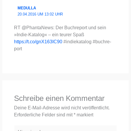
MEDULLA
20.04.2016 UM 13:02 UHR
RT @PhantaNews: Der Buch­re­port und sein
»Indie-Kata­log« – ein teu­rer Spaß
https://t.co/gnX163IC90
#indie­ka­ta­log #buch­re­
port
Schreibe einen Kommentar
Deine E-Mail-Adresse wird nicht veröffentlicht.
Erforderliche Felder sind mit
*
markiert
Hier