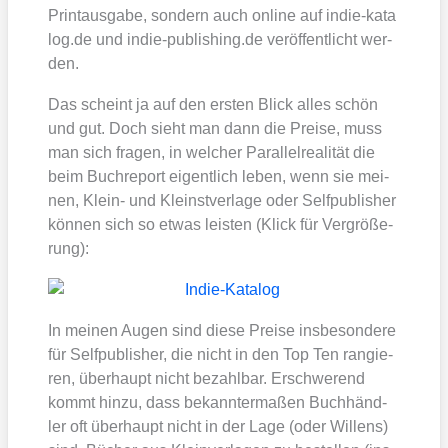
Print­aus­ga­be, son­dern auch online auf indie​-kata​
log​.de und indie​-publi​shing​.de ver­öf­fent­licht wer­
den.
Das scheint ja auf den ers­ten Blick alles schön
und gut. Doch sieht man dann die Prei­se, muss
man sich fra­gen, in wel­cher Par­al­lel­rea­li­tät die
beim Buch­re­port eigent­lich leben, wenn sie mei­
nen, Klein- und Kleinst­ver­la­ge oder Self­pu­blisher
kön­nen sich so etwas leis­ten (Klick für Ver­grö­ße­
rung):
In mei­nen Augen sind die­se Prei­se ins­be­son­de­re
für Self­pu­blisher, die nicht in den Top Ten ran­gie­
ren, über­haupt nicht bezahl­bar. Erschwe­rend
kommt hin­zu, dass bekann­ter­ma­ßen Buch­händ­
ler oft über­haupt nicht in der Lage (oder Wil­lens)