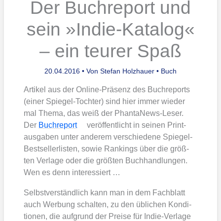
Der Buchreport und
sein »Indie-Katalog«
– ein teurer Spaß
20.04.2016
• Von
Stefan Holzhauer
•
Buch
Arti­kel aus der Online-Prä­senz des Buch­re­ports
(einer Spie­gel-Toch­ter) sind hier immer wie­der
mal The­ma, das weiß der Phan­ta­News-Leser.
Der
Buch­re­port
ver­öf­fent­licht in sei­nen Print­
aus­ga­ben unter ande­rem ver­schie­de­ne Spie­gel-
Best­sel­ler­lis­ten, sowie Ran­kings über die größ­
ten Ver­la­ge oder die größ­ten Buch­hand­lun­gen.
Wen es denn inter­es­siert …
Selbst­ver­ständ­lich kann man in dem Fach­blatt
auch Wer­bung schal­ten, zu den übli­chen Kon­di­
tio­nen, die auf­grund der Prei­se für Indie-Ver­la­ge