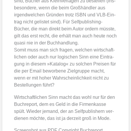
sind, Bücher aus Klein­ver­la­gen zu bestel­len (ins­
be­son­de­re, wenn die beim Groß­händ­ler aus
irgend­wel­chen Grün­den trotz ISBN und VLB-Ein­
trag nicht gelis­tet sind). Für Self­pu­bli­shing-
Bücher, die man direkt beim Autor ordern müss­te,
gilt das erst recht, die erhält man auch heu­te noch
qua­si nie in der Buch­hand­lung.
Somit muss man sich fra­gen, wel­chen wirt­schaft­
li­chen oder auch nur logi­schen Sinn eine Ein­tra­
gung in die­sem »Kata­log« zu sol­chen Prei­sen für
die per Email bewor­be­ne Ziel­grup­pe macht,
wenn er mit hoher Wahr­schein­lich­keit nicht zu
Bestel­lun­gen führt?
Wirt­schaft­li­chen Sinn macht das wohl nur für den
Buch­re­port, dem es Geld in die Fir­men­kas­se
spült. Wie­der jemand, der an Self­pu­blishern ver­
die­nen möch­te, das ist ja der­zeit groß in Mode.
Screen­shot aus PDF Copy­right Buch­re­port