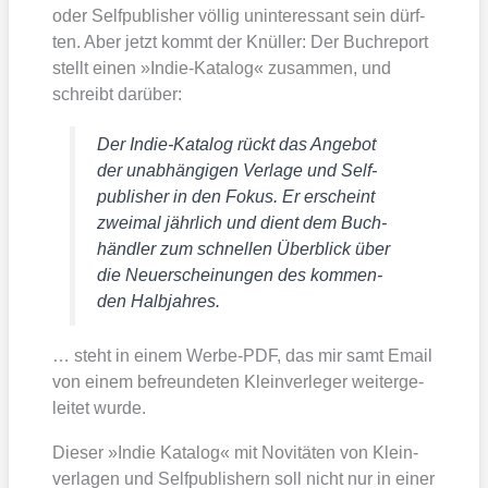
oder Self­pu­blisher völ­lig unin­ter­es­sant sein dürf­
ten. Aber jetzt kommt der Knül­ler: Der Buch­re­port
stellt einen »Indie-Kata­log« zusam­men, und
schreibt dar­über:
Der Indie-Kata­log rückt das Ange­bot
der unab­hän­gi­gen Ver­la­ge und Self­
pu­blisher in den Fokus. Er erscheint
zwei­mal jähr­lich und dient dem Buch­
händ­ler zum schnel­len Über­blick über
die Neu­erschei­nun­gen des kom­men­
den Halb­jah­res.
… steht in einem Wer­be-PDF, das mir samt Email
von einem befreun­de­ten Klein­ver­le­ger wei­ter­ge­
lei­tet wur­de.
Die­ser »Indie Kata­log« mit Novi­tä­ten von Klein­
ver­la­gen und Self­pu­blishern soll nicht nur in einer