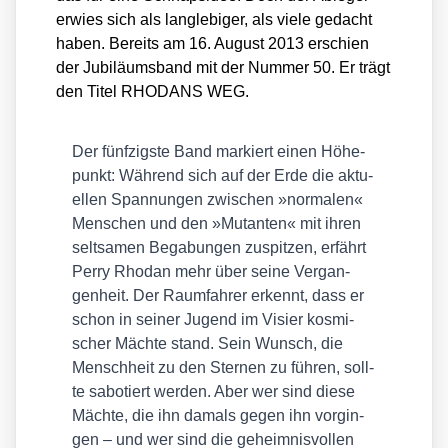
erwies sich als lang­le­bi­ger, als vie­le gedacht
haben. Bereits am 16. August 2013 erschien
der Jubi­lä­ums­band mit der Num­mer 50. Er trägt
den Titel RHODANS WEG.
Der fünf­zigs­te Band mar­kiert einen Höhe­
punkt: Wäh­rend sich auf der Erde die aktu­
el­len Span­nun­gen zwi­schen »nor­ma­len«
Men­schen und den »Mutan­ten« mit ihren
selt­sa­men Bega­bun­gen zuspit­zen, erfährt
Per­ry Rho­dan mehr über sei­ne Ver­gan­
gen­heit. Der Raum­fah­rer erkennt, dass er
schon in sei­ner Jugend im Visier kos­mi­
scher Mäch­te stand. Sein Wunsch, die
Mensch­heit zu den Ster­nen zu füh­ren, soll­
te sabo­tiert wer­den. Aber wer sind die­se
Mäch­te, die ihn damals gegen ihn vor­gin­
gen – und wer sind die geheim­nis­vol­len