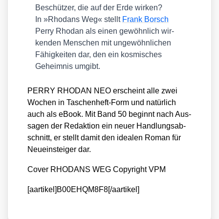
Beschüt­zer, die auf der Erde wir­ken?
In »Rhodans Weg« stellt
Frank Borsch
Per­ry Rho­dan als einen gewöhn­lich wir­
ken­den Men­schen mit unge­wöhn­li­chen
Fähig­kei­ten dar, den ein kos­mi­sches
Geheim­nis umgibt.
PERRY RHODAN NEO erscheint alle zwei
Wochen in Taschen­heft-Form und natür­lich
auch als eBook. Mit Band 50 beginnt nach Aus­
sa­gen der Redak­ti­on ein neu­er Hand­lungs­ab­
schnitt, er stellt damit den idea­len Roman für
Neu­ein­stei­ger dar.
Cover RHODANS WEG Copy­right VPM
[aartikel]B00EHQM8F8[/aartikel]