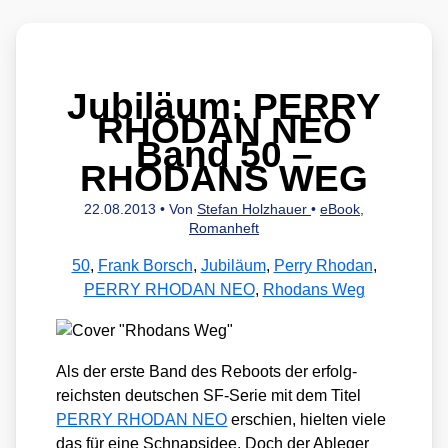
Jubiläum: PERRY
RHODAN NEO
Band 50 –
RHODANS WEG
22.08.2013
• Von
Stefan Holzhauer
•
eBook
,
Romanheft
50
,
Frank Borsch
,
Jubiläum
,
Perry Rhodan
,
PERRY RHODAN NEO
,
Rhodans Weg
Als der ers­te Band des Reboots der erfolg­
reichs­ten deut­schen SF-Serie mit dem Titel
PERRY RHODAN NEO
erschien, hiel­ten vie­le
das für eine Schnaps­idee. Doch der Able­ger