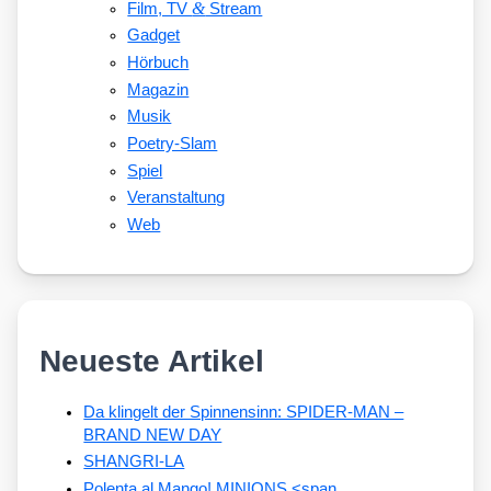
&
Film, TV
Stream
Gadget
Hörbuch
Magazin
Musik
Poetry-Slam
Spiel
Veranstaltung
Web
Neueste Artikel
Da klingelt der Spinnensinn: SPIDER-MAN –
BRAND NEW DAY
SHANGRI-LA
Polenta al Mango! MINIONS <span