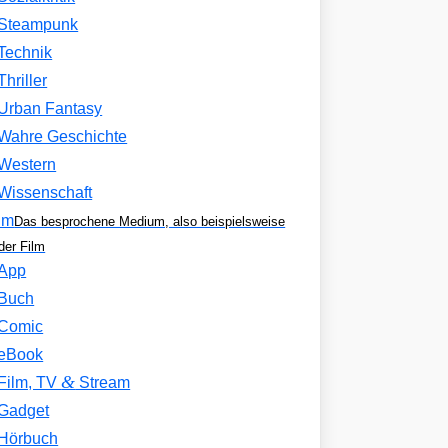
Steampunk
Technik
Thriller
Urban Fantasy
Wahre Geschichte
Western
Wissenschaft
um
Das besprochene Medium, also beispielsweise
der Film
App
Buch
Comic
eBook
&
Film, TV
Stream
Gadget
Hörbuch