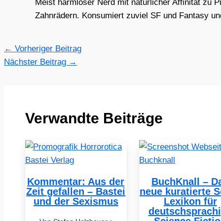
Meist harmloser Nerd mit natürlicher Affinität zu 
Zahnrädern. Konsumiert zuviel SF und Fantasy und 
←
Vorheriger Beitrag
Nächster Beitrag
→
Verwandte Beiträge
Kommentar: Aus der
BuchKnall – D
Zeit gefallen – Bastei
neue kuratierte S
und der Sexismus
Lexikon für
deutschsprach
Science Ficti