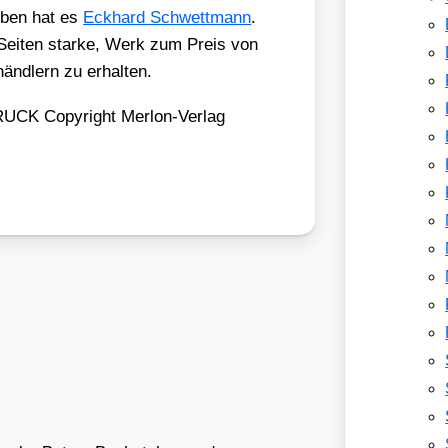
e­ben hat es
Eck­hard Schwett­mann
.
Sei­ten star­ke, Werk zum Preis von
änd­lern zu erhal­ten.
Copy­right Mer­lon-Ver­lag