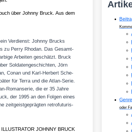
gen.
Artik
buch über John­ny Bruck. Aus dem
Beitra
Kommen
sein Ver­dienst: John­ny Brucks
esers zu Per­ry Rho­dan. Das Gesamt­
ar­bi­ge Arbei­ten geschätzt. Bruck
über Sol­da­ten­ge­schich­ten, Jörn
r­zan, Conan und Karl-Her­bert Sche­
­ter für Ter­ra und die Atlan-Serie.
an-Roman­se­rie, die er 35 Jah­re
Bruck, der 1995 an den Fol­gen eines
Genr
zeit­geist­ge­präg­ten retro­fu­tu­ris­
oder F
ODAN ILLUSTRATOR JOHNNY BRUCK