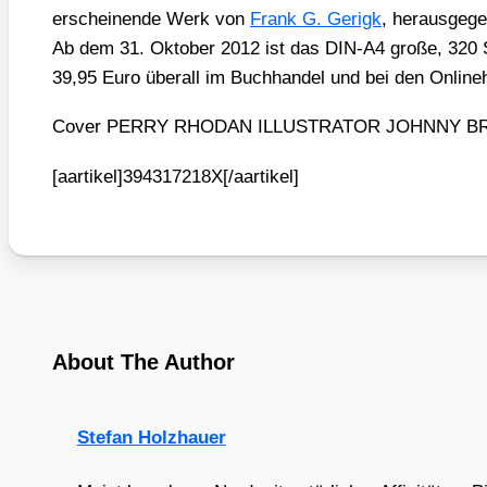
erschei­nen­de Werk von
Frank G. Gerigk
, her­aus­ge­g
Ab dem 31. Okto­ber 2012 ist das DIN-A4 gro­ße, 320 
39,95 Euro über­all im Buch­han­del und bei den Online­h
Cover PERRY RHODAN ILLUSTRATOR JOHNNY BRUCK 
[aartikel]394317218X[/aartikel]
About The Author
Stefan Holzhauer