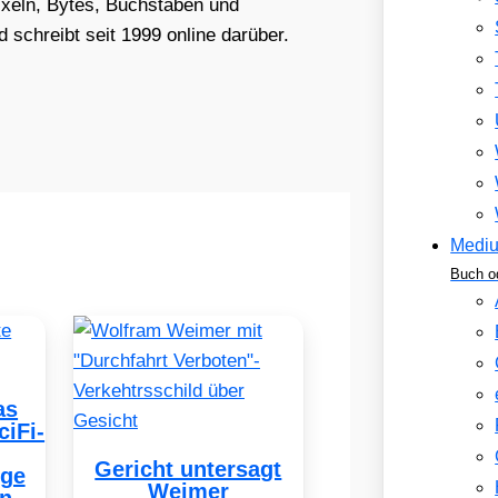
Pixeln, Bytes, Buchstaben und
schreibt seit 1999 online darüber.
Medi
Buch o
as
ciFi-
Gericht untersagt
ige
Weimer
on