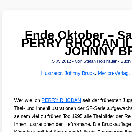
Ende Oktober – S
PERRY RHODAN I
JOHNNY B
5.09.2012
• Von
Stefan Holzhauer
•
Buch
Illustrator
,
Johnny Bruck
,
Merlon-Verlag
,
Wer wie ich
PERRY RHODAN
seit der frü­hes­ten Jug
Titel- und Innen­il­lus­tra­tio­nen der SF-Serie auf­ge­wach
sei­nem viel zu frü­hen Tod 1995 alle Titel­bil­der der Rei
Innen­il­lus­tra­tio­nen der Heft­ro­ma­ne. Die Druck­auf­la­g