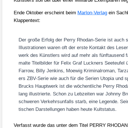
Künst­lers soll bei über einer Mil­li­ar­de Exem­pla­ren lie­
Ende Okto­ber erscheint beim
Mar­lon-Ver­lag
ein Sach­
Klap­pen­text:
Der gro­ße Erfolg der Per­ry Rho­dan-Serie ist auch 
Illus­tra­tio­nen waren oft der ers­te Kon­takt des L
werk des Künst­lers wird auf mehr als fünf­tau­send f
mal­te Titel­bil­der für Felix Graf Luck­ners See­teu­fel 
Far­row, Bil­ly Jenk­ins, Moe­wig Kri­mi­nal­ro­man, Ta
ers ZBV-Serie wie auch für die Seri­en Uto­pia und spä
Brucks Haupt­werk ist die wöchent­li­che Per­ry Rho­d
lang illus­trier­te. Schon zu Leb­zei­ten war John­ny 
schwe­ren Ver­kehrs­un­falls starb, eine Legen­de. Sei­ne 
ti­schen Dar­stel­lun­gen haben heu­te Kult­sta­tus.
Ver­fasst wur­de das unter dem Titel PERRY RH