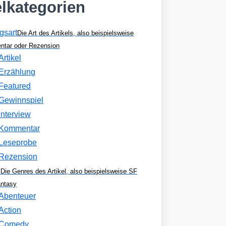
elkategorien
gsart
Die Art des Artikels, also beispielsweise
tar oder Rezension
Artikel
Erzählung
Featured
Gewinnspiel
Interview
Kommentar
Leseprobe
Rezension
e
Die Genres des Artikel, also beispielsweise SF
antasy
Abenteuer
Action
Comedy