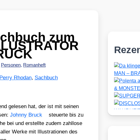
achbuch zum
LLUSTRATOR
Reze
RUCK
,
Personen
,
Romanheft
Perry Rhodan
,
Sachbuch
end gele­sen hat, der ist mit sei­nen
­sen:
John­ny Bruck
steu­er­te bis zu
­he bei und erstell­te zudem zahl­lo­se
e aller Wer­ke mit Illus­tra­tio­nen des