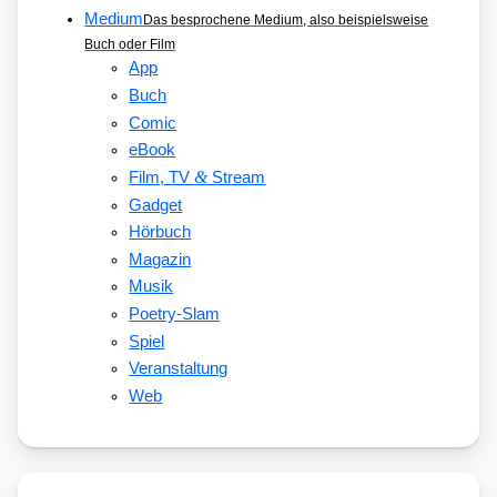
Medium
Das besprochene Medium, also beispielsweise
Buch oder Film
App
Buch
Comic
eBook
&
Film, TV
Stream
Gadget
Hörbuch
Magazin
Musik
Poetry-Slam
Spiel
Veranstaltung
Web