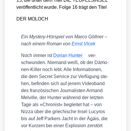
15, die unter dem Titel DIE TEUFELSINSEL
ver­öf­fent­licht wur­de. Fol­ge 16 trägt den Titel
DER MOLOCH
Ein Mys­tery-Hör­spiel von Mar­co Göll­ner –
nach einem Roman von
Ernst Vlcek
Noch immer ist
Dori­an Hun­ter
ver­
schwun­den. Nie­mand weiß, ob der Dämo­
nen-Kil­ler noch lebt. Alle Infor­ma­tio­nen,
die dem Secret Ser­vice zur Ver­fü­gung ste­
hen, befin­den sich auf jenem Video­band
des fran­zö­si­schen Jour­na­lis­ten Armand
Mel­ville, der Hun­ter wäh­rend der letz­ten
Tage als »Chro­nist« beglei­tet hat – von
Niz­za über die grie­chi­sche Insel Lucy­ros
bis auf Jeff Par­kers Jacht in der Ägä­is, die
vor Kur­zem bei einer Explo­si­on zer­stört