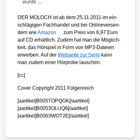
wur­de …
DER MOLOCH ist ab dem 25.11.2011 im ein­
schlä­gi­gen Fach­han­del und bei Onlin­ever­sen­
dern wie
Ama­zon
zum Preis von 6,97 Euro
auf CD erhält­lich. Zudem hat man die Mög­lich­
keit, das Hör­spiel in Form von MP3-Datei­en
erwer­ben. Auf der
Web­sei­te zur Serie
kann
man zudem einer Hör­pro­be lau­schen.
[cc]
Cover Copy­right 2011 Fol­gen­reich
[aartikel]B005TOPQGK[/aartikel]
[aartikel]B0053OLUQ6[/aartikel]
[aartikel]B0063WOT2E[/aartikel]