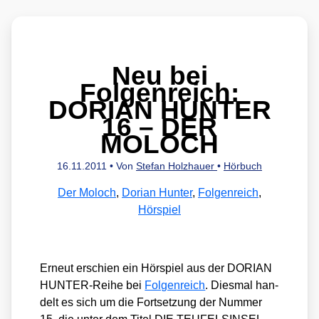
Neu bei
Folgenreich:
DORIAN HUNTER
16 – DER
MOLOCH
16.11.2011
• Von
Stefan Holzhauer
•
Hörbuch
Der Moloch
,
Dorian Hunter
,
Folgenreich
,
Hörspiel
Erneut erschien ein Hör­spiel aus der DORIAN
HUN­TER-Rei­he bei
Fol­gen­reich
. Dies­mal han­
delt es sich um die Fort­set­zung der Num­mer