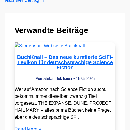
Nächster Beitrag
→
Verwandte Beiträge
BuchKnall – Das neue kuratierte SciFi-
Lexikon für deutschsprachige Science
Fiction
Von
Stefan Holzhauer
•
18.05.2026
Wer auf Amazon nach Science Fiction sucht,
bekommt immer dieselben zwanzig Titel
vorgesetzt. THE EXPANSE, DUNE, PROJECT
HAIL MARY – alles prima Bücher, keine Frage,
aber die deutschsprachige SF…
Read More »