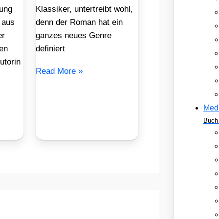
ung
Klassiker, untertreibt wohl,
 aus
denn der Roman hat ein
er
ganzes neues Genre
en
definiert
utorin
Read More »
Med
Buch 