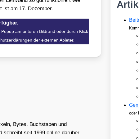
Lein­wand so gut funk­tio­niert wie
Arti
ist am 17. Dezem­ber.
Beit
rfügbar.
Komm
m Popup am unteren Bildrand oder durch Klick
chutzerklärungen der externen Abieter.
Gen
oder 
Pixeln, Bytes, Buchstaben und
schreibt seit 1999 online darüber.