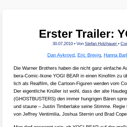
Erster Trailer:
30.07.2010
• Von
Stefan Holzhauer
•
Co
Dan Aykroyd
,
Eric Brevig
,
Hanna Bar
Die War­ner Brot­hers haben die nicht ganz ein­fa­che A
be­ra-Comic-Iko­ne YOGI BEAR in einen Kino­film zu üb
lich als Real­film, die Car­toon-Figu­ren wer­den vom Com­
Der eigent­li­che Knül­ler ist wohl, dass der alte Hau­de
(GHOSTBUSTERS) den immer hung­ri­gen Bären spre­c
und stau­ne – Jus­tin Tim­ber­la­ke sei­ne Stim­me. Regie
von Jef­frey Ven­ti­mi­lia, Joshua Stern­in und Brad Cope