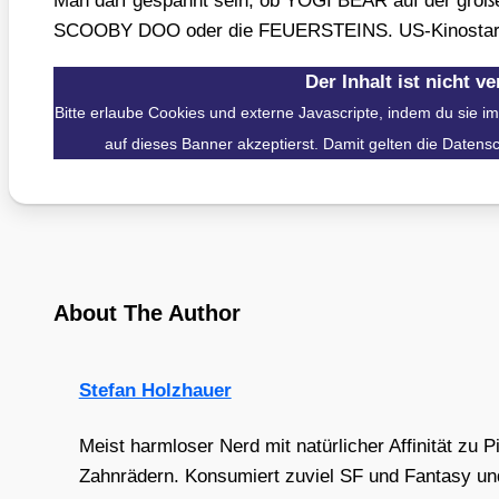
Man darf gespannt sein, ob YOGI BEAR auf der gro­ßen 
SCOOBY DOO oder die FEUERSTEINS. US-Kino­start 
Der Inhalt ist nicht ve
Bitte erlaube Cookies und externe Javascripte, indem du sie i
auf dieses Banner akzeptierst. Damit gelten die Datens
About The Author
Stefan Holzhauer
Meist harmloser Nerd mit natürlicher Affinität zu 
Zahnrädern. Konsumiert zuviel SF und Fantasy und 