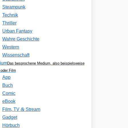
Steampunk
Technik
Thriller
Urban Fantasy
Wahre Geschichte
Western
Wissenschaft
ium
Das besprochene Medium, also beispielsweise
oder Film
App
Buch
Comic
eBook
&
Film, TV
Stream
Gadget
Hörbuch