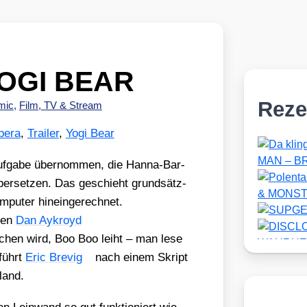
 YOGI BEAR
Reze
mic
,
Film, TV & Stream
bera
,
Trailer
,
Yogi Bear
uf­ga­be über­nom­men, die Han­na-Bar­
er­set­zen. Das geschieht grund­sätz­
pu­ter hin­ein­ge­rech­net.
­gen
Dan Aykroyd
hen wird, Boo Boo leiht – man lese
 führt
Eric Bre­vig
nach einem Skript
­land.