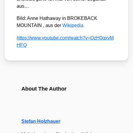
aus…
Bild: Anne Hat­ha­way in BROKEBACK
MOUNTAIN , aus der
Wiki­pe­dia
https://​www​.you​tube​.com/​w​a​t​c​h​?​v​=​Q​z​H​0​q​x​v​M​
HFQ
About The Author
Stefan Holzhauer