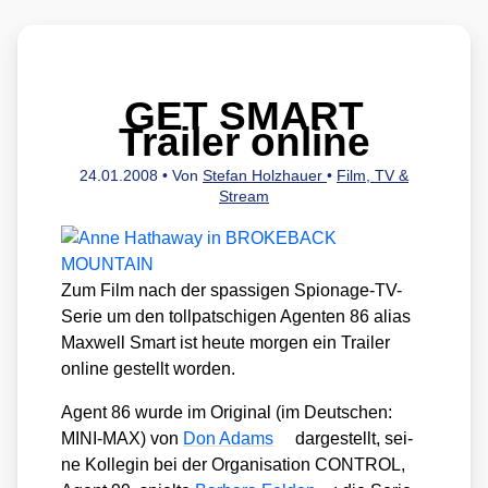
GET SMART
Trailer online
24.01.2008
• Von
Stefan Holzhauer
•
Film, TV &
Stream
Zum Film nach der spas­si­gen Spio­na­ge-TV-
Serie um den toll­pat­schi­gen Agen­ten 86 ali­as
Max­well Smart ist heu­te mor­gen ein Trai­ler
online gestellt wor­den.
Agent 86 wur­de im Ori­gi­nal (im Deut­schen:
MINI-MAX) von
Don Adams
dar­ge­stellt, sei­
ne Kol­le­gin bei der Orga­ni­sa­ti­on CONTROL,