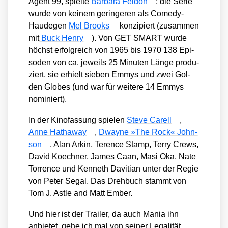
Agent 99, spiel­te
Bar­ba­ra Fel­don
; die Serie
wur­de von kei­nem gerin­ge­ren als Come­dy-
Hau­de­gen
Mel Brooks
kon­zi­piert (zusam­men
mit
Buck Hen­ry
). Von GET SMART wur­de
höchst erfolg­reich von 1965 bis 1970 138 Epi­
so­den von ca. jeweils 25 Minu­ten Län­ge pro­du­
ziert, sie erhielt sie­ben Emmys und zwei Gol­
den Glo­bes (und war für wei­te­re 14 Emmys
nomi­niert).
In der Kino­fas­sung spie­len
Ste­ve Carell
,
Anne Hat­ha­way
,
Dway­ne »The Rock« John­
son
, Alan Arkin, Terence Stamp, Ter­ry Crews,
David Koech­ner, James Caan, Masi Oka, Nate
Tor­rence und Ken­neth Daviti­an unter der Regie
von Peter Segal. Das Dreh­buch stammt von
Tom J. Ast­le and Matt Ember.
Und hier ist der Trai­ler, da auch Mania ihn
anbie­tet, gehe ich mal von sei­ner Lega­li­tät