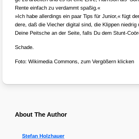
Ren­te ein­fach zu ver­dammt spa­ßig.«
»Ich habe aller­dings ein paar Tips für Juni­or,« fügt de
de­re, daß die Vie­cher digi­tal sind, die Klip­pen nied­
Dei­ne Peit­sche an der Sei­te, falls Du dem Stunt-Coör­
Scha­de.
Foto: Wiki­me­dia Com­mons, zum Ver­gößern kli­cken
About The Author
Stefan Holzhauer