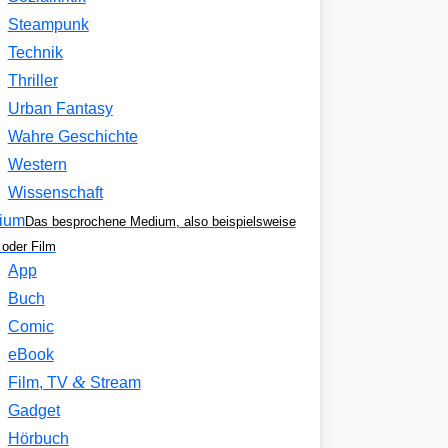
Steampunk
Technik
Thriller
Urban Fantasy
Wahre Geschichte
Western
Wissenschaft
ium
Das besprochene Medium, also beispielsweise
oder Film
App
Buch
Comic
eBook
&
Film, TV
Stream
Gadget
Hörbuch