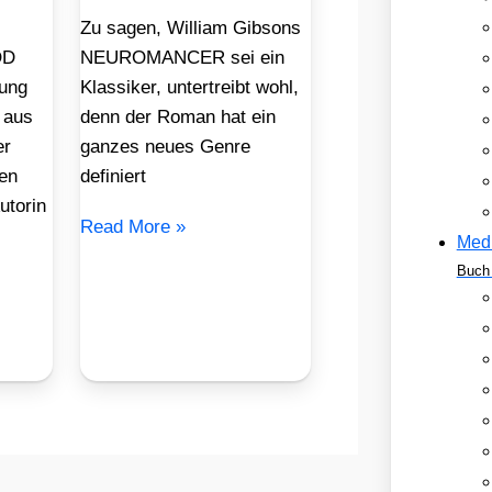
Zu sagen, William Gibsons
OD
NEUROMANCER sei ein
ung
Klassiker, untertreibt wohl,
 aus
denn der Roman hat ein
er
ganzes neues Genre
en
definiert
utorin
Read More »
Med
Buch 