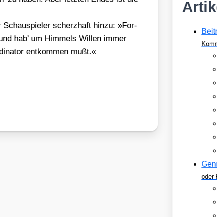
Arti
r Schau­spie­ler scherz­haft hin­zu: »For­
Beit
rig und hab’ um Him­mels Wil­len immer
Komm
di­na­tor ent­kom­men mußt.«
Gen
oder 