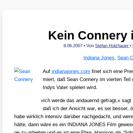
Kein Connery i
8.06.2007
• Von
Stefan Holzhauer
•
Indiana Jones
,
Sean C
Auf
india​na​jo​nes​.com
finet sich eine Pres­s
miert, daß Sean Con­nery im vier­ten Teil
Indys Vater spie­len wird.
»
Ich wer­de das andau­ernd gefragt,« sagt 
daß ich der Ansicht war, es sei bes­ser, 
habe wirk­lich inten­siv dar­über nach­ge­dacht, und we
hät­te, dann wäre es ein INDIANA JONES Film gewe­sen
ge zu arbei­ten und es ist eine Ehre, Har­ri­son als ‘So