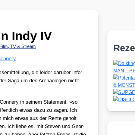
n Indy IV
Reze
Film, TV & Stream
onnery
e­mit­tei­lung, die lei­der dar­über infor­
 der Saga um den Archäo­lo­gen nicht
Con­nery in sei­nem State­ment, »so
öffent­lich etwas dazu zu sagen. Ich
nn mich etwas aus der Ren­te geholt
. Ich lie­be es, mit Ste­ven und Geor­
hn’ zu haben. Aber letz­ten Endes ist die