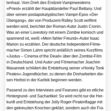
len­haal. Vom Dreh des End­zeit-Vam­pir­wes­terns
»Priest« erzählt der Haupt­dar­stel­ler Paul Bet­ta­ny. Und
über sei­nen post­apo­ka­lyp­ti­schen Vam­pir-Epos »Der
Über­gang«, der von Pro­du­zent Rid­ley Scott ver­filmt
wer­den wird, berich­tet der Roman-Autor Jus­tin Cro­nin.
Was an einer Love­sto­ry mit einem Zom­bie komisch und
span­nend ist, weiß »Mein fah­ler Freund«-Autor Isaac
Mari­on zu erzäh­len. Der deut­sche Inde­pen­dent-Fil­me­
ma­cher Simon Lahm spricht anläß­lich sei­nes Kurz­films
»Jus­tus – Cine­ma of the Dead« über den Zom­bie-Film
in Deutsch­land. Und Autor und Fil­me­ma­cher Joa­chim
Masan­nek schil­dert die Ent­ste­hung sei­ner »Hon­ky Tonk
Pirates«-Jugendbücher, zu denen die Dreh­ar­bei­ten die­
sen Herbst in der Kari­bik begin­nen wer­den.
Pas­send zu den Inter­views und Fear­ures gibt es etli­che
Hin­ter­grund- und Sach­ar­ti­kel: So wird nicht nur die Her­
kunft und Ent­ste­hung der Jol­ly Roger-Pira­ten­flag­ge mit
den gekreuz­ten Kno­chen geklärt, son­dern auch die Fra­