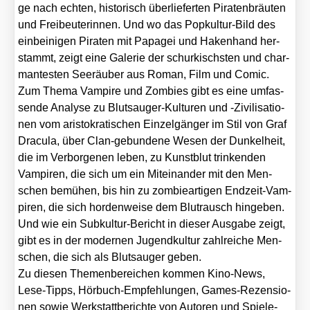
ge nach ech­ten, his­to­risch über­lie­fer­ten Pira­ten­bräu­ten
und Frei­beu­te­rin­nen. Und wo das Pop­kul­tur-Bild des
ein­bei­ni­gen Pira­ten mit Papa­gei und Haken­hand her­
stammt, zeigt eine Gale­rie der schur­kischs­ten und char­
man­tes­ten See­räu­ber aus Roman, Film und Comic.
Zum The­ma Vam­pi­re und Zom­bies gibt es eine umfas­
sen­de Ana­ly­se zu Blut­sauger-Kul­tu­ren und ‑Zivi­li­sa­tio­
nen vom aris­to­kra­ti­schen Ein­zel­gän­ger im Stil von Graf
Dra­cu­la, über Clan-gebun­de­ne Wesen der Dun­kel­heit,
die im Ver­bor­ge­nen leben, zu Kunst­blut trin­ken­den
Vam­pi­ren, die sich um ein Mit­ein­an­der mit den Men­
schen bemü­hen, bis hin zu zom­bie­ar­ti­gen End­zeit-Vam­
pi­ren, die sich hor­den­wei­se dem Blut­rausch hin­ge­ben.
Und wie ein Sub­kul­tur-Bericht in die­ser Aus­ga­be zeigt,
gibt es in der moder­nen Jugend­kul­tur zahl­rei­che Men­
schen, die sich als Blut­sauger geben.
Zu die­sen The­men­be­rei­chen kom­men Kino-News,
Lese-Tipps, Hör­buch-Emp­feh­lun­gen, Games-Rezen­sio­
nen sowie Werk­statt­be­rich­te von Autoren und Spie­le-