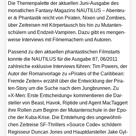
Die The­men­pa­let­te der aktu­el­len Juni-Aus­ga­be des
monat­li­chen Fan­ta­sy-Maga­zins NAUTILUS – Aben­teu­
&
er
Phan­tas­tik reicht von Pira­ten, Nixen und Zom­bies,
über Zeit­rei­sen mit Kör­per­tausch bis hin zu Mutan­ten­
schü­lern und End­zeit-Vam­pi­ren. Dazu gibt es men­gen­
wei­se Inter­views mit Fil­me­ma­chern und Autoren.
Pas­send zu den aktu­el­len phan­tas­ti­schen Film­starts
konn­te die NAUTILUS für die Aus­ga­be 87, 06/​2011
zahl­rei­che exklu­si­ve Inter­views füh­ren: Tim Powers, der
Autor der Roman­vor­la­ge zu »Pira­tes of the Carib­be­an:
Frem­de Zei­ten« erzählt über die Ent­wick­lung der Pira­
ten-Sto­ry um die Suche nach dem Jung­brun­nen. Zu
»X‑Men: Ers­te Ent­schei­dung« kom­men­tie­ren die Dar­
stel­ler von Beast, Havok, Rip­t­i­de und Agent Mac­Tag­gert
ihre Rol­len zum Beginn der Mutan­ten­schu­le in der Epo­
che der Kuba-Kri­se. Die Ent­ste­hung des unge­wöhn­li­
chen Zeit­rei­se SF-Thril­lers »Source Code« schil­dern
Regis­seur Dun­can Jones und Haupt­dar­stel­ler Jake Gyl­