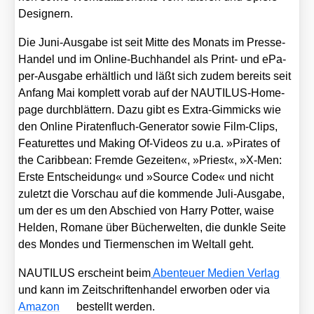
Desi­gnern.
Die Juni-Aus­ga­be ist seit Mit­te des Monats im Pres­se-
Han­del und im Online-Buch­han­del als Print- und ePa­
per-Aus­ga­be erhält­lich und läßt sich zudem bereits seit
Anfang Mai kom­plett vor­ab auf der NAU­TI­LUS-Home­
page durch­blät­tern. Dazu gibt es Extra-Gim­micks wie
den Online Pira­ten­fluch-Gene­ra­tor sowie Film-Clips,
Fea­tur­et­tes und Making Of-Vide­os zu u.a. »Pira­tes of
the Carib­be­an: Frem­de Gezei­ten«, »Priest«, »X‑Men:
Ers­te Ent­schei­dung« und »Source Code« und nicht
zuletzt die Vor­schau auf die kom­men­de Juli-Aus­ga­be,
um der es um den Abschied von Har­ry Pot­ter, wai­se
Hel­den, Roma­ne über Bücher­wel­ten, die dunk­le Sei­te
des Mon­des und Tier­men­schen im Welt­all geht.
NAUTILUS erscheint beim
Aben­teu­er Medi­en Ver­lag
und kann im Zeit­schrif­ten­han­del erwor­ben oder via
Ama­zon
bestellt wer­den.