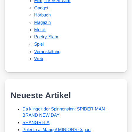
&
Film, TV
Stream
Gadget
Hörbuch
Magazin
Musik
Poetry-Slam
Spiel
Veranstaltung
Web
Neueste Artikel
Da klingelt der Spinnensinn: SPIDER-MAN –
BRAND NEW DAY
SHANGRI-LA
Polenta al Mango! MINIONS <span