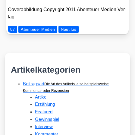
Cover­ab­bil­dung Copy­right 2011 Aben­teu­er Medi­en Ver­
lag
87
Abenteuer Medien
Nautilus
Artikelkategorien
Beitragsart
Die Art des Artikels, also beispielsweise
Kommentar oder Rezension
Artikel
Erzählung
Featured
Gewinnspiel
Interview
Kommentar