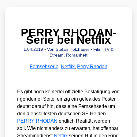
PERRY RHODAN-
Serie bei Netflix
1.04.2019
• Von
Stefan Holzhauer
•
Film, TV &
Stream
,
Romanheft
Fernsehserie
,
Netflix
,
Perry Rhodan
Es gibt noch kei­ner­lei offi­zi­el­le Bestä­ti­gung von
irgend­ei­ner Sei­te, ein­zig ein gele­ak­tes Pos­ter
deu­tet dar­auf hin, dass eine Fern­seh­se­rie um
den dienst­äl­tes­ten deut­schen SF-Hel­den
PERRY RHODAN
end­lich Rea­li­tät wer­den
soll. Wie nicht anders zu erwar­ten, hat offen­bar
Strea­ming­dienst
Net­flix
sei­nen Hut in den Ring