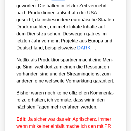
gewor­fen. Die hat­ten in letz­ter Zeit ver­mehrt
nach Pro­duk­tio­nen außer­halb der USA
gesucht, da ins­be­son­de­re euro­päi­sche Staa­ten
Druck mach­ten, um mehr loka­le Inhal­te auf
dem Dienst zu sehen. Des­we­gen gab es im
letz­ten Jahr ver­mehrt Pro­jek­te aus Euro­pa und
Deutsch­land, bei­spiels­wei­se
DARK
.
Net­flix als Pro­duk­ti­ons­part­ner macht eine Men­
ge Sinn, weil dort zum einen die Res­sour­cen
vor­han­den sind und der Strea­ming­dienst zum
ande­ren eine welt­wei­te Ver­mark­tung garan­tiert.
Bis­her waren noch kei­ne offi­zi­el­len Kom­men­ta­
re zu erhal­ten, ich ver­mu­te, dass wir in den
nächs­ten Tagen mehr erfah­ren wer­den.
Edit:
Ja sicher war das ein April­scherz, immer
wenn mir kei­ner ein­fällt mache ich den mit PR