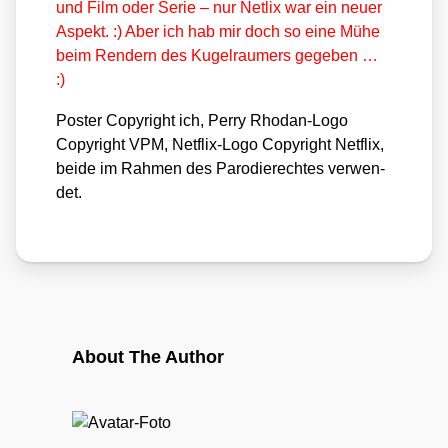
und Film oder Serie – nur Net­lix war ein neu­er
Aspekt. :) Aber ich hab mir doch so eine Mühe
beim Ren­dern des Kugel­raum­ers gege­ben …
:)
Pos­ter Copy­right ich, Per­ry Rho­dan-Logo
Copy­right VPM, Net­flix-Logo Copy­right Net­flix,
bei­de im Rah­men des Par­odie­rech­tes ver­wen­
det.
About The Author