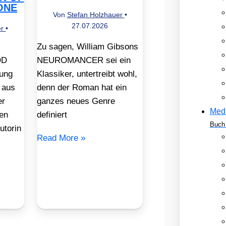
ONE
Von
Stefan Holzhauer
•
27.07.2026
er
•
Zu sagen, William Gibsons
OD
NEUROMANCER sei ein
ung
Klassiker, untertreibt wohl,
 aus
denn der Roman hat ein
er
ganzes neues Genre
Med
en
definiert
Buch 
utorin
Read More »