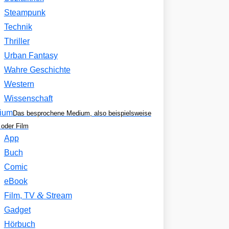
Steampunk
Technik
Thriller
Urban Fantasy
Wahre Geschichte
Western
Wissenschaft
ium
Das besprochene Medium, also beispielsweise
oder Film
App
Buch
Comic
eBook
&
Film, TV
Stream
Gadget
Hörbuch