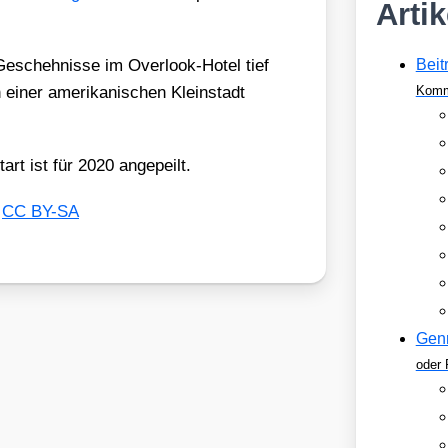
Arti
Gescheh­nis­se im Over­look-Hotel tief
Beit
einer ame­ri­ka­ni­schen Klein­stadt
Komm
art ist für 2020 ange­peilt.
,
CC BY-SA
Gen
oder 