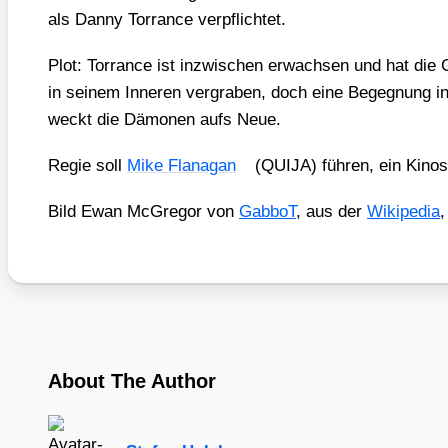
als Dan­ny Tor­rance ver­pflich­tet.
Plot: Tor­rance ist inzwi­schen erwach­sen und hat die 
in sei­nem Inne­ren ver­gra­ben, doch eine Begeg­nung in 
weckt die Dämo­nen aufs Neue.
Regie soll
Mike Fla­na­gan
(QUIJA) füh­ren, ein Kino­st
Bild Ewan McGre­gor von
Gab­boT
, aus der
Wiki­pe­dia
About The Author