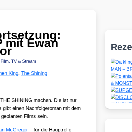
rtsetzung:
 mit Ewan
Reze
or
•
Film, TV & Stream
hen King
,
The Shining
ung THE SHINING machen. Die ist nur
gibt einen Nach­fol­ge­ro­man mit dem
geplan­ten Films sein.
n McGre­gor
für die Haupt­rol­le