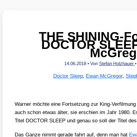
THE SHINING-Fo
DOCTOR SLEEP
McGreg
14.06.2018
• Von
Stefan Holzhauer
Doctor Sleep
,
Ewan McGregor
,
Step
War­ner möch­te eine Fort­set­zung zur King-Ver­fil­m
auch schon etwas älter, sie erschien im Jahr 1980. Es 
Titel DOCTOR SLEEP und genau so soll der Titel des 
Das Gan­ze nimmt gera­de fahrt auf, denn man hat
Ewa