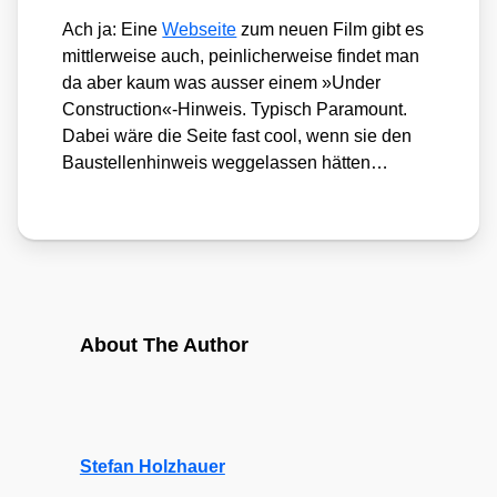
Ach ja: Eine
Web­sei­te
zum neu­en Film gibt es
mitt­ler­wei­se auch, pein­li­cher­wei­se fin­det man
da aber kaum was aus­ser einem »Under
Construction«-Hinweis. Typisch Para­mount.
Dabei wäre die Sei­te fast cool, wenn sie den
Bau­stel­len­hin­weis weg­ge­las­sen hät­ten…
About The Author
Stefan Holzhauer