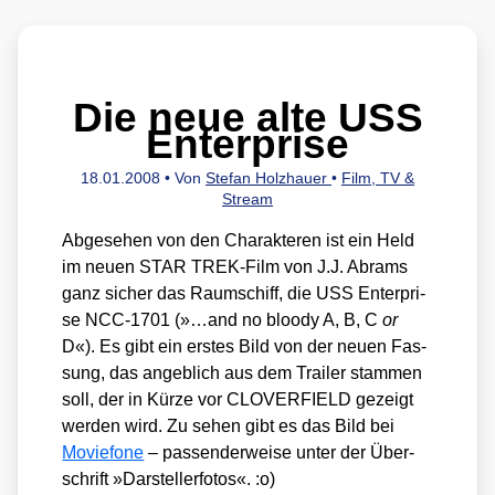
Die neue alte USS
Enterprise
18.01.2008
• Von
Stefan Holzhauer
•
Film, TV &
Stream
Abge­se­hen von den Cha­rak­te­ren ist ein Held
im neu­en STAR TREK-Film von J.J. Abrams
ganz sicher das Raum­schiff, die USS Enter­pri­
se NCC-1701 (»…and no bloo­dy A, B, C
or
D«). Es gibt ein ers­tes Bild von der neu­en Fas­
sung, das angeb­lich aus dem Trai­ler stam­men
soll, der in Kür­ze vor CLOVERFIELD gezeigt
wer­den wird. Zu sehen gibt es das Bild bei
Movie­fo­ne
– pas­sen­der­wei­se unter der Über­
schrift »Dar­stel­ler­fo­tos«. :o)