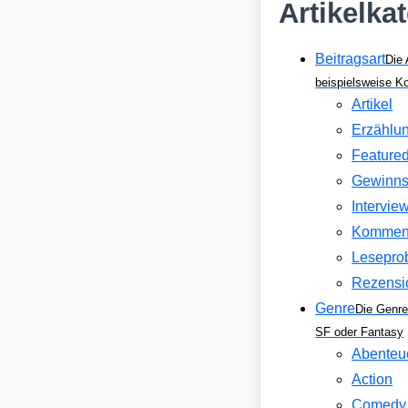
Artikelka
Beitragsart
Die 
beispielsweise 
Artikel
Erzählu
Feature
Gewinns
Intervie
Kommen
Lesepro
Rezensi
Genre
Die Genre
SF oder Fantasy
Abenteu
Action
Comedy