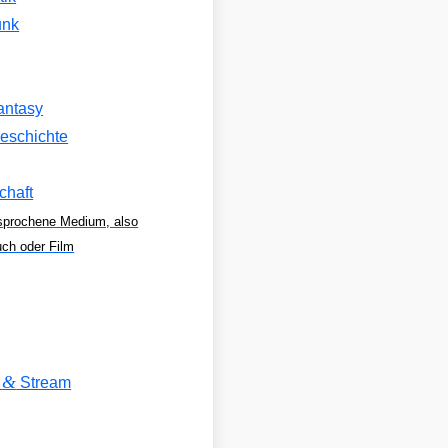
unk
antasy
eschichte
chaft
sprochene Medium, also
uch oder Film
&
V
Stream