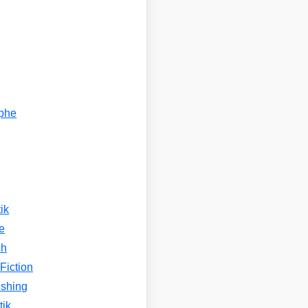
ophe
n
ik
e
ch
Fiction
ishing
tik