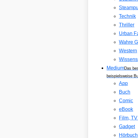
Steamp
Technik
Thriller
Urban F
Wahre G
Western
Wissens
Medium
Das be
beispielsweise B
App
Buch
Comic
eBook
Film, T
Gadget
Hörbuch