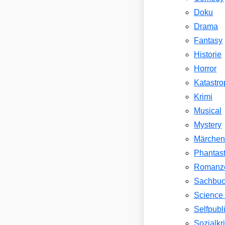
Doku
Drama
Fantasy
Historie
Horror
Katastr
Krimi
Musical
Mystery
Märche
Phantast
Romanz
Sachbu
Science 
Selfpubl
Sozialkri