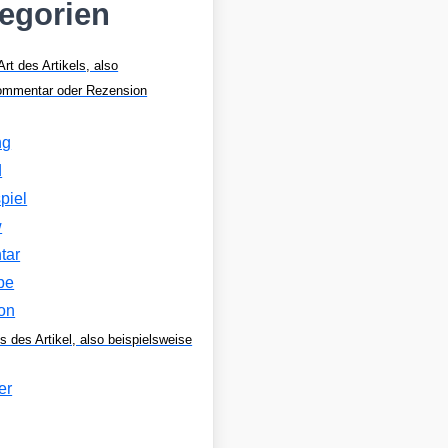
tegorien
Art des Artikels, also
Kommentar oder Rezension
ng
d
piel
w
tar
be
on
s des Artikel, also beispielsweise
er