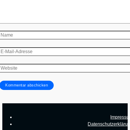
Name
E-
Mail-
Adresse
Website
Impress
Datenschutzerkläru