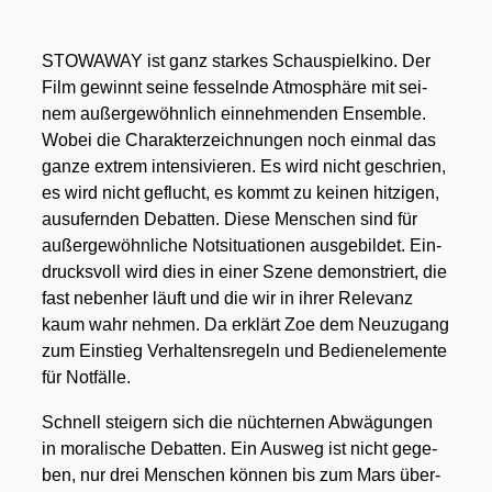
STOWAWAY ist ganz star­kes Schau­spiel­ki­no. Der
Film gewinnt sei­ne fes­seln­de Atmo­sphä­re mit sei­
nem außer­ge­wöhn­lich ein­neh­men­den Ensem­ble.
Wobei die Cha­rak­ter­zeich­nun­gen noch ein­mal das
gan­ze extrem inten­si­vie­ren. Es wird nicht geschrien,
es wird nicht geflucht, es kommt zu kei­nen hit­zi­gen,
aus­ufern­den Debat­ten. Die­se Men­schen sind für
außer­ge­wöhn­li­che Not­si­tua­tio­nen aus­ge­bil­det. Ein­
drucks­voll wird dies in einer Sze­ne demons­triert, die
fast neben­her läuft und die wir in ihrer Rele­vanz
kaum wahr neh­men. Da erklärt Zoe dem Neu­zu­gang
zum Ein­stieg Ver­hal­tens­re­geln und Bedien­ele­men­te
für Not­fäl­le.
Schnell stei­gern sich die nüch­ter­nen Abwä­gun­gen
in mora­li­sche Debat­ten. Ein Aus­weg ist nicht gege­
ben, nur drei Men­schen kön­nen bis zum Mars über­