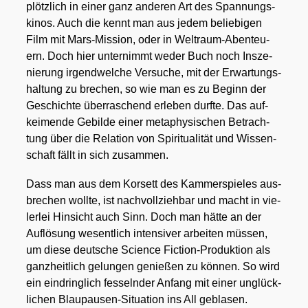
plötz­lich in einer ganz ande­ren Art des Span­nungs­
ki­nos. Auch die kennt man aus jedem belie­bi­gen
Film mit Mars-Mis­si­on, oder in Welt­raum-Aben­teu­
ern. Doch hier unter­nimmt weder Buch noch Insze­
nie­rung irgend­wel­che Ver­su­che, mit der Erwar­tungs­
hal­tung zu bre­chen, so wie man es zu Beginn der
Geschich­te über­ra­schend erle­ben durf­te. Das auf­
kei­men­de Gebil­de einer meta­phy­si­schen Betrach­
tung über die Rela­ti­on von Spi­ri­tua­li­tät und Wis­sen­
schaft fällt in sich zusam­men.
Dass man aus dem Kor­sett des Kam­mer­spie­les aus­
bre­chen woll­te, ist nach­voll­zieh­bar und macht in vie­
ler­lei Hin­sicht auch Sinn. Doch man hät­te an der
Auf­lö­sung wesent­lich inten­si­ver arbei­ten müs­sen,
um die­se deut­sche Sci­ence Fic­tion-Pro­duk­ti­on als
ganz­heit­lich gelun­gen genie­ßen zu kön­nen. So wird
ein ein­dring­lich fes­seln­der Anfang mit einer unglück­
li­chen Blau­pau­sen-Situa­ti­on ins All gebla­sen.