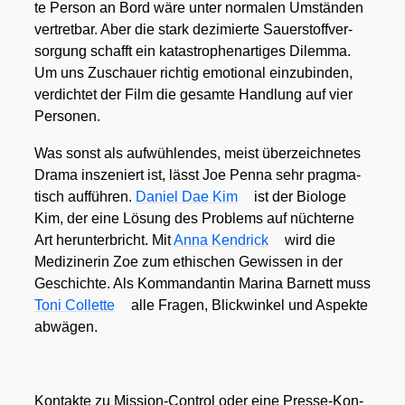
te Per­son an Bord wäre unter nor­ma­len Umstän­den
ver­tret­bar. Aber die stark dezi­mier­te Sau­er­stoff­ver­
sor­gung schafft ein kata­stro­phen­ar­ti­ges Dilem­ma.
Um uns Zuschau­er rich­tig emo­tio­nal ein­zu­bin­den,
ver­dich­tet der Film die gesam­te Hand­lung auf vier
Per­so­nen.
Was sonst als auf­wüh­len­des, meist über­zeich­ne­tes
Dra­ma insze­niert ist, lässt Joe Pen­na sehr prag­ma­
tisch auf­füh­ren.
Dani­el Dae Kim
ist der Bio­lo­ge
Kim, der eine Lösung des Pro­blems auf nüch­ter­ne
Art her­un­ter­bricht. Mit
Anna Kendrick
wird die
Medi­zi­ne­rin Zoe zum ethi­schen Gewis­sen in der
Geschich­te. Als Kom­man­dan­tin Mari­na Bar­nett muss
Toni Col­let­te
alle Fra­gen, Blick­win­kel und Aspek­te
abwä­gen.
Kon­tak­te zu Mis­si­on-Con­trol oder eine Pres­se-Kon­