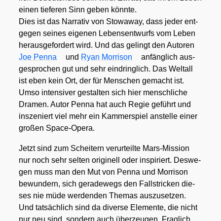
einen tie­fe­ren Sinn geben könn­te.
Dies ist das Nar­ra­tiv von Sto­wa­way, dass jeder ent­
ge­gen sei­nes eige­nen Lebens­ent­wurfs vom Leben
her­aus­ge­for­dert wird. Und das gelingt den Autoren
Joe Pen­na
und
Ryan Mor­ri­son
anfäng­lich aus­
ge­spro­chen gut und sehr ein­dring­lich. Das Welt­all
ist eben kein Ort, der für Men­schen gemacht ist.
Umso inten­si­ver gestal­ten sich hier mensch­li­che
Dra­men. Autor Pen­na hat auch Regie geführt und
insze­niert viel mehr ein Kam­mer­spiel anstel­le einer
gro­ßen Space-Ope­ra.
Jetzt sind zum Schei­tern ver­ur­teil­te Mars-Mis­si­on
nur noch sehr sel­ten ori­gi­nell oder inspi­riert. Des­we­
gen muss man den Mut von Pen­na und Mor­ri­son
bewun­dern, sich gera­de­wegs den Fall­stri­cken die­
ses nie müde wer­den­den The­mas aus­zu­set­zen.
Und tat­säch­lich sind da diver­se Ele­men­te, die nicht
nur neu sind, son­dern auch über­zeu­gen. Frag­lich