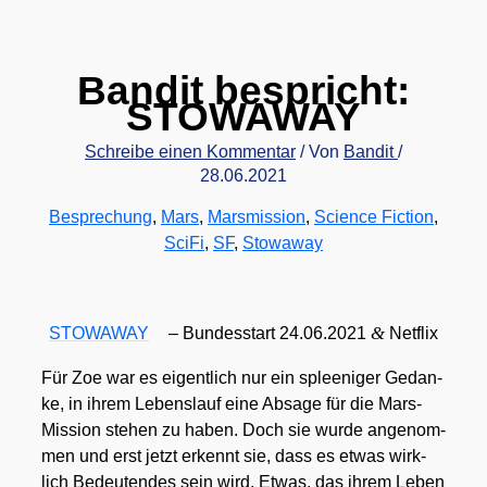
Bandit bespricht:
STOWAWAY
Schreibe einen Kommentar
/ Von
Bandit
/
28.06.2021
Besprechung
,
Mars
,
Marsmission
,
Science Fiction
,
SciFi
,
SF
,
Stowaway
&
STOWAWAY
– Bun­des­start 24.06.2021
Net­flix
Für Zoe war es eigent­lich nur ein splee­ni­ger Gedan­
ke, in ihrem Lebens­lauf eine Absa­ge für die Mars-
Mis­si­on ste­hen zu haben. Doch sie wur­de ange­nom­
men und erst jetzt erkennt sie, dass es etwas wirk­
lich Bedeu­ten­des sein wird. Etwas, das ihrem Leben