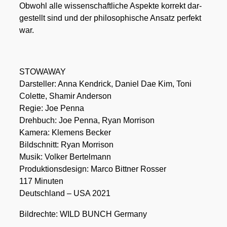
Obwohl alle wis­sen­schaft­li­che Aspek­te kor­rekt dar­
ge­stellt sind und der phi­lo­so­phi­sche Ansatz per­fekt
war.
STOWAWAY
Dar­stel­ler: Anna Kendrick, Dani­el Dae Kim, Toni
Colet­te, Shamir Ander­son
Regie: Joe Pen­na
Dreh­buch: Joe Pen­na, Ryan Mor­ri­son
Kame­ra: Kle­mens Becker
Bild­schnitt: Ryan Mor­ri­son
Musik: Vol­ker Ber­tel­mann
Pro­duk­ti­ons­de­sign: Mar­co Bitt­ner Ros­ser
117 Minu­ten
Deutsch­land – USA 2021
Bild­rech­te: WILD BUNCH Ger­ma­ny