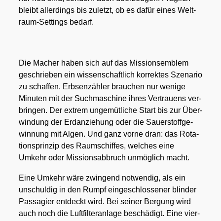
bleibt aller­dings bis zuletzt, ob es dafür eines Welt­
raum-Set­tings bedarf.
Die Macher haben sich auf das Mis­si­ons­em­blem
geschrie­ben ein wis­sen­schaft­lich kor­rek­tes Sze­na­rio
zu schaf­fen. Erb­sen­zäh­ler brau­chen nur weni­ge
Minu­ten mit der Such­ma­schi­ne ihres Ver­trau­ens ver­
brin­gen. Der extrem unge­müt­li­che Start bis zur Über­
win­dung der Erd­an­zie­hung oder die Sau­er­stoff­ge­
win­nung mit Algen. Und ganz vor­ne dran: das Rota­
ti­ons­prin­zip des Raum­schif­fes, wel­ches eine
Umkehr oder Mis­si­ons­ab­bruch unmög­lich macht.
Eine Umkehr wäre zwin­gend not­wen­dig, als ein
unschul­dig in den Rumpf ein­ge­schlos­se­ner blin­der
Pas­sa­gier ent­deckt wird. Bei sei­ner Ber­gung wird
auch noch die Luft­fil­ter­an­la­ge beschä­digt. Eine vier­