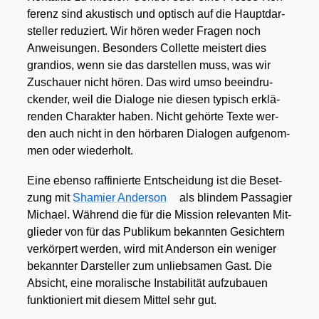
fe­renz sind akus­tisch und optisch auf die Haupt­dar­
stel­ler redu­ziert. Wir hören weder Fra­gen noch
Anwei­sun­gen. Beson­ders Col­let­te meis­tert dies
gran­di­os, wenn sie das dar­stel­len muss, was wir
Zuschau­er nicht hören. Das wird umso beein­dru­
cken­der, weil die Dia­lo­ge nie die­sen typisch erklä­
ren­den Cha­rak­ter haben. Nicht gehör­te Tex­te wer­
den auch nicht in den hör­ba­ren Dia­lo­gen auf­ge­nom­
men oder wie­der­holt.
Eine eben­so raf­fi­nier­te Ent­schei­dung ist die Beset­
zung mit
Shamier Ander­son
als blin­dem Pas­sa­gier
Micha­el. Wäh­rend die für die Mis­si­on rele­van­ten Mit­
glie­der von für das Publi­kum bekann­ten Gesich­tern
ver­kör­pert wer­den, wird mit Ander­son ein weni­ger
bekann­ter Dar­stel­ler zum unlieb­sa­men Gast. Die
Absicht, eine mora­li­sche Insta­bi­li­tät auf­zu­bau­en
funk­tio­niert mit die­sem Mit­tel sehr gut.