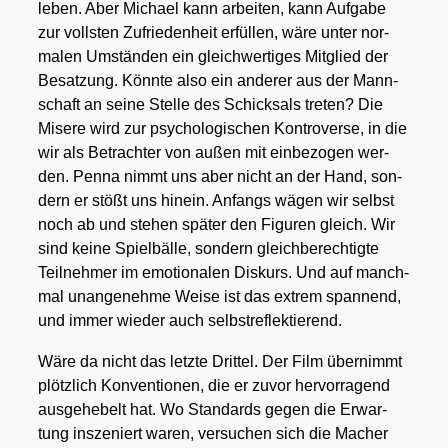
le­ben. Aber Micha­el kann arbei­ten, kann Auf­ga­be
zur volls­ten Zufrie­den­heit erfül­len, wäre unter nor­
ma­len Umstän­den ein gleich­wer­ti­ges Mit­glied der
Besat­zung. Könn­te also ein ande­rer aus der Mann­
schaft an sei­ne Stel­le des Schick­sals tre­ten? Die
Mise­re wird zur psy­cho­lo­gi­schen Kon­tro­ver­se, in die
wir als Betrach­ter von außen mit ein­be­zo­gen wer­
den. Pen­na nimmt uns aber nicht an der Hand, son­
dern er stößt uns hin­ein. Anfangs wägen wir selbst
noch ab und ste­hen spä­ter den Figu­ren gleich. Wir
sind kei­ne Spiel­bäl­le, son­dern gleich­be­rech­tig­te
Teil­neh­mer im emo­tio­na­len Dis­kurs. Und auf manch­
mal unan­ge­neh­me Wei­se ist das extrem span­nend,
und immer wie­der auch selbst­re­flek­tie­rend.
Wäre da nicht das letz­te Drit­tel. Der Film über­nimmt
plötz­lich Kon­ven­tio­nen, die er zuvor her­vor­ra­gend
aus­ge­he­belt hat. Wo Stan­dards gegen die Erwar­
tung insze­niert waren, ver­su­chen sich die Macher