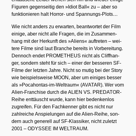
Figu­ren gegen­sei­tig den »Idi­ot Ball« zu – aber so
funk­tio­nie­ren halt Hor­ror- und Span­nungs-Plots…
Wie nicht anders zu erwar­ten, beant­wor­tet der Film
eini­ge, aber nicht alle Fra­gen, die im Zusam­men­
hang mit der Her­kunft des »Ali­ens« auf­tre­ten – wei­
te­re Fil­me sind laut Bran­che bereits in Vor­be­rei­tung.
Den­noch endet PROMETHEUS nicht als Cliff­han­
ger, son­dern steht für sich – einer der bes­se­ren SF-
Fil­me der letz­ten Jah­re. Nicht so mutig bei der Sto­ry
wie bei­spiels­wei­se MOON, aber um eini­ges bes­ser
als »Poca­hon­tas-im-Welt­raum« (AVATAR). Wer vom
Ali­en-Fran­chise durch die ALIEN VS. PRE­DA­TOR-
Rei­he ent­täuscht wur­de, kann hier beden­ken­los
zugrei­fen. Für den Fach­ken­ner gibt es nicht nur
zahl­rei­che Anspie­lun­gen auf die Ali­en-Rei­he, son­
dern auch gene­rell auf SF-Klas­si­ker, nicht zuletzt
2001 – ODYSSEE IM WELTRAUM.