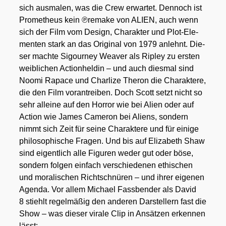
sich aus­ma­len, was die Crew erwar­tet. Den­noch ist
Pro­me­theus kein ℗remake von ALIEN, auch wenn
sich der Film vom Design, Cha­rak­ter und Plot-Ele­
men­ten stark an das Ori­gi­nal von 1979 anlehnt. Die­
ser mach­te Sigour­ney Wea­ver als Ripley zu ers­ten
weib­li­chen Action­hel­din – und auch dies­mal sind
Noo­mi Rapace und Char­li­ze The­ron die Cha­rak­te­re,
die den Film vor­an­trei­ben. Doch Scott setzt nicht so
sehr allei­ne auf den Hor­ror wie bei Ali­en oder auf
Action wie James Came­ron bei Ali­ens, son­dern
nimmt sich Zeit für sei­ne Cha­rak­te­re und für eini­ge
phi­lo­so­phi­sche Fra­gen. Und bis auf Eliza­beth Shaw
sind eigent­lich alle Figu­ren weder gut oder böse,
son­dern fol­gen ein­fach ver­schie­de­nen ethi­schen
und mora­li­schen Richt­schnü­ren – und ihrer eige­nen
Agen­da. Vor allem Micha­el Fass­ben­der als David
8 stiehlt regel­mä­ßig den ande­ren Dar­stel­lern fast die
Show – was die­ser vira­le Clip in Ansät­zen erken­nen
lässt: