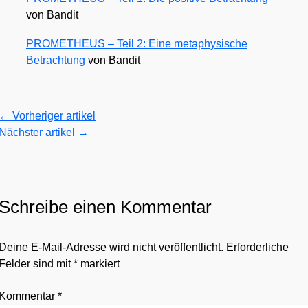
von Ban­dit
PROMETHEUS – Teil 2: Eine meta­phy­si­sche
Betrach­tung
von Ban­dit
←
Vorheriger artikel
Nächster artikel
→
Schreibe einen Kommentar
Deine E-Mail-Adresse wird nicht veröffentlicht.
Erforderliche
Felder sind mit
*
markiert
Kommentar
*