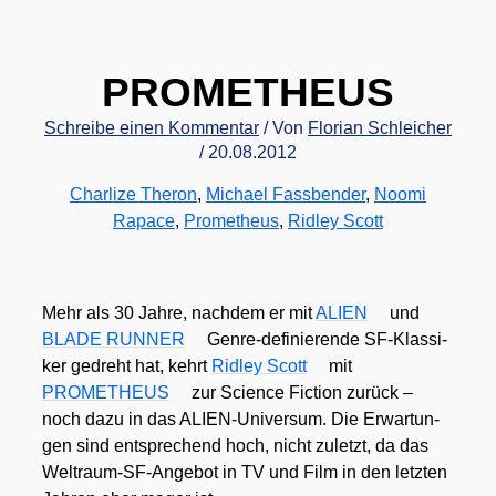
PROMETHEUS
Schreibe einen Kommentar
/ Von
Florian Schleicher
/
20.08.2012
Charlize Theron
,
Michael Fassbender
,
Noomi
Rapace
,
Prometheus
,
Ridley Scott
Mehr als 30 Jah­re, nach­dem er mit
ALIEN
und
BLADE RUNNER
Gen­re-defi­nie­ren­de SF-Klas­si­
ker gedreht hat, kehrt
Rid­ley Scott
mit
PROMETHEUS
zur Sci­ence Fic­tion zurück –
noch dazu in das ALI­EN-Uni­ver­sum. Die Erwar­tun­
gen sind ent­spre­chend hoch, nicht zuletzt, da das
Welt­raum-SF-Ange­bot in TV und Film in den letz­ten