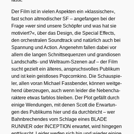
Der Film ist in vie­len Aspek­ten ein »klas­si­scher«,
fast schon alt­mo­di­scher SF – ange­fan­gen bei der
Fra­ge »wer sind unse­re Schöp­fer und was hat sie
moti­viert?«, über das Design, die Spe­cial Effects,
den orches­tra­len Sound­track und natür­lich auch bei
Span­nung und Action. Ange­nehm fal­len dabei vor
allem die lan­gen Schnitt­se­quen­zen und gran­dio­sen
Land­schafts- und Welt­raum-Sze­nen auf – der Film
sucht gezielt ein älte­res, anspruchs­vol­les Publi­kum
und ist kein geist­lo­ses Pop­corn­ki­no. Die Schau­spie­
ler, allen vor­an Micha­el Fass­ben­der, kön­nen weit­ge­
hend über­zeu­gen, auch wenn lei­der die Neben­cha­
rak­te­re etwas farb­los blei­ben. Der Plot gefällt durch
eini­ge Wen­dun­gen, mit denen Scott die Erwar­tun­
gen des Publi­kums hier und da durch­bricht – wer
Bahn­bre­chen­des vom Schla­ge eines BLADE
RUNNER oder INCEPTION erwar­tet, wird hin­ge­gen
ent­täuscht. Lei­der wer­fen sich hin und wie­der eini­ge