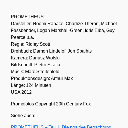
PROMETHEUS
Dar­stel­ler: Noo­mi Rapace, Char­li­ze The­ron, Micha­el
Fass­ben­der, Logan Mar­shall-Green, Idris Elba, Guy
Pear­ce u.a.
Regie: Rid­ley Scott
Dreh­buch: Damon Linde­l­of, Jon Spaihts
Kame­ra: Dari­usz Wol­ski
Bild­schnitt: Pie­tro Sca­lia
Musik: Marc Strei­ten­feld
Pro­duk­ti­ons­de­sign: Arthur Max
Län­ge: 124 Minu­ten
USA 2012
Pro­mo­fo­tos Copy­right 20th Cen­tu­ry Fox
Sie­he auch:
PROMETHEUS – Teil 1: Die posi­ti­ve Betrach­tung