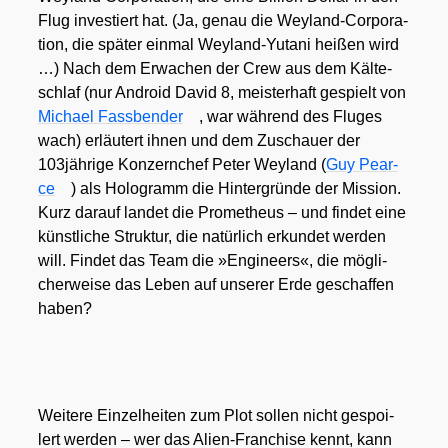
Flug inves­tiert hat. (Ja, genau die Wey­land-Cor­po­ra­
ti­on, die spä­ter ein­mal Wey­land-Yuta­ni hei­ßen wird
…) Nach dem Erwa­chen der Crew aus dem Käl­te­
schlaf (nur Android David 8, meis­ter­haft gespielt von
Micha­el Fass­ben­der
, war wäh­rend des Flu­ges
wach) erläu­tert ihnen und dem Zuschau­er der
103jährige Kon­zern­chef Peter Wey­land (
Guy Pear­
ce
) als Holo­gramm die Hin­ter­grün­de der Mis­si­on.
Kurz dar­auf lan­det die Pro­me­theus – und fin­det eine
künst­li­che Struk­tur, die natür­lich erkun­det wer­den
will. Fin­det das Team die »Engi­neers«, die mög­li­
cher­wei­se das Leben auf unse­rer Erde geschaf­fen
haben?
Wei­te­re Ein­zel­hei­ten zum Plot sol­len nicht gespoi­
lert wer­den – wer das Ali­en-Fran­chise kennt, kann