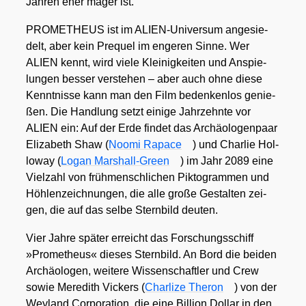
Jah­ren eher mager ist.
PROMETHEUS ist im ALI­EN-Uni­ver­sum ange­sie­
delt, aber kein Pre­quel im enge­ren Sin­ne. Wer
ALIEN kennt, wird vie­le Klei­nig­kei­ten und Anspie­
lun­gen bes­ser ver­ste­hen – aber auch ohne die­se
Kennt­nis­se kann man den Film beden­ken­los genie­
ßen. Die Hand­lung setzt eini­ge Jahr­zehn­te vor
ALIEN ein: Auf der Erde fin­det das Archäo­lo­gen­paar
Eliza­beth Shaw (
Noo­mi Rapace
) und Char­lie Hol­
lo­way (
Logan Mar­shall-Green
) im Jahr 2089 eine
Viel­zahl von früh­mensch­li­chen Pik­to­gram­men und
Höh­len­zeich­nun­gen, die alle gro­ße Gestal­ten zei­
gen, die auf das sel­be Stern­bild deu­ten.
Vier Jah­re spä­ter erreicht das For­schungs­schiff
»Pro­me­theus« die­ses Stern­bild. An Bord die bei­den
Archäo­lo­gen, wei­te­re Wis­sen­schaft­ler und Crew
sowie Mer­edith Vickers (
Char­li­ze The­ron
) von der
Wey­land Cor­po­ra­ti­on, die eine Bil­li­on Dol­lar in den