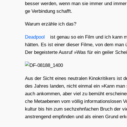
bes­ser wer­den, wenn man sie immer und immer wie­
ge Ver­bin­dung schafft.
War­um erzäh­le ich das?
Dead­pool
ist genau so ein Film und ich kann mi
hät­ten. Es ist einer die­ser Fil­me, von dem man 
Der begeis­ter­te Aus­ruf »Was für ein gei­ler Sc
Aus der Sicht eines neu­tra­len Kino­kri­ti­kers ist
des Jah­res lan­den, nicht ein­mal ein »Kann man
auch ankom­men, aber viel zu bemüht erschei­nen, w
che Meta­ebe­nen vom völ­lig infor­ma­ti­ons­lo­sen 
kul­tur bis hin zum sech­zehn­fa­chen Bruch der 
anstren­gend emp­fin­den und als einen Grund erke