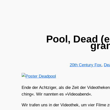
Pool, Dead (e
gra
20th Century Fox
,
De
Ende der Acht­zi­ger, als die Zeit der Video­the­ke
ching«. Wir nann­ten es »Video­abend«.
Wir tra­fen uns in der Video­thek, um vier Fil­me z