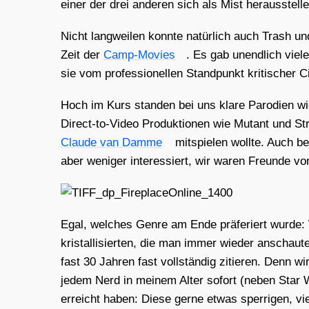
einer der drei ande­ren sich als Mist her­aus­stel­
Nicht lang­wei­len konn­te natür­lich auch Trash und 
Zeit der
Camp-Movies
. Es gab unend­lich vie­le 
sie vom pro­fes­sio­nel­len Stand­punkt kri­ti­scher 
Hoch im Kurs stan­den bei uns kla­re Par­odien w
Direct-to-Video Pro­duk­tio­nen wie
Mutant
und
St
Clau­de van Dam­me
mit­spie­len woll­te. Auch b
aber weni­ger inter­es­siert, wir waren Freun­de von
Egal, wel­ches Gen­re am Ende prä­fe­riert wur­de:
kris­tal­li­sier­ten, die man immer wie­der anschau
fast 30 Jah­ren fast voll­stän­dig zitie­ren. Denn 
jedem Nerd in mei­nem Alter sofort (neben
Star 
erreicht haben: Die­se ger­ne etwas sper­ri­gen, vie