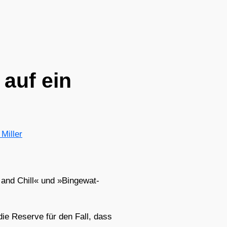
 auf ein
 Miller
 and Chill« und »Bin­ge­wat­
 die Reser­ve für den Fall, dass