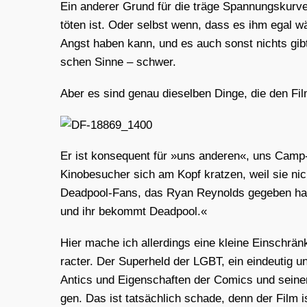
Ein ande­rer Grund für die trä­ge Span­nungs­kur­ve
töten ist. Oder selbst wenn, dass es ihm egal wär
Angst haben kann, und es auch sonst nichts gibt, wa
schen Sin­ne – schwer.
Aber es sind genau die­sel­ben Din­ge, die den F
Er ist kon­se­quent für »uns ande­ren«, uns Camp-
Kino­be­su­cher sich am Kopf krat­zen, weil sie nic
Dead­pool-Fans, das Ryan Rey­nolds gege­ben hat:
und ihr bekommt Dead­pool.«
Hier mache ich aller­dings eine klei­ne Ein­schrä
rac­ter. Der Super­held der LGBT, ein ein­deu­tig und
Anti­cs und Eigen­schaf­ten der Comics und sei­ner
gen. Das ist tat­säch­lich scha­de, denn der Film 