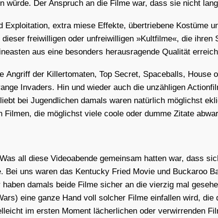
len wür­de. Der Anspruch an die Fil­me war, dass sie nicht lang­w
Explo­ita­ti­on, extra mie­se Effek­te, über­trie­be­ne Kos­tü­me 
die­ser frei­wil­li­gen oder unfrei­wil­li­gen »Kult­fil­me«, die ihr
Cine­as­ten aus eine beson­ders her­aus­ra­gen­de Qua­li­tät erreic
ie
Angriff der Kil­ler­to­ma­ten
,
Top Secret
,
Space­balls
,
House
od
ran­ge Inva­ders
. Hin und wie­der auch die unzäh­li­gen Action­f
eliebt bei Jugend­li­chen damals waren natür­lich mög­lichst ekli
 Fil­men, die mög­lichst vie­le coo­le oder dum­me Zita­te abwar
 Was all die­se Video­aben­de gemein­sam hat­ten war, dass sic
­te. Bei uns waren das
Ken­tu­cky Fried Movie
und
Buck­aroo Ba
wir haben damals bei­de Fil­me sicher an die vier­zig mal gese­h
Wars
) eine gan­ze Hand voll sol­cher Fil­me ein­fal­len wird, die
l­leicht im ers­ten Moment lächer­li­chen oder ver­wir­ren­den Fil