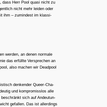
t, dass Herr Pool qua­si nicht zu
nt­lich nicht mehr lei­den oder
it ihm – zumin­dest im klas­si­
ren wer­den, an denen nor­ma­le
nie das erfüll­te Ver­spre­chen an
d­pool, also machen wir Dead­pool
is­tisch den­ken­der Que­er-Cha­
­deu­tig und kom­pro­miss­los alle
nd beschränkt sich auf Andeu­tun­
cht gefal­len. Das ist aller­dings