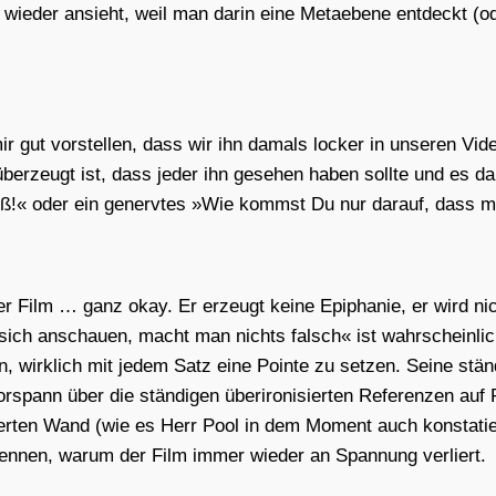
der ansieht, weil man dar­in eine Meta­ebe­ne ent­deckt (oder 
r gut vor­stel­len, dass wir ihn damals locker in unse­ren Vi
über­zeugt ist, dass jeder ihn gese­hen haben soll­te und es da
heiß!« oder ein generv­tes »Wie kommst Du nur dar­auf, dass mi
 der Film … ganz okay. Er erzeugt kei­ne Epi­pha­nie, er wird nic
 sich anschau­en, macht man nichts falsch« ist wahr­schein­l
irk­lich mit jedem Satz eine Poin­te zu set­zen. Sei­ne stän­di
Vor­spann über die stän­di­gen über­i­ro­ni­sier­ten Refe­ren­zen 
vier­ten Wand (wie es Herr Pool in dem Moment auch kon­sta­ti
n­nen, war­um der Film immer wie­der an Span­nung ver­liert.