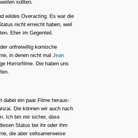
ei­len soll­ten.
und wil­des Over­ac­ting. Es war die
en Sta­tus nicht erreicht haben, weil
h­ten. Eher im Gegen­teil.
er unfrei­wil­lig komi­sche
il­me, in denen nicht mal
Jean
­ge Hor­ror­fil­me. Die haben uns
­fen.
h dabei ein paar Fil­me her­aus­
n­zai
. Die kön­nen wir auch nach
en. Ich bin mir sicher, dass
 die­sen Sta­tus bei ihr oder ihm
­me, die aber selt­sa­mer­wei­se