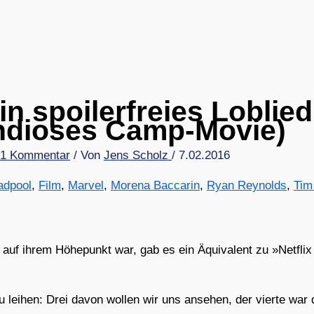
in spoilerfreies Loblied
ndioses Camp-Movie)
1 Kommentar
/ Von
Jens Scholz
/
7.02.2016
adpool
,
Film
,
Marvel
,
Morena Baccarin
,
Ryan Reynolds
,
Tim
n auf ihrem Höhe­punkt war, gab es ein Äqui­va­lent zu »Net­flix
u lei­hen: Drei davon wol­len wir uns anse­hen, der vier­te war