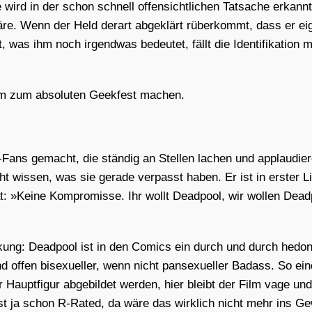
 wird in der schon schnell offen­sicht­li­chen Tat­sa­che erkann
e. Wenn der Held der­art abge­klärt rüber­kommt, dass er eige
s ihm noch irgend­was bedeu­tet, fällt die Iden­ti­fi­ka­ti­on m
ilm zum abso­lu­ten Geek­fest machen.
Fans gemacht, die stän­dig an Stel­len lachen und applau­die­
ht wis­sen, was sie gera­de ver­passt haben. Er ist in ers­ter Li
 »Kei­ne Kom­pro­mis­se. Ihr wollt Dead­pool, wir wol­len Dea
n­kung: Dead­pool ist in den Comics ein durch und durch hedo­n
 offen bise­xu­el­ler, wenn nicht pan­se­xu­el­ler Bad­ass. So ein
 Haupt­fi­gur abge­bil­det wer­den, hier bleibt der Film vage u
ist ja schon R‑Rated, da wäre das wirk­lich nicht mehr ins Gewi