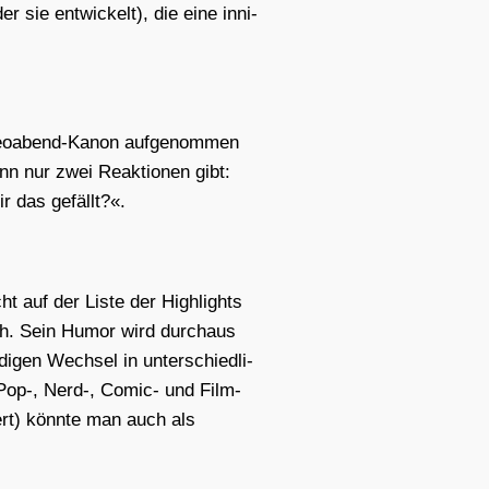
sie ent­wi­ckelt), die eine inni­
deo­abend-Kanon auf­ge­nom­men
nn nur zwei Reak­tio­nen gibt:
r das gefällt?«.
ht auf der Lis­te der High­lights
ich. Sein Humor wird durch­aus
­gen Wech­sel in unter­schied­li­
auf Pop‑, Nerd‑, Comic- und Film­
ert) könn­te man auch als