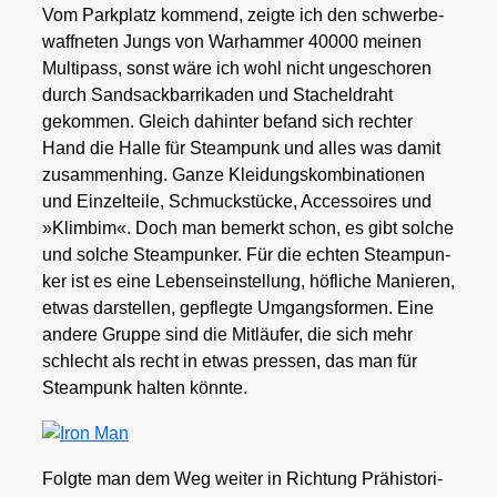
Vom Park­platz kom­mend, zeig­te ich den schwer­be­
waff­ne­ten Jungs von War­ham­mer 40000 mei­nen
Mul­ti­pass, sonst wäre ich wohl nicht unge­scho­ren
durch Sand­sack­bar­ri­ka­den und Sta­chel­draht
gekom­men. Gleich dahin­ter befand sich rech­ter
Hand die Hal­le für Steam­punk und alles was damit
zusam­men­hing. Gan­ze Klei­dungs­kom­bi­na­tio­nen
und Ein­zel­tei­le, Schmuck­stü­cke, Acces­soires und
»Klim­bim«. Doch man bemerkt schon, es gibt sol­che
und sol­che Steam­pun­ker. Für die ech­ten Steam­pun­
ker ist es eine Lebens­ein­stel­lung, höf­li­che Manie­ren,
etwas dar­stel­len, gepfleg­te Umgangs­for­men. Eine
ande­re Grup­pe sind die Mit­läu­fer, die sich mehr
schlecht als recht in etwas pres­sen, das man für
Steam­punk hal­ten könn­te.
Folg­te man dem Weg wei­ter in Rich­tung Prä­his­to­ri­