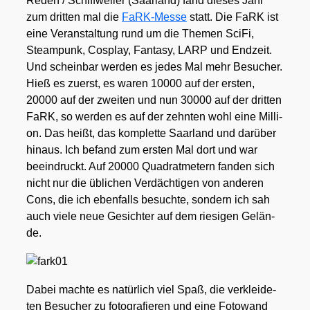
Reden /​ Schiff­wei­ler (Saar­land) fand die­ses Jahr
zum drit­ten mal die
FaRK-Mes­se
statt. Die FaRK ist
eine Ver­an­stal­tung rund um die The­men Sci­Fi,
Steam­punk, Cos­play, Fan­ta­sy, LARP und End­zeit.
Und schein­bar wer­den es jedes Mal mehr Besu­cher.
Hieß es zuerst, es waren 10000 auf der ers­ten,
20000 auf der zwei­ten und nun 30000 auf der drit­ten
FaRK, so wer­den es auf der zehn­ten wohl eine Mil­li­
on. Das heißt, das kom­plet­te Saar­land und dar­über
hin­aus. Ich befand zum ers­ten Mal dort und war
beein­druckt. Auf 20000 Qua­drat­me­tern fan­den sich
nicht nur die übli­chen Ver­däch­ti­gen von ande­ren
Cons, die ich eben­falls besuch­te, son­dern ich sah
auch vie­le neue Gesich­ter auf dem rie­si­gen Gelän­
de.
Dabei mach­te es natür­lich viel Spaß, die ver­klei­de­
ten Besu­cher zu foto­gra­fie­ren und eine Foto­wand