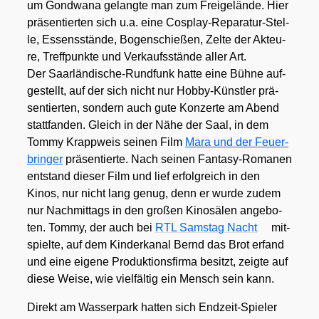
um Gond­wa­na gelang­te man zum Frei­ge­län­de. Hier
prä­sen­tier­ten sich u.a. eine Cos­play-Repa­ra­tur-Stel­
le, Essens­stän­de, Bogen­schie­ßen, Zel­te der Akteu­
re, Treff­punk­te und Ver­kaufs­stän­de aller Art.
Der Saar­län­di­sche-Rund­funk hat­te eine Büh­ne auf­
ge­stellt, auf der sich nicht nur Hob­by-Künst­ler prä­
sen­tier­ten, son­dern auch gute Kon­zer­te am Abend
statt­fan­den. Gleich in der Nähe der Saal, in dem
Tom­my Krapp­weis sei­nen Film
Mara und der Feu­er­
brin­ger
prä­sen­tier­te. Nach sei­nen Fan­ta­sy-Roma­nen
ent­stand die­ser Film und lief erfolg­reich in den
Kinos, nur nicht lang genug, denn er wur­de zudem
nur Nach­mit­tags in den gro­ßen Kino­sä­len ange­bo­
ten. Tom­my, der auch bei
RTL Sams­tag Nacht
mit­
spiel­te, auf dem Kin­der­ka­nal Bernd das Brot erfand
und eine eige­ne Pro­duk­ti­ons­fir­ma besitzt, zeig­te auf
die­se Wei­se, wie viel­fäl­tig ein Mensch sein kann.
Direkt am Was­ser­park hat­ten sich End­zeit-Spie­ler