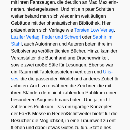
mit ihren Fahr­zeu­gen, die deut­lich an Mad Max erin­
ner­ten, nie­der­ge­las­sen. Und mit ein paar Schrit­ten
wei­ter befand man sich wie­der im weit­läu­fi­gen
Gebäu­de mit der phan­tas­ti­schen Biblio­thek. Hier
prä­sen­tier­ten sich Ver­la­ge wie
Tors­ten Low Ver­lag
,
Luzi­fer Ver­lag
,
Feder und Schwert
oder
Saphir im
Stahl
, auch Autorin­nen und Autoren boten ihre im
Selbst­ver­lag ver­öf­fent­lich­ten Bücher. Hin­zu kam der
Ver­an­stal­ter, die Buch­hand­lung Dra­chen­win­kel,
sowie zwei gro­ße Säle für Lesun­gen. Eben­so war
ein Raum mit Table­top­spie­lern ver­tre­ten und
Ulis­
ses
, die die pas­sen­den Wür­fel und ande­res Zube­hör
anbo­ten. Auch zu erwäh­nen die Zeich­ner, die mit
ihren Stän­den dem nicht zah­len­den Publi­kum einen
beson­de­ren Augen­schmaus boten. Und ja, nicht
zah­len­des Publi­kum. Das ein­zig­ar­ti­ge Kon­zep­tes
der FaRK Mes­se in Reden/​Schiffweiler bie­tet für die
Besu­cher die Mög­lich­keit, in eine Traum­welt zu ent­
flie­hen und dabei etwas Gutes zu tun. Statt eines