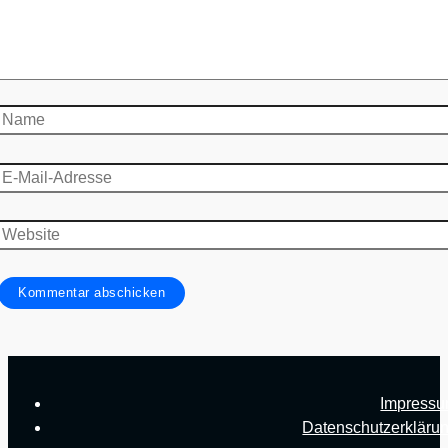
Name
E-
Mail-
Adresse
Website
Impress
Datenschutzerkläru