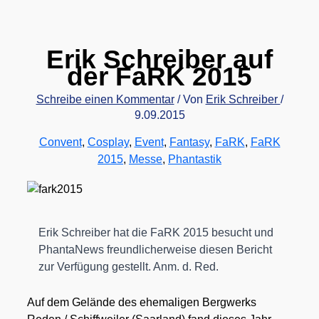
Erik Schreiber auf
der FaRK 2015
Schreibe einen Kommentar
/ Von
Erik Schreiber
/
9.09.2015
Convent
,
Cosplay
,
Event
,
Fantasy
,
FaRK
,
FaRK
2015
,
Messe
,
Phantastik
Erik Schrei­ber hat die FaRK 2015 besucht und
Phan­ta­News freund­li­cher­wei­se die­sen Bericht
zur Ver­fü­gung gestellt. Anm. d. Red.
Auf dem Gelän­de des ehe­ma­li­gen Berg­werks