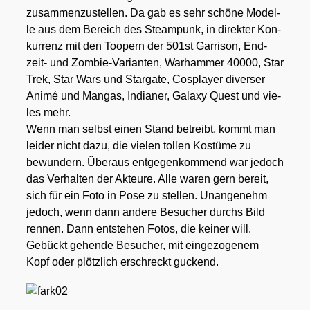
zusam­men­zu­stel­len. Da gab es sehr schö­ne Model­
le aus dem Bereich des Steam­punk, in direk­ter Kon­
kur­renz mit den Too­pern der 501st Gar­ri­son, End­
zeit- und Zom­bie-Vari­an­ten,
War­ham­mer 40000
,
Star
Trek, Star Wars
und
Star­ga­te
, Cos­play­er diver­ser
Ani­mé und Man­gas, India­ner,
Gala­xy Quest
und vie­
les mehr.
Wenn man selbst einen Stand betreibt, kommt man
lei­der nicht dazu, die vie­len tol­len Kos­tü­me zu
bewun­dern. Über­aus ent­ge­gen­kom­mend war jedoch
das Ver­hal­ten der Akteu­re. Alle waren gern bereit,
sich für ein Foto in Pose zu stel­len. Unan­ge­nehm
jedoch, wenn dann ande­re Besu­cher durchs Bild
ren­nen. Dann ent­ste­hen Fotos, die kei­ner will.
Gebückt gehen­de Besu­cher, mit ein­ge­zo­ge­nem
Kopf oder plötz­lich erschreckt guckend.