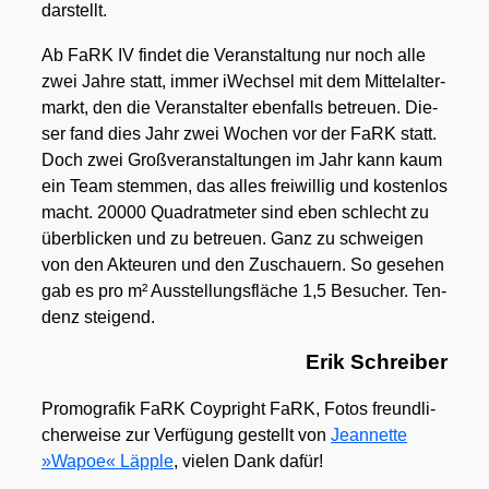
dar­stellt.
Ab FaRK IV fin­det die Ver­an­stal­tung nur noch alle
zwei Jah­re statt, immer iWech­sel mit dem Mit­tel­al­ter­
markt, den die Ver­an­stal­ter eben­falls betreu­en. Die­
ser fand dies Jahr zwei Wochen vor der FaRK statt.
Doch zwei Groß­ver­an­stal­tun­gen im Jahr kann kaum
ein Team stem­men, das alles frei­wil­lig und kos­ten­los
macht. 20000 Qua­drat­me­ter sind eben schlecht zu
über­bli­cken und zu betreu­en. Ganz zu schwei­gen
von den Akteu­ren und den Zuschau­ern. So gese­hen
gab es pro m² Aus­stel­lungs­flä­che 1,5 Besu­cher. Ten­
denz stei­gend.
Erik Schrei­ber
Pro­mo­gra­fik FaRK Coyp­right FaRK, Fotos freund­li­
cher­wei­se zur Ver­fü­gung gestellt von
Jean­nette
»Wapoe« Läpp­le
, vie­len Dank dafür!