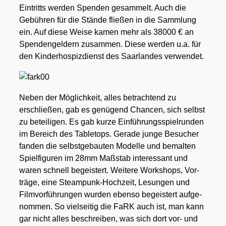
Ein­tritts wer­den Spen­den gesam­melt. Auch die
Gebüh­ren für die Stän­de flie­ßen in die Samm­lung
ein. Auf die­se Wei­se kamen mehr als 38000 € an
Spen­den­gel­dern zusam­men. Die­se wer­den u.a. für
den Kin­der­hos­piz­dienst des Saar­lan­des ver­wen­det.
Neben der Mög­lich­keit, alles betrach­tend zu
erschlie­ßen, gab es genü­gend Chan­cen, sich selbst
zu betei­li­gen. Es gab kur­ze Ein­füh­rungs­spiel­run­den
im Bereich des Table­tops. Gera­de jun­ge Besu­cher
fan­den die selbst­ge­bau­ten Model­le und bemal­ten
Spiel­fi­gu­ren im 28mm Maß­stab inter­es­sant und
waren schnell begeis­tert. Wei­te­re Work­shops, Vor­
trä­ge, eine Steam­punk-Hoch­zeit, Lesun­gen und
Film­vor­füh­run­gen wur­den eben­so begeis­tert auf­ge­
nom­men. So viel­sei­tig die FaRK auch ist, man kann
gar nicht alles beschrei­ben, was sich dort vor- und