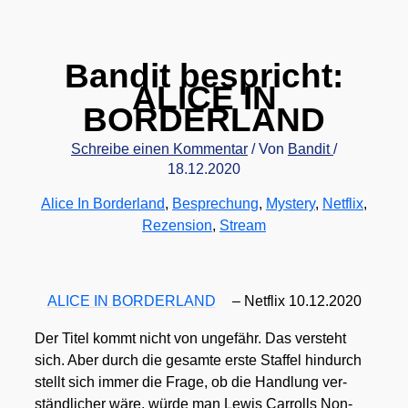
Bandit bespricht:
ALICE IN
BORDERLAND
Schreibe einen Kommentar
/ Von
Bandit
/
18.12.2020
Alice In Borderland
,
Besprechung
,
Mystery
,
Netflix
,
Rezension
,
Stream
ALICE IN BORDERLAND
– Net­flix 10.12.2020
Der Titel kommt nicht von unge­fähr. Das ver­steht
sich. Aber durch die gesam­te ers­te Staf­fel hin­durch
stellt sich immer die Fra­ge, ob die Hand­lung ver­
ständ­li­cher wäre, wür­de man Lewis Car­rolls Non­