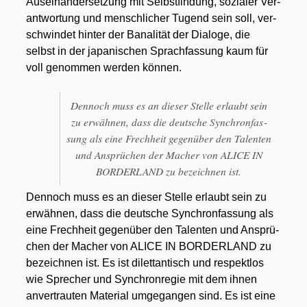
Aus­ein­an­der­set­zung mit Selbst­fin­dung, sozia­ler Ver­
ant­wor­tung und mensch­li­cher Tugend sein soll, ver­
schwin­det hin­ter der Bana­li­tät der Dia­lo­ge, die
selbst in der japa­ni­schen Sprach­fas­sung kaum für
voll genom­men wer­den kön­nen.
Den­noch muss es an die­ser Stel­le erlaubt sein
zu erwäh­nen, dass die deut­sche Syn­chron­fas­
sung als eine Frech­heit gegen­über den Talen­ten
und Ansprü­chen der Macher von ALICE IN
BORDERLAND zu bezeich­nen ist.
Den­noch muss es an die­ser Stel­le erlaubt sein zu
erwäh­nen, dass die deut­sche Syn­chron­fas­sung als
eine Frech­heit gegen­über den Talen­ten und Ansprü­
chen der Macher von ALICE IN BORDERLAND zu
bezeich­nen ist. Es ist dilet­tan­tisch und respekt­los
wie Spre­cher und Syn­chron­re­gie mit dem ihnen
anver­trau­ten Mate­ri­al umge­gan­gen sind. Es ist eine