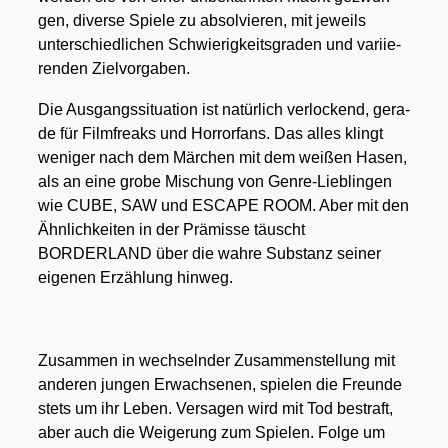
gen, diver­se Spie­le zu absol­vie­ren, mit jeweils
unter­schied­li­chen Schwie­rig­keits­gra­den und vari­ie­
ren­den Ziel­vor­ga­ben.
Die Aus­gangs­si­tua­ti­on ist natür­lich ver­lo­ckend, gera­
de für Film­freaks und Hor­ror­fans. Das alles klingt
weni­ger nach dem Mär­chen mit dem wei­ßen Hasen,
als an eine gro­be Mischung von Gen­re-Lieb­lin­gen
wie CUBE, SAW und ESCAPE ROOM. Aber mit den
Ähn­lich­kei­ten in der Prä­mis­se täuscht
BORDERLAND über die wah­re Sub­stanz sei­ner
eige­nen Erzäh­lung hin­weg.
Zusam­men in wech­seln­der Zusam­men­stel­lung mit
ande­ren jun­gen Erwach­se­nen, spie­len die Freun­de
stets um ihr Leben. Ver­sa­gen wird mit Tod bestraft,
aber auch die Wei­ge­rung zum Spie­len. Fol­ge um