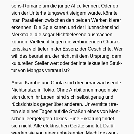
sens-Roma­ne um die jun­ge Ali­ce ken­nen. Oder ob
sich der Unter­hal­tungs­wert stei­gern wür­de, könn­te
man Par­al­le­len zwi­schen den bei­den Wer­ken kla­rer
erken­nen. Die Spiel­kar­ten und der Hut­ma­cher sind
Merk­ma­le, die sogar Nicht­be­le­se­ne aus­ma­chen
kön­nen. Viel­leicht lie­gen die ver­bin­den­den Cha­rak­
te­ris­ti­ka viel tie­fer in der Essenz der Geschich­te. Wer
will das beur­tei­len, der nicht mit dem Ursprung, dem
kul­tu­rel­len Stel­len­wert oder der intel­lek­tu­el­len Struk­
tur von Man­gas ver­traut ist?
Arisu, Karu­be und Cho­ta sind drei her­an­wach­sen­de
Nichts­nut­ze in Tokio. Ohne Ambi­tio­nen mogeln sie
sich durch ihr Leben, sind sich selbst genug und
rück­sichts­los gegen­über ande­ren. Unver­mit­telt tre­
ten sie eines Tages auf die Stra­ßen eines von Men­
schen leer­ge­feg­ten Toki­os. Eine Erklä­rung fin­det
sich nicht. Alle elek­tri­schen Gerä­te sind tot. Dafür
wer­den sie von einer unbe­kann­ten Macht gezwun­