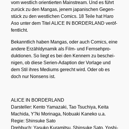
vom west­lich ori­en­tier­ten Main­stream. Und es führt
zurück zu den Man­gas, jenem japa­ni­schen Gegen­
stück zu den west­li­chen Comics. 18 Tei­le hat Haro
Aso unter dem Titel ALICE IN BORDERLAND ver­öf­
fent­licht.
Bekannt­lich haben Man­gas, oder auch Comics, eine
ande­re Erzähl­dy­na­mik als Film- und Fern­seh­pro­
duk­tio­nen. So liegt es bei den Ken­nern zu beschei­
ni­gen, ob die­se Seri­en-Adap­ti­on der Vor­la­ge und
dem Stil ihres Medi­ums gerecht wird. Oder ob es
doch nur Non­sens ist.
ALICE IN BORDERLAND
Dar­stel­ler: Ken­to Yama­za­ki, Tao Tsu­chi­ya, Kei­ta
Mach­ida, Y?ki Mor­i­na­ga, Nobua­ki Kan­eko u.a.
Regie: Shin­suke Sato
Dreh­buch: Yasuko Kura­mit­su, Shin­suke Sato, Yoshi­