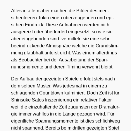
Alles in allem aber machen die Bil­der des men­
schen­lee­ren Tokio einen über­zeu­gen­den und epi­
schen Ein­druck. Die­se Auf­nah­men wer­den nicht
aus­ge­reizt oder über­for­dert ein­ge­setzt, so wie sie
aber ein­ge­bun­den sind, ver­mit­teln sie eine sehr
beein­dru­cken­de Atmo­sphä­re wel­che die Grund­stim­
mung glaub­haft unter­streicht. Was einem aller­dings
als Beob­ach­ter bei der Aus­ar­bei­tung der Span­
nungs­mo­men­te und deren Timing ver­wehrt bleibt.
Der Auf­bau der gezeig­ten Spie­le erfolgt stets nach
dem sel­ben Mus­ter. Was jedes­mal in einem zu
schla­gen­den Count­down kul­mi­niert. Doch Zeit ist für
Shin­suke Satos Insze­nie­rung ein rela­ti­ver Fak­tor,
weil die ein­zu­hal­ten­de Zeit zuguns­ten der Dra­ma­tur­
gie immer wahl­los in die Län­ge gezo­gen wird. Für
eigent­li­che Span­nungs­mo­men­te ist dies schlicht­weg
nicht span­nend. Bereits beim drit­ten gezeig­ten Spiel