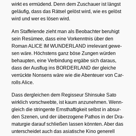
wirkt es ermü­dend. Denn dem Zuschau­er ist längst
geläu­fig, dass das Rät­sel gelöst wird, wie es gelöst
wird und wer es lösen wird.
Am Staf­fel­en­de zieht man als Beob­ach­ter beru­higt
sein Resü­mee, dass eine Vor­kennt­nis über den
Roman ALICE IM WUNDERLAND irrele­vant gewe­
sen wäre. Höchs­tens ganz böse Zun­gen wür­den
behaup­ten, eine Ver­bin­dung ergä­be sich dar­aus,
dass der Aus­flug ins BORDERLAND der glei­che
ver­rück­te Non­sens wäre wie die Aben­teu­er von Car­
rolls Ali­ce.
Dass der­glei­chen dem Regis­seur Shin­suke Sato
wirk­lich vor­schweb­te, ist kaum anzu­neh­men. Wenn­
gleich die strin­gen­te Ernst­haf­tig­keit selbst in absur­
den Sze­nen, und der über­zo­ge­ne Pathos in der Dra­
ma­tur­gie dar­auf schlie­ßen las­sen könn­ten. Aber das
unter­schei­det auch das asia­ti­sche Kino gene­rell