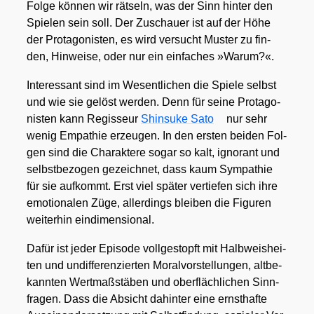
Fol­ge kön­nen wir rät­seln, was der Sinn hin­ter den
Spie­len sein soll. Der Zuschau­er ist auf der Höhe
der Prot­ago­nis­ten, es wird ver­sucht Mus­ter zu fin­
den, Hin­wei­se, oder nur ein ein­fa­ches »War­um?«.
Inter­es­sant sind im Wesent­li­chen die Spie­le selbst
und wie sie gelöst wer­den. Denn für sei­ne Prot­ago­
nis­ten kann Regis­seur
Shin­suke Sato
nur sehr
wenig Empa­thie erzeu­gen. In den ers­ten bei­den Fol­
gen sind die Cha­rak­te­re sogar so kalt, igno­rant und
selbst­be­zo­gen gezeich­net, dass kaum Sym­pa­thie
für sie auf­kommt. Erst viel spä­ter ver­tie­fen sich ihre
emo­tio­na­len Züge, aller­dings blei­ben die Figu­ren
wei­ter­hin ein­di­men­sio­nal.
Dafür ist jeder Epi­so­de voll­ge­stopft mit Halb­weis­hei­
ten und undif­fe­ren­zier­ten Moral­vor­stel­lun­gen, alt­be­
kann­ten Wert­maß­stä­ben und ober­fläch­li­chen Sinn­
fra­gen. Dass die Absicht dahin­ter eine ernst­haf­te