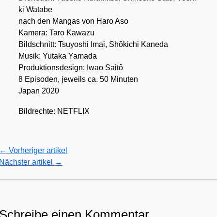
ki Wata­be
nach den Man­gas von Haro Aso
Kame­ra: Taro Kawa­zu
Bild­schnitt: Tsu­yo­shi Imai, Shôki­chi Kane­da
Musik: Yuta­ka Yama­da
Pro­duk­ti­ons­de­sign: Iwao Sai­tô
8 Epi­so­den, jeweils ca. 50 Minu­ten
Japan 2020
Bild­rech­te: NETFLIX
←
Vorheriger artikel
Nächster artikel
→
Schreibe einen Kommentar