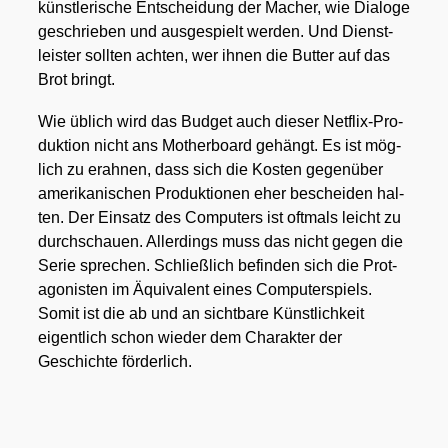
künst­le­ri­sche Ent­schei­dung der Macher, wie Dia­lo­ge
geschrie­ben und aus­ge­spielt wer­den. Und Dienst­
leis­ter soll­ten ach­ten, wer ihnen die But­ter auf das
Brot bringt.
Wie üblich wird das Bud­get auch die­ser Net­flix-Pro­
duk­ti­on nicht ans Mother­board gehängt. Es ist mög­
lich zu erah­nen, dass sich die Kos­ten gegen­über
ame­ri­ka­ni­schen Pro­duk­tio­nen eher beschei­den hal­
ten. Der Ein­satz des Com­pu­ters ist oft­mals leicht zu
durch­schau­en. Aller­dings muss das nicht gegen die
Serie spre­chen. Schließ­lich befin­den sich die Prot­
ago­nis­ten im Äqui­va­lent eines Com­pu­ter­spiels.
Somit ist die ab und an sicht­ba­re Künst­lich­keit
eigent­lich schon wie­der dem Cha­rak­ter der
Geschich­te för­der­lich.