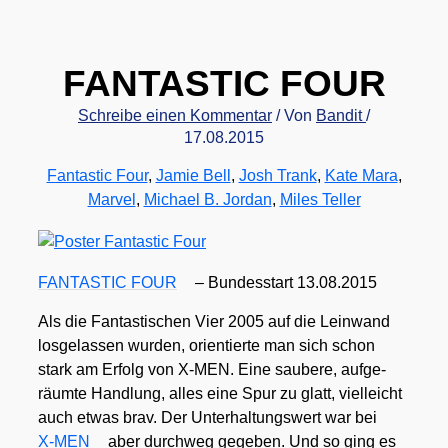
FANTASTIC FOUR
Schreibe einen Kommentar
/ Von
Bandit
/
17.08.2015
Fantastic Four
,
Jamie Bell
,
Josh Trank
,
Kate Mara
,
Marvel
,
Michael B. Jordan
,
Miles Teller
FANTASTIC FOUR
– Bun­des­start 13.08.2015
Als die Fan­tas­ti­schen Vier 2005 auf die Lein­wand
los­ge­las­sen wur­den, ori­en­tier­te man sich schon
stark am Erfolg von X‑MEN. Eine sau­be­re, auf­ge­
räum­te Hand­lung, alles eine Spur zu glatt, viel­leicht
auch etwas brav. Der Unter­hal­tungs­wert war bei
X‑MEN
aber durch­weg gege­ben. Und so ging es