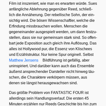
Film ist insze­niert, wie man es erwar­ten wür­de. Sues
anfäng­li­che Ableh­nung gegen­über Reed, schließ­
lich die Annä­he­rung. Der rebel­li­sche Sohn, der ein­
sich­tig wird. Die bösen Wis­sen­schaft­ler, wel­che die
Erfin­dung miss­brau­chen wol­len. Men­schen die
gegen­ein­an­der aus­ge­spielt wer­den, um dann fest­zu­
stel­len, dass sie nur gemein­sam stark sind. So offen­
bart jede Expo­si­ti­on auch gleich ihre Auf­lö­sung. Das
alles ist Hol­ly­wood pur, die Essenz von Kli­schees
und Erzähl­struk­tur. Nur kei­ne Spur ori­gi­nell. Selbst
Matthew Jen­sens
Bild­füh­rung ist gefäl­lig, aber
unin­spi­riert. Und dar­über kann auch das Ensem­ble
äußerst anspre­chen­der Dar­stel­ler nicht hin­weg täu­
schen, die Cha­rak­te­re ver­kör­pern müs­sen, aus
denen sie längst her­aus­ge­wach­sen sind.
Das größ­te Pro­blem von FANTASTIC FOUR ist
aller­dings sein Hand­lungs­ver­lauf. Die ers­ten 45
Minu­ten erzäh­len nur Reeds Geschich­te bis hin zum