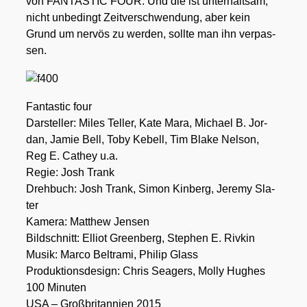
von FANTASTIC FOUR. Und die ist unter­halt­sam,
nicht unbe­dingt Zeit­ver­schwen­dung, aber kein
Grund um ner­vös zu wer­den, soll­te man ihn ver­pas­
sen.
Fan­ta­stic four
Dar­stel­ler: Miles Tel­ler, Kate Mara, Micha­el B. Jor­
dan, Jamie Bell, Toby Kebell, Tim Bla­ke Nel­son,
Reg E. Cathey u.a.
Regie: Josh Trank
Dreh­buch: Josh Trank, Simon Kin­berg, Jere­my Sla­
ter
Kame­ra: Matthew Jen­sen
Bild­schnitt: Elli­ot Green­berg, Ste­phen E. Riv­kin
Musik: Mar­co Bel­t­ra­mi, Phil­ip Glass
Pro­duk­ti­ons­de­sign: Chris Seagers, Mol­ly Hug­hes
100 Minu­ten
USA – Groß­bri­tan­ni­en 2015