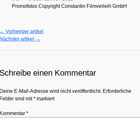
Pro­mo­fo­tos Copy­right Con­stan­tin Film­ver­leih GmbH
←
Vorheriger artikel
Nächster artikel
→
Schreibe einen Kommentar
Deine E-Mail-Adresse wird nicht veröffentlicht.
Erforderliche
Felder sind mit
*
markiert
Kommentar
*