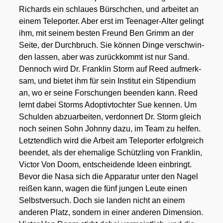
Richards ein schlau­es Bürsch­chen, und arbei­tet an
einem Tele­por­ter. Aber erst im Teen­ager-Alter gelingt
ihm, mit sei­nem bes­ten Freund Ben Grimm an der
Sei­te, der Durch­bruch. Sie kön­nen Din­ge ver­schwin­
den las­sen, aber was zurück­kommt ist nur Sand.
Den­noch wird Dr. Frank­lin Storm auf Reed auf­merk­
sam, und bie­tet ihm für sein Insti­tut ein Sti­pen­di­um
an, wo er sei­ne For­schun­gen been­den kann. Reed
lernt dabei Storms Adop­tiv­toch­ter Sue ken­nen. Um
Schul­den abzu­ar­bei­ten, ver­don­nert Dr. Storm gleich
noch sei­nen Sohn John­ny dazu, im Team zu hel­fen.
Letzt­end­lich wird die Arbeit am Tele­por­ter erfolg­reich
been­det, als der ehe­ma­li­ge Schütz­ling von Frank­lin,
Vic­tor Von Doom, ent­schei­den­de Ideen ein­bringt.
Bevor die Nasa sich die Appa­ra­tur unter den Nagel
rei­ßen kann, wagen die fünf jun­gen Leu­te einen
Selbst­ver­such. Doch sie lan­den nicht an einem
ande­ren Platz, son­dern in einer ande­ren Dimen­si­on.