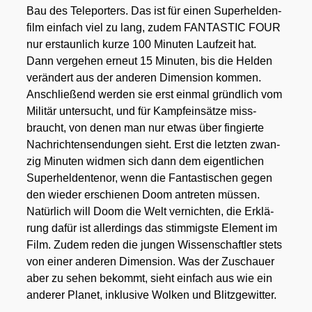
Bau des Tele­por­ters. Das ist für einen Super­hel­den­
film ein­fach viel zu lang, zudem FANTASTIC FOUR
nur erstaun­lich kur­ze 100 Minu­ten Lauf­zeit hat.
Dann ver­ge­hen erneut 15 Minu­ten, bis die Hel­den
ver­än­dert aus der ande­ren Dimen­si­on kom­men.
Anschlie­ßend wer­den sie erst ein­mal gründ­lich vom
Mili­tär unter­sucht, und für Kampf­ein­sät­ze miss­
braucht, von denen man nur etwas über fin­gier­te
Nach­rich­ten­sen­dun­gen sieht. Erst die letz­ten zwan­
zig Minu­ten wid­men sich dann dem eigent­li­chen
Super­hel­den­te­nor, wenn die Fan­tas­ti­schen gegen
den wie­der erschie­nen Doom antre­ten müs­sen.
Natür­lich will Doom die Welt ver­nich­ten, die Erklä­
rung dafür ist aller­dings das stim­migs­te Ele­ment im
Film. Zudem reden die jun­gen Wis­sen­schaft­ler stets
von einer ande­ren Dimen­si­on. Was der Zuschau­er
aber zu sehen bekommt, sieht ein­fach aus wie ein
ande­rer Pla­net, inklu­si­ve Wol­ken und Blitz­ge­wit­ter.