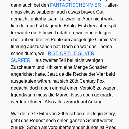
dann auch bei den
FANTASTISCHEN VIER
, aller­
dings etwas sau­be­rer, auch etwas bra­ver. Gut
gemacht, unter­halt­sam, kurz­wei­lig. Aber nicht wirk­
lich der durch­schla­gen­de Erfolg. Erst drei Jah­re spä­
ter wür­de die Film­welt erfah­ren, wie eine erfolg­rei­
che, auf ein brei­tes Publi­kum aus­ge­leg­te Comic-Ver­
fil­mung aus­zu­se­hen hat. Doch da war das The­ma
schon durch, weil
RISE OF THE SILVER
SURFER
als zwei­ter Teil bei nicht weni­gen
Zuschau­ern und Kri­ti­kern eine Men­ge Scha­den
ange­rich­tet hat­te. Jetzt, da die Rech­te der Vier bald
aus­ge­lau­fen wären, hat sich 20th Cen­tu­ry Fox
gedacht, doch noch ein­mal einen Vor­stoß zu wagen.
Irgend­wann muss die Mar­vel-Nuss doch geknackt
wer­den kön­nen. Also alles zurück auf Anfang.
War der ers­te Film von 2005 schon die Ori­gin-Sto­ry,
geht das Reboot noch einen gan­zen Schritt wei­ter
zurück. Schon als vor­pu­ber­tie­ren­der Jun­ge ist Reed