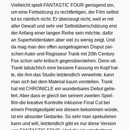
Viel­leicht spielt FANTASTIC FOUR genü­gend ein,
um eine Fort­set­zung zu recht­fer­ti­gen, der Film selbst
tut es näm­lich nicht. Er über­zeugt nicht, weil er mit
aller Gewalt und sehr viel Selbst­über­schät­zung erst
der Anfang einer lan­gen Rei­he sein möch­te, dafür
an Super­hel­den­ta­ten aber viel zu wenig zeigt. Und
da mag man den offen aus­ge­tra­ge­nen Dis­put zwi­
schen Autor und Regis­seur Trank mit 20th Cen­tu­ry
Fox schon sehr kri­tisch gegen­über­ste­hen. Denn ob
Trank tat­säch­lich eine bes­se­re Fas­sung im Kopf hat­
te, die ihm das Stu­dio letzt­end­lich ver­wehr­te, kann
man sich bei dem Mate­ri­al kaum vor­stel­len. Trank
hat mit CHRONICLE ein wun­der­ba­res Debut gelie­
fert. Aber dass er gleich bei sei­nem zwei­ten Spiel­
film die krea­ti­ve Kon­trol­le inklu­si­ve Final Cut bei
einem Pres­ti­ge­ob­jekt wie die­sem bekom­men wür­de,
ist ein absur­der Gedan­ke. So sehr man spe­ku­lie­ren
kann und will, letzt­end­lich gibt es nur die­se Ver­si­on