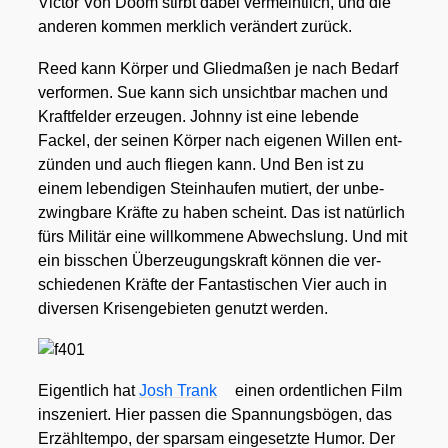
Vic­tor Von Doom stirbt dabei ver­meint­lich, und die
ande­ren kom­men merk­lich ver­än­dert zurück.
Reed kann Kör­per und Glied­ma­ßen je nach Bedarf
ver­for­men. Sue kann sich unsicht­bar machen und
Kraft­fel­der erzeu­gen. John­ny ist eine leben­de
Fackel, der sei­nen Kör­per nach eige­nen Wil­len ent­
zün­den und auch flie­gen kann. Und Ben ist zu
einem leben­di­gen Stein­hau­fen mutiert, der unbe­
zwing­ba­re Kräf­te zu haben scheint. Das ist natür­lich
fürs Mili­tär eine will­kom­me­ne Abwechs­lung. Und mit
ein biss­chen Über­zeu­gungs­kraft kön­nen die ver­
schie­de­nen Kräf­te der Fan­tas­ti­schen Vier auch in
diver­sen Kri­sen­ge­bie­ten genutzt wer­den.
Eigent­lich hat
Josh Trank
einen ordent­li­chen Film
insze­niert. Hier pas­sen die Span­nungs­bö­gen, das
Erzähl­tem­po, der spar­sam ein­ge­setz­te Humor. Der