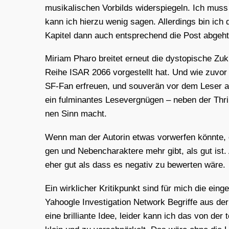
musi­ka­li­schen Vor­bilds wider­spie­geln. Ich mus
kann ich hier­zu wenig sagen. Aller­dings bin ich d
Kapi­tel dann auch ent­spre­chend die Post abgeht
Miri­am Pha­ro brei­tet erneut die dys­to­pi­sche 
Rei­he ISAR 2066 vor­ge­stellt hat. Und wie zuvor i
SF-Fan erfreu­en, und sou­ve­rän vor dem Leser aus
ein ful­mi­nan­tes Lese­ver­gnü­gen – neben der Thr
nen Sinn macht.
Wenn man der Autorin etwas vor­wer­fen könn­te, da
gen und Neben­cha­rak­te­re mehr gibt, als gut ist
eher gut als dass es nega­tiv zu bewer­ten wäre.
Ein wirk­li­cher Kri­tik­punkt sind für mich die ei
Yahoog­le Inves­ti­ga­ti­on Net­work Begrif­fe aus 
eine bril­li­an­te Idee, lei­der kann ich das von de