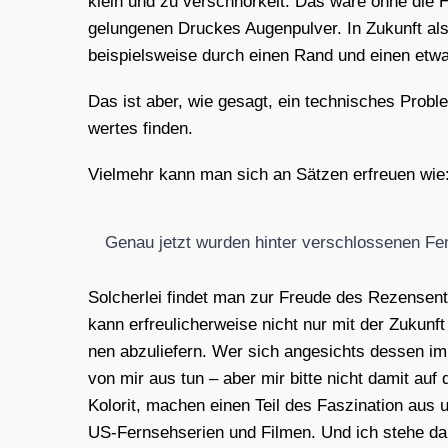
klein und zu ver­schnör­kelt. Das wäre ohne die Hin
gelun­ge­nen Dru­ckes Augen­pul­ver. In Zukunft also
bei­spiels­wei­se durch einen Rand und einen etwas
Das ist aber, wie gesagt, ein tech­ni­sches Pro­ble
wer­tes fin­den.
Viel­mehr kann man sich an Sät­zen erfreu­en wie
Genau jetzt wur­den hin­ter ver­schlos­se­nen Fe
Sol­cher­lei fin­det man zur Freu­de des Rezen­sen­
kann erfreu­li­cher­wei­se nicht nur mit der Zukun
nen abzu­lie­fern. Wer sich ange­sichts des­sen imm
von mir aus tun – aber mir bit­te nicht damit auf d
Kolo­rit, machen einen Teil des Fas­zi­na­ti­on aus
US-Fern­seh­se­ri­en und Fil­men. Und ich ste­he dar