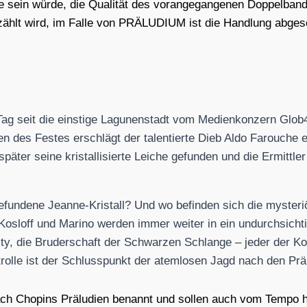
ein wür­de, die Qua­li­tät des vor­an­ge­gan­ge­nen Dop­pel­ban
zählt wird, im Fal­le von PRÄLUDIUM ist die Hand­lung abge­s
Tag seit die eins­ti­ge Lagu­nen­stadt vom Medi­en­kon­zern Glob
­ren des Fes­tes erschlägt der talen­tier­te Dieb Aldo Farou­che 
­ter sei­ne kris­tal­li­sier­te Lei­che gefun­den und die Ermitt­l
n­de­ne Jean­ne-Kris­tall? Und wo befin­den sich die mys­te­riö
sloff und Mari­no wer­den immer wei­ter in ein undurch­sich­t
ty, die Bru­der­schaft der Schwar­zen Schlan­ge – jeder der Kon­
l­le ist der Schluss­punkt der atem­lo­sen Jagd nach den Prä­lu
ch Cho­pins Prä­lu­di­en benannt und sol­len auch vom Tem­po 