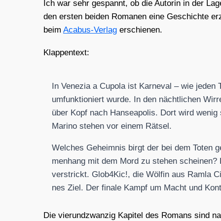
Ich war sehr gespannt, ob die Autorin in der Lage s
den ers­ten bei­den Roma­nen eine Geschich­te er
beim
Aca­bus-Ver­lag
erschie­nen.
Klap­pen­text:
In Vene­zia a Cupo­la ist Kar­ne­val – wie jeden 
umfunk­tio­niert wur­de. In den nächt­li­chen Wir
über Kopf nach Han­sea­po­lis. Dort wird wenig spä
Mari­no ste­hen vor einem Rät­sel.
Wel­ches Geheim­nis birgt der bei dem Toten gefu
men­hang mit dem Mord zu ste­hen schei­nen? Ko
ver­strickt. Glob4Kic!, die Wöl­fin aus Ram­la Ci
nes Ziel. Der fina­le Kampf um Macht und Kon­tro
Die vier­und­zwan­zig Kapi­tel des Romans sind na