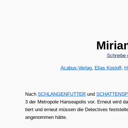
Miri
Schreibe
Acabus-Verlag
,
Elias Kosloff
,
H
Nach
SCHLANGENFUTTER
und
SCHATTENSP
3 der Metro­po­le Han­sea­po­lis vor. Erneut wird d
tiert und erneut müs­sen die Detec­ti­ves fest­stel­
ange­nom­men hät­te.