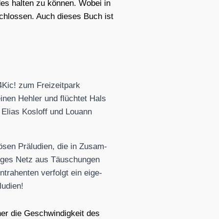
­des hal­ten zu kön­nen. Wobei in
chlos­sen. Auch die­ses Buch ist
4Kic! zum Frei­zeit­park
einen Heh­ler und flüch­tet Hals
er Eli­as Kosloff und Louann
­sen Prä­lu­di­en, die in Zusam­
i­ges Netz aus Täu­schun­gen
tra­hen­ten ver­folgt ein eige­
­di­en!
her die Geschwin­dig­keit des