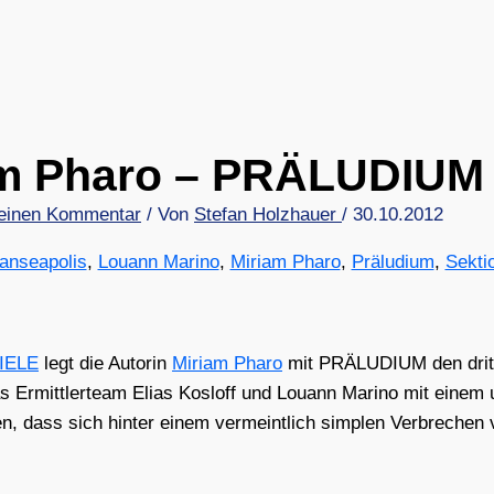
am Pharo – PRÄLUDIUM
 einen Kommentar
/ Von
Stefan Holzhauer
/
30.10.2012
anseapolis
,
Louann Marino
,
Miriam Pharo
,
Präludium
,
Sekti
IELE
legt die Autorin
Miri­am Pha­ro
mit PRÄLUDIUM den drit­te
as Ermitt­ler­team Eli­as Kosloff und Louann Mari­no mit einem un
len, dass sich hin­ter einem ver­meint­lich simp­len Ver­bre­chen