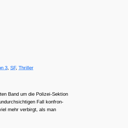
on 3
,
SF
,
Thriller
n Band um die Poli­zei-Sek­ti­on
durch­sich­ti­gen Fall kon­fron­
 viel mehr ver­birgt, als man