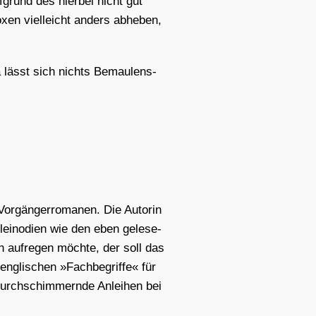
­grund des hier­bei nicht gut
o­xen viel­leicht anders abhe­ben,
a lässt sich nichts Bemau­len­s­
or­gän­ger­ro­ma­nen. Die Autorin
lein­odi­en wie den eben gele­se­
n auf­re­gen möch­te, der soll das
g­li­schen »Fach­be­grif­fe« für
durch­schim­mern­de Anlei­hen bei