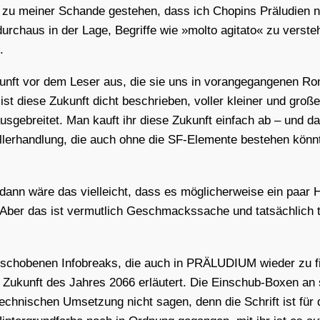
s zu mei­ner Schan­de geste­hen, dass ich Cho­pins Prä­lu­di­en 
urch­aus in der Lage, Begrif­fe wie »mol­to agi­ta­to« zu ver­s
.
Zukunft vor dem Leser aus, die sie uns in vor­an­ge­gan­ge­nen
st die­se Zukunft dicht beschrie­ben, vol­ler klei­ner und gro­ße
­ge­brei­tet. Man kauft ihr die­se Zukunft ein­fach ab – und da
il­ler­hand­lung, die auch ohne die SF-Ele­men­te bestehen könn­
nn wäre das viel­leicht, dass es mög­li­cher­wei­se ein paar H
. Aber das ist ver­mut­lich Geschmacks­sa­che und tat­säch­lich 
n­ge­scho­be­nen Info­b­reaks, die auch in PRÄLUDIUM wie­der zu
der Zukunft des Jah­res 2066 erläu­tert. Die Ein­schub-Boxen an 
r tech­ni­schen Umset­zung nicht sagen, denn die Schrift ist für 