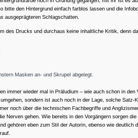
­ter­grund­far­be noch in Ord­nung gegan­gen, mit ihr ist es auf
 bit­te den Hin­ter­grund ein­fach farb­los las­sen und die Info­b
 aus­ge­präg­te­ren Schlag­schat­ten.
m des Drucks und durch­aus kei­ne inhalt­li­che Kri­tik, denn d
:
ns­tern Mas­ken an- und Skru­pel abge­legt.
ten immer wie­der mal in Prä­lu­di­um – wie auch schon in den V
ft umge­hen, son­dern ist auch noch in der Lage, sol­che Satz-K
er noch über die tech­ni­schen Fach­be­grif­fe und Angli­zis­me
ie Ner­ven gehen. Wie bereits in den Vor­gän­gern sor­gen die en
 und gehö­ren eben zum Stil der Autorin, eben­so wie deut­lich 
­auf.