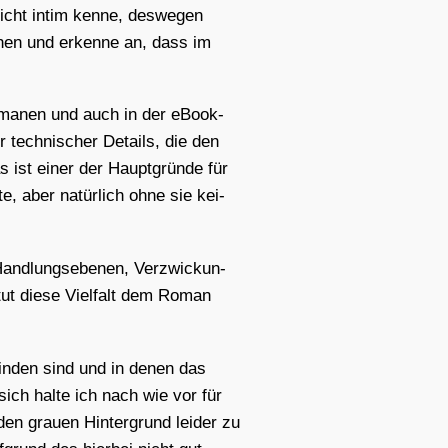
nicht intim ken­ne, des­we­gen
te­hen und erken­ne an, dass im
 Roma­nen und auch in der eBook-
r tech­ni­scher Details, die den
s ist einer der Haupt­grün­de für
te, aber natür­lich ohne sie kei­
and­lungs­ebe­nen, Ver­zwi­ckun­
tut die­se Viel­falt dem Roman
 fin­den sind und in denen das
sich hal­te ich nach wie vor für
den grau­en Hin­ter­grund lei­der zu