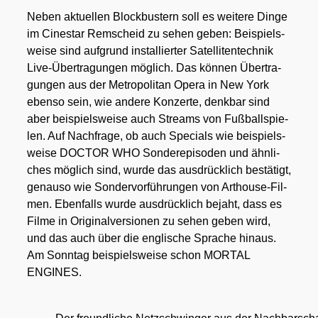
Neben aktu­el­len Block­bus­tern soll es wei­te­re Din­ge
im Cine­star Rem­scheid zu sehen geben: Bei­spiels­
wei­se sind auf­grund instal­lier­ter Satel­li­ten­tech­nik
Live-Über­tra­gun­gen mög­lich. Das kön­nen Über­tra­
gun­gen aus der Metro­po­li­tan Ope­ra in New York
eben­so sein, wie ande­re Kon­zer­te, denk­bar sind
aber bei­spiels­wei­se auch Streams von Fuß­ball­spie­
len. Auf Nach­fra­ge, ob auch Spe­cials wie bei­spiels­
wei­se DOCTOR WHO Son­der­epi­so­den und ähn­li­
ches mög­lich sind, wur­de das aus­drück­lich bestä­tigt,
genau­so wie Son­der­vor­füh­run­gen von Art­house-Fil­
men. Eben­falls wur­de aus­drück­lich bejaht, dass es
Fil­me in Ori­gi­nal­ver­sio­nen zu sehen geben wird,
und das auch über die eng­li­sche Spra­che hin­aus.
Am Sonn­tag bei­spiels­wei­se schon MORTAL
ENGINES.