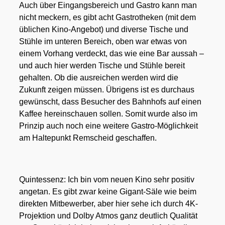
Auch über Ein­gangs­be­reich und Gas­tro kann man
nicht meckern, es gibt acht Gas­tro­the­ken (mit dem
übli­chen Kino-Ange­bot) und diver­se Tische und
Stüh­le im unte­ren Bereich, oben war etwas von
einem Vor­hang ver­deckt, das wie eine Bar aus­sah –
und auch hier wer­den Tische und Stüh­le bereit
gehal­ten. Ob die aus­rei­chen wer­den wird die
Zukunft zei­gen müs­sen. Übri­gens ist es durch­aus
gewünscht, dass Besu­cher des Bahn­hofs auf einen
Kaf­fee her­ein­schau­en sol­len. Somit wur­de also im
Prin­zip auch noch eine wei­te­re Gas­tro-Mög­lich­keit
am Hal­te­punkt Rem­scheid geschaf­fen.
Quint­essenz: Ich bin vom neu­en Kino sehr posi­tiv
ange­tan. Es gibt zwar kei­ne Gigant-Säle wie beim
direk­ten Mit­be­wer­ber, aber hier sehe ich durch 4K-
Pro­jek­ti­on und Dol­by Atmos ganz deut­lich Qua­li­tät