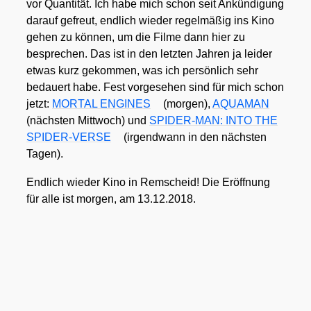
vor Quan­ti­tät. Ich habe mich schon seit Ankün­di­gung
dar­auf gefreut, end­lich wie­der regel­mä­ßig ins Kino
gehen zu kön­nen, um die Fil­me dann hier zu
bespre­chen. Das ist in den letz­ten Jah­ren ja lei­der
etwas kurz gekom­men, was ich per­sön­lich sehr
bedau­ert habe. Fest vor­ge­se­hen sind für mich schon
jetzt:
MORTAL ENGINES
(mor­gen),
AQUAMAN
(nächs­ten Mitt­woch) und
SPIDER-MAN: INTO THE
SPIDER-VERSE
(irgend­wann in den nächs­ten
Tagen).
End­lich wie­der Kino in Rem­scheid! Die Eröff­nung
für alle ist mor­gen, am 13.12.2018.