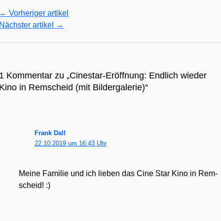
←
Vorheriger artikel
Nächster artikel
→
1 Kommentar zu „Cinestar-Eröffnung: Endlich wieder
Kino in Remscheid (mit Bildergalerie)“
Frank Dall
22.10.2019 um 16:43 Uhr
Mei­ne Fami­lie und ich lie­ben das Cine Star Kino in Rem­
scheid! :)