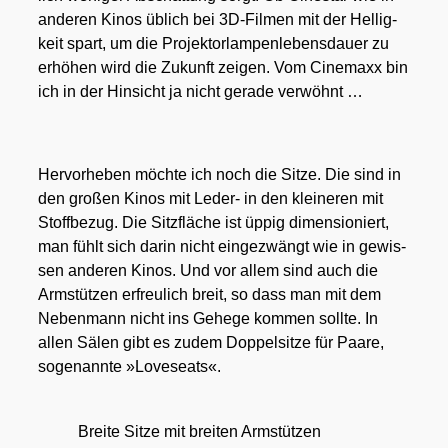
ande­ren Kinos üblich bei 3D-Fil­men mit der Hel­lig­
keit spart, um die Pro­jek­torlam­pen­le­bens­dau­er zu
erhö­hen wird die Zukunft zei­gen. Vom Cine­ma­xx bin
ich in der Hin­sicht ja nicht gera­de ver­wöhnt …
Her­vor­he­ben möch­te ich noch die Sit­ze. Die sind in
den gro­ßen Kinos mit Leder- in den klei­ne­ren mit
Stoff­be­zug. Die Sitz­flä­che ist üppig dimen­sio­niert,
man fühlt sich dar­in nicht ein­ge­zwängt wie in gewis­
sen ande­ren Kinos. Und vor allem sind auch die
Arm­stüt­zen erfreu­lich breit, so dass man mit dem
Neben­mann nicht ins Gehe­ge kom­men soll­te. In
allen Sälen gibt es zudem Dop­pel­sit­ze für Paa­re,
soge­nann­te »Love­seats«.
Brei­te Sit­ze mit brei­ten Arm­stüt­zen