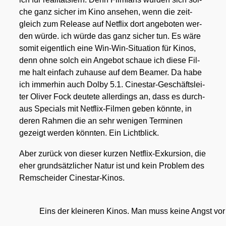
che ganz sicher im Kino anse­hen, wenn die zeit­
gleich zum Release auf Net­flix dort ange­bo­ten wer­
den wür­de. ich wür­de das ganz sicher tun. Es wäre
somit eigent­lich eine Win-Win-Situa­ti­on für Kinos,
denn ohne solch ein Ange­bot schaue ich die­se Fil­
me halt ein­fach zuhau­se auf dem Bea­mer. Da habe
ich immer­hin auch Dol­by 5.1. Cine­star-Geschäfts­lei­
ter Oli­ver Fock deu­te­te aller­dings an, dass es durch­
aus Spe­cials mit Net­flix-Fil­men geben könn­te, in
deren Rah­men die an sehr weni­gen Ter­mi­nen
gezeigt wer­den könn­ten. Ein Licht­blick.
Aber zurück von die­ser kur­zen Net­flix-Exkur­si­on, die
eher grund­sätz­li­cher Natur ist und kein Pro­blem des
Rem­schei­der Cine­star-Kinos.
Eins der klei­ne­ren Kinos. Man muss kei­ne Angst vor h