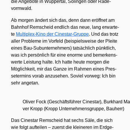
die Ange­bo­te in Wup­per­tal, Solin­gen oder Rade­
vorm­wald.
Ab mor­gen ändert sich das, denn dann eröff­net am
Bahn­hof Rem­scheid end­lich das neue, lang erwar­te­
te
Mul­ti­plex-Kino der Cine­star-Grup­pe
. Und das trotz
aller Pro­ble­me im Vor­feld (bei­spiels­wei­se der Plei­te
eines Bau-Sub­un­ter­neh­mers) tat­säch­lich pünkt­lich,
was ich per­sön­lich für eine enor­me und bemer­kens­
wer­te Leis­tung hal­te. Ich hat­te heu­te mor­gen die
Mög­lich­keit, mir das Gan­ze im Rah­men eines Pres­
se­ter­mins vor­ab anzu­se­hen. Soviel vor­weg: Ich bin
sehr ange­tan.
Oli­ver Fock (Geschäfts­füh­rer Cine­star), Burk­hard M
ver Kropp (Kropp Unter­neh­mens­grup­pe, Bau­herr)
Das Cine­star Rem­scheid hat sechs Säle, die sich
wie folgt auf­tei­len – zuerst die klei­ne­ren im Erd­ge­