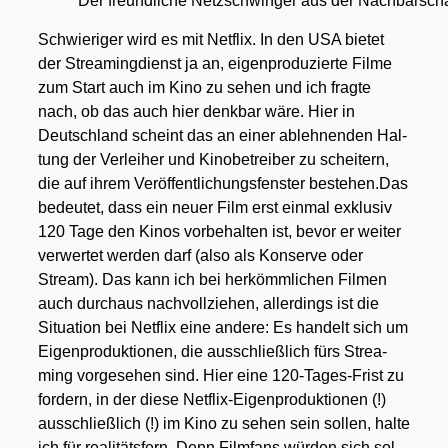
Der freund­li­che Netz­schwin­ger aus der Nach­bar­sc
Schwie­ri­ger wird es mit Net­flix. In den USA bie­tet
der Strea­ming­dienst ja an, eigen­pro­du­zier­te Fil­me
zum Start auch im Kino zu sehen und ich frag­te
nach, ob das auch hier denk­bar wäre. Hier in
Deutsch­land scheint das an einer ableh­nen­den Hal­
tung der Ver­lei­her und Kino­be­trei­ber zu schei­tern,
die auf ihrem Ver­öf­fent­li­chungs­fens­ter bestehen.Das
bedeu­tet, dass ein neu­er Film erst ein­mal exklu­siv
120 Tage den Kinos vor­be­hal­ten ist, bevor er wei­ter
ver­wer­tet wer­den darf (also als Kon­ser­ve oder
Stream). Das kann ich bei her­kömm­li­chen Fil­men
auch durch­aus nach­voll­zie­hen, aller­dings ist die
Situa­ti­on bei Net­flix eine ande­re: Es han­delt sich um
Eigen­pro­duk­tio­nen, die aus­schließ­lich fürs Strea­
ming vor­ge­se­hen sind. Hier eine 120-Tages-Frist zu
for­dern, in der die­se Net­flix-Eigen­pro­duk­tio­nen (!)
aus­schließ­lich (!) im Kino zu sehen sein sol­len, hal­te
ich für rea­li­täts­fern. Denn Film­fans wür­den sich sol­