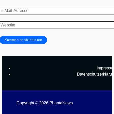
E-
Mail-
Adresse
Website
Impress
Datenschutzerkläru
Copyright © 2026 PhantaNews