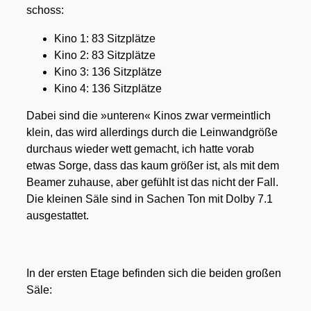
schoss:
Kino 1: 83 Sitz­plät­ze
Kino 2: 83 Sitz­plät­ze
Kino 3: 136 Sitz­plät­ze
Kino 4: 136 Sitz­plät­ze
Dabei sind die »unte­ren« Kinos zwar ver­meint­lich
klein, das wird aller­dings durch die Lein­wand­grö­ße
durch­aus wie­der wett gemacht, ich hat­te vor­ab
etwas Sor­ge, dass das kaum grö­ßer ist, als mit dem
Bea­mer zuhau­se, aber gefühlt ist das nicht der Fall.
Die klei­nen Säle sind in Sachen Ton mit Dol­by 7.1
aus­ge­stat­tet.
In der ers­ten Eta­ge befin­den sich die bei­den gro­ßen
Säle: