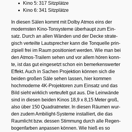
Kino 5: 317 Sitz­plät­ze
Kino 6: 341 Sitz­plät­ze
In die­sen Sälen kommt mit Dol­by Atmos eins der
moderns­ten Kino-Ton­sys­te­me über­haupt zum Ein­
satz. Durch an allen Wän­den und der Decke stra­te­
gisch ver­teil­te Laut­spre­cher kann die Ton­quel­le prin­
zi­pi­ell frei im Raum posi­tio­niert wer­den. Wie man bei
den Atmos-Trai­lern sehen und vor allem hören konn­
te, ist das gut ein­ge­setzt schon ein bemer­kens­wer­ter
Effekt. Auch in Sachen Pro­jek­ti­on kön­nen sich die
bei­den gro­ßen Säle sehen las­sen, hier kom­men
hoch­mo­der­ne 4K-Pro­jek­to­ren zum Ein­satz und das
Bild sieht wirk­lich ver­teu­felt gut aus. Die Lein­wän­de
sind in die­sen bei­den Kinos 18,9 x 8,15 Meter groß,
also über 150 Qua­drat­me­ter. In die­sen Räu­men wur­
den zudem Ambi­light-Sys­te­me instal­liert, die das
Raum­licht bzw. des­sen Stim­mung durch alle Regen­
bo­gen­far­ben anpas­sen kön­nen. Wie hieß es so