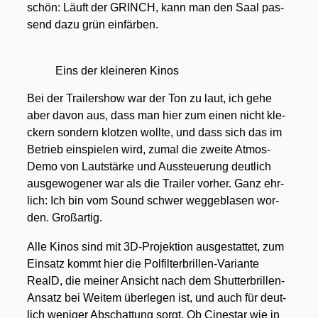
schön: Läuft der GRINCH, kann man den Saal pas­
send dazu grün ein­fär­ben.
Eins der klei­ne­ren Kinos
Bei der Trai­ler­show war der Ton zu laut, ich gehe
aber davon aus, dass man hier zum einen nicht kle­
ckern son­dern klot­zen woll­te, und dass sich das im
Betrieb ein­spie­len wird, zumal die zwei­te Atmos-
Demo von Laut­stär­ke und Aus­steue­rung deut­lich
aus­ge­wo­ge­ner war als die Trai­ler vor­her. Ganz ehr­
lich: Ich bin vom Sound schwer weg­ge­bla­sen wor­
den. Groß­ar­tig.
Alle Kinos sind mit 3D-Pro­jek­ti­on aus­ge­stat­tet, zum
Ein­satz kommt hier die Pol­fil­ter­bril­len-Vari­an­te
RealD, die mei­ner Ansicht nach dem Shut­ter­bril­len-
Ansatz bei Wei­tem über­le­gen ist, und auch für deut­
lich weni­ger Abschat­tung sorgt. Ob Cine­star wie in