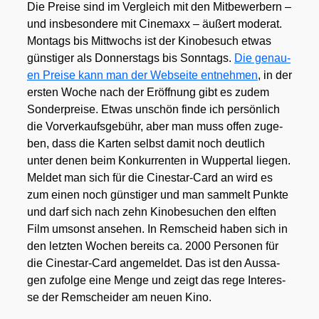
Die Prei­se sind im Ver­gleich mit den Mit­be­wer­bern –
und ins­be­son­de­re mit Cine­ma­xx – äußert mode­rat.
Mon­tags bis Mitt­wochs ist der Kino­be­such etwas
güns­ti­ger als Don­ners­tags bis Sonn­tags.
Die genau­
en Prei­se kann man der Web­sei­te ent­neh­men
, in der
ers­ten Woche nach der Eröff­nung gibt es zudem
Son­der­prei­se. Etwas unschön fin­de ich per­sön­lich
die Vor­ver­kaufs­ge­bühr, aber man muss offen zuge­
ben, dass die Kar­ten selbst damit noch deut­lich
unter denen beim Kon­kur­ren­ten in Wup­per­tal lie­gen.
Mel­det man sich für die Cine­star-Card an wird es
zum einen noch güns­ti­ger und man sam­melt Punk­te
und darf sich nach zehn Kino­be­su­chen den elf­ten
Film umsonst anse­hen. In Rem­scheid haben sich in
den letz­ten Wochen bereits ca. 2000 Per­so­nen für
die Cine­star-Card ange­mel­det. Das ist den Aus­sa­
gen zufol­ge eine Men­ge und zeigt das rege Inter­es­
se der Rem­schei­der am neu­en Kino.