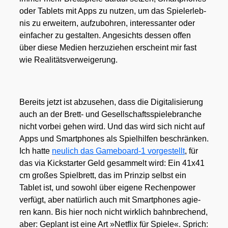
oder Tablets mit Apps zu nut­zen, um das Spiel­erleb­
nis zu erwei­tern, auf­zu­boh­ren, inter­es­san­ter oder
ein­fa­cher zu gestal­ten. Ange­sichts des­sen offen
über die­se Medi­en her­zu­zie­hen erscheint mir fast
wie Rea­li­täts­ver­wei­ge­rung.
Bereits jetzt ist abzu­se­hen, dass die Digi­ta­li­sie­rung
auch an der Brett- und Gesell­schafts­spie­le­bran­che
nicht vor­bei gehen wird. Und das wird sich nicht auf
Apps und Smart­phones als Spiel­hil­fen beschrän­ken.
Ich hat­te
neu­lich das Gameboard‑1 vor­ge­stellt
, für
das via Kick­star­ter Geld gesam­melt wird: Ein 41x41
cm gro­ßes Spiel­brett, das im Prin­zip selbst ein
Tablet ist, und sowohl über eige­ne Rechen­power
ver­fügt, aber natür­lich auch mit Smart­phones agie­
ren kann. Bis hier noch nicht wirk­lich bahn­bre­chend,
aber: Geplant ist eine Art »Net­flix für Spie­le«. Sprich: