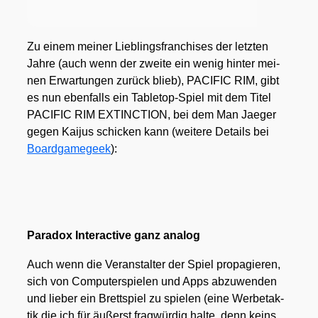
Zu einem mei­ner Lieb­lings­fran­chi­ses der letz­ten
Jah­re (auch wenn der zwei­te ein wenig hin­ter mei­
nen Erwar­tun­gen zurück blieb), PACIFIC RIM, gibt
es nun eben­falls ein Table­top-Spiel mit dem Titel
PACIFIC RIM EXTINCTION, bei dem Man Jae­ger
gegen Kai­jus schi­cken kann (wei­te­re Details bei
Board­ga­me­ge­ek
):
Para­dox Inter­ac­ti­ve ganz ana­log
Auch wenn die Ver­an­stal­ter der Spiel pro­pa­gie­ren,
sich von Com­pu­ter­spie­len und Apps abzu­wen­den
und lie­ber ein Brett­spiel zu spie­len (eine Wer­be­tak­
tik die ich für äußerst frag­wür­dig hal­te, denn keins