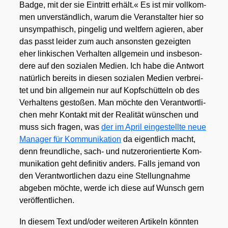
Badge, mit der sie Ein­tritt erhält.« Es ist mir voll­kom­
men unver­ständ­lich, war­um die Ver­an­stal­ter hier so
unsym­pa­thisch, pin­ge­lig und welt­fern agie­ren, aber
das passt lei­der zum auch ansons­ten gezeig­ten
eher lin­ki­schen Ver­hal­ten all­ge­mein und ins­be­son­
de­re auf den sozia­len Medi­en. Ich habe die Ant­wort
natür­lich bereits in die­sen sozia­len Medi­en ver­brei­
tet und bin all­ge­mein nur auf Kopf­schüt­teln ob des
Ver­hal­tens gesto­ßen. Man möch­te den Ver­ant­wort­li­
chen mehr Kon­takt mit der Rea­li­tät wün­schen und
muss sich fra­gen, was
der im April ein­ge­stell­te neue
Mana­ger für Kom­mu­ni­ka­ti­on
da eigent­lich macht,
denn freund­li­che, sach- und nut­zer­ori­en­tier­te Kom­
mu­ni­ka­ti­on geht defi­ni­tiv anders. Falls jemand von
den Ver­ant­wort­li­chen dazu eine Stel­lung­nah­me
abge­ben möch­te, wer­de ich die­se auf Wunsch gern
ver­öf­fent­li­chen.
In die­sem Text und/​oder wei­te­ren Arti­keln könn­ten