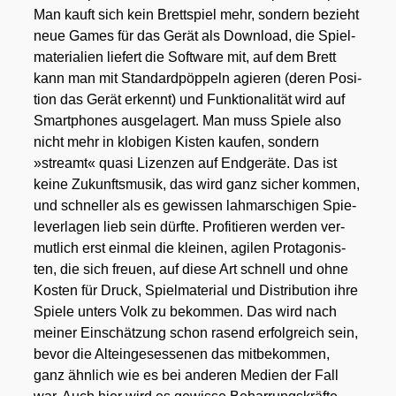
Man kauft sich kein Brett­spiel mehr, son­dern bezieht
neue Games für das Gerät als Down­load, die Spiel­
ma­te­ria­li­en lie­fert die Soft­ware mit, auf dem Brett
kann man mit Stan­dard­pöp­peln agie­ren (deren Posi­
ti­on das Gerät erkennt) und Funk­tio­na­li­tät wird auf
Smart­phones aus­ge­la­gert. Man muss Spie­le also
nicht mehr in klo­bi­gen Kis­ten kau­fen, son­dern
»streamt« qua­si Lizen­zen auf End­ge­rä­te. Das ist
kei­ne Zukunfts­mu­sik, das wird ganz sicher kom­men,
und schnel­ler als es gewis­sen lahm­ar­schi­gen Spie­
le­ver­la­gen lieb sein dürf­te. Pro­fi­tie­ren wer­den ver­
mut­lich erst ein­mal die klei­nen, agi­len Prot­ago­nis­
ten, die sich freu­en, auf die­se Art schnell und ohne
Kos­ten für Druck, Spiel­ma­te­ri­al und Dis­tri­bu­ti­on ihre
Spie­le unters Volk zu bekom­men. Das wird nach
mei­ner Ein­schät­zung schon rasend erfolg­reich sein,
bevor die Alt­ein­ge­ses­se­nen das mit­be­kom­men,
ganz ähn­lich wie es bei ande­ren Medi­en der Fall