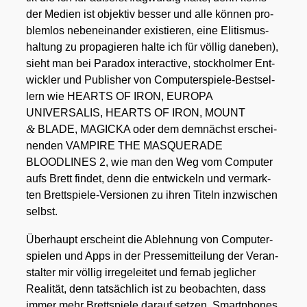
der Medi­en ist objek­tiv bes­ser und alle kön­nen pro­
blem­los neben­ein­an­der exis­tie­ren, eine Eli­tis­mus­
hal­tung zu pro­pa­gie­ren hal­te ich für völ­lig dane­ben),
sieht man bei Para­dox inter­ac­ti­ve, stock­hol­mer Ent­
wick­ler und Publisher von Com­pu­ter­spie­le-Best­sel­
lern wie HEARTS OF IRON, EUROPA
UNIVERSALIS, HEARTS OF IRON, MOUNT
&
BLADE, MAGICKA oder dem dem­nächst erschei­
nen­den VAMPIRE THE MASQUERADE
BLOODLINES 2, wie man den Weg vom Com­pu­ter
aufs Brett fin­det, denn die ent­wi­ckeln und ver­mark­
ten Brett­spie­le-Ver­sio­nen zu ihren Titeln inzwi­schen
selbst.
Über­haupt erscheint die Ableh­nung von Com­pu­ter­
spie­len und Apps in der Pres­se­mit­tei­lung der Ver­an­
stal­ter mir völ­lig irre­ge­lei­tet und fern­ab jeg­li­cher
Rea­li­tät, denn tat­säch­lich ist zu beob­ach­ten, dass
immer mehr Brett­spie­le dar­auf set­zen, Smart­phones