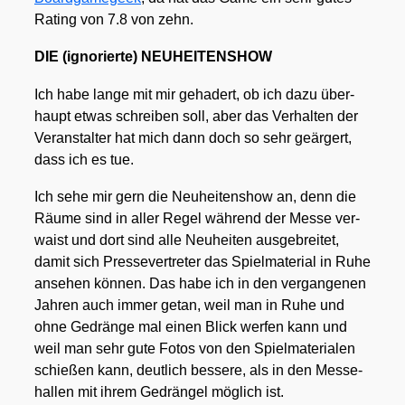
Rating von 7.8 von zehn.
DIE (igno­rier­te) NEUHEITENSHOW
Ich habe lan­ge mit mir geha­dert, ob ich dazu über­
haupt etwas schrei­ben soll, aber das Ver­hal­ten der
Ver­an­stal­ter hat mich dann doch so sehr geär­gert,
dass ich es tue.
Ich sehe mir gern die Neu­hei­ten­show an, denn die
Räu­me sind in aller Regel wäh­rend der Mes­se ver­
waist und dort sind alle Neu­hei­ten aus­ge­brei­tet,
damit sich Pres­se­ver­tre­ter das Spiel­ma­te­ri­al in Ruhe
anse­hen kön­nen. Das habe ich in den ver­gan­ge­nen
Jah­ren auch immer getan, weil man in Ruhe und
ohne Gedrän­ge mal einen Blick wer­fen kann und
weil man sehr gute Fotos von den Spiel­ma­te­ria­len
schie­ßen kann, deut­lich bes­se­re, als in den Mes­se­
hal­len mit ihrem Gedrän­gel mög­lich ist.