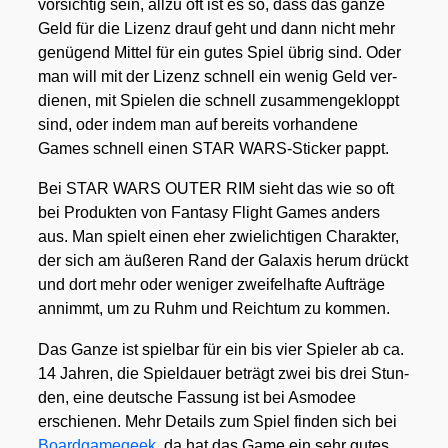
vor­sich­tig sein, all­zu oft ist es so, dass das gan­ze
Geld für die Lizenz drauf geht und dann nicht mehr
genü­gend Mit­tel für ein gutes Spiel übrig sind. Oder
man will mit der Lizenz schnell ein wenig Geld ver­
die­nen, mit Spie­len die schnell zusam­men­ge­kloppt
sind, oder indem man auf bereits vor­han­de­ne
Games schnell einen STAR WARS-Sti­cker pappt.
Bei STAR WARS OUTER RIM sieht das wie so oft
bei Pro­duk­ten von Fan­ta­sy Flight Games anders
aus. Man spielt einen eher zwie­lich­ti­gen Cha­rak­ter,
der sich am äuße­ren Rand der Gala­xis her­um drückt
und dort mehr oder weni­ger zwei­fel­haf­te Auf­trä­ge
annimmt, um zu Ruhm und Reich­tum zu kom­men.
Das Gan­ze ist spiel­bar für ein bis vier Spie­ler ab ca.
14 Jah­ren, die Spiel­dau­er beträgt zwei bis drei Stun­
den, eine deut­sche Fas­sung ist bei Asmo­dee
erschie­nen. Mehr Details zum Spiel fin­den sich bei
Board­ga­me­ge­ek
, da hat das Game ein sehr gutes