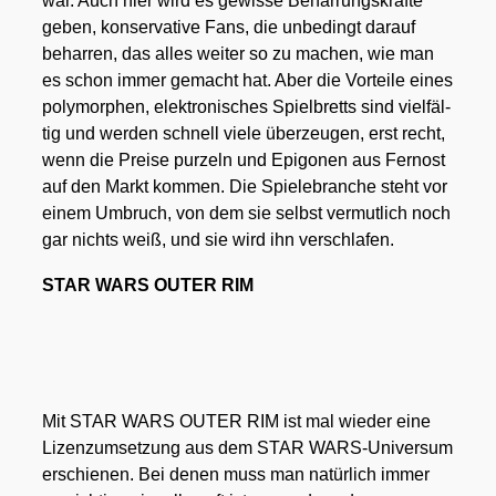
war. Auch hier wird es gewis­se Behar­rungs­kräf­te
geben, kon­ser­va­ti­ve Fans, die unbe­dingt dar­auf
behar­ren, das alles wei­ter so zu machen, wie man
es schon immer gemacht hat. Aber die Vor­tei­le eines
poly­mor­phen, elek­tro­ni­sches Spiel­bretts sind viel­fäl­
tig und wer­den schnell vie­le über­zeu­gen, erst recht,
wenn die Prei­se pur­zeln und Epi­go­nen aus Fern­ost
auf den Markt kom­men. Die Spie­le­bran­che steht vor
einem Umbruch, von dem sie selbst ver­mut­lich noch
gar nichts weiß, und sie wird ihn ver­schla­fen.
STAR WARS OUTER RIM
Mit STAR WARS OUTER RIM ist mal wie­der eine
Lizenz­um­set­zung aus dem STAR WARS-Uni­ver­sum
erschie­nen. Bei denen muss man natür­lich immer