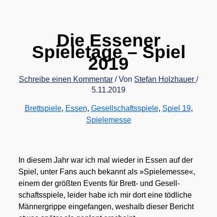
Die Essener
Spieletage – Spiel
2019
Schreibe einen Kommentar
/ Von
Stefan Holzhauer
/
5.11.2019
Brettspiele
,
Essen
,
Gesellschaftsspiele
,
Spiel 19
,
Spielemesse
In die­sem Jahr war ich mal wie­der in Essen auf der
Spiel, unter Fans auch bekannt als »Spie­le­mes­se«,
einem der größ­ten Events für Brett- und Gesell­
schafts­spie­le, lei­der habe ich mir dort eine töd­li­che
Män­ner­grip­pe ein­ge­fan­gen, wes­halb die­ser Bericht