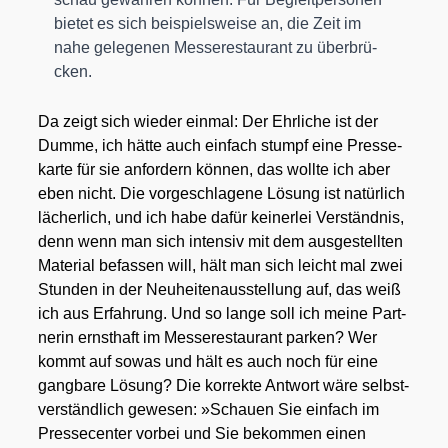
bie­tet es sich bei­spiels­wei­se an, die Zeit im
nahe gele­ge­nen Mes­se­re­stau­rant zu über­brü­
cken.
Da zeigt sich wie­der ein­mal: Der Ehr­li­che ist der
Dum­me, ich hät­te auch ein­fach stumpf eine Pres­se­
kar­te für sie anfor­dern kön­nen, das woll­te ich aber
eben nicht. Die vor­ge­schla­ge­ne Lösung ist natür­lich
lächer­lich, und ich habe dafür kei­ner­lei Ver­ständ­nis,
denn wenn man sich inten­siv mit dem aus­ge­stell­ten
Mate­ri­al befas­sen will, hält man sich leicht mal zwei
Stun­den in der Neu­hei­ten­aus­stel­lung auf, das weiß
ich aus Erfah­rung. Und so lan­ge soll ich mei­ne Part­
ne­rin ernst­haft im Mes­se­re­stau­rant par­ken? Wer
kommt auf sowas und hält es auch noch für eine
gang­ba­re Lösung? Die kor­rek­te Ant­wort wäre selbst­
ver­ständ­lich gewe­sen: »Schau­en Sie ein­fach im
Pres­se­cen­ter vor­bei und Sie bekom­men einen