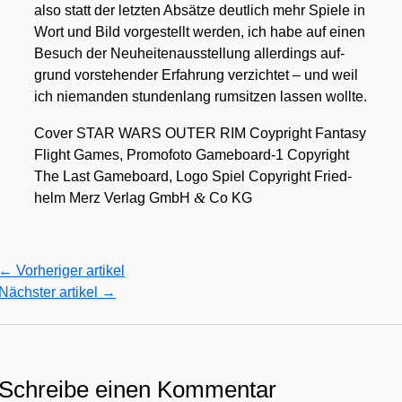
also statt der letz­ten Absät­ze deut­lich mehr Spie­le in
Wort und Bild vor­ge­stellt wer­den, ich habe auf einen
Besuch der Neu­hei­ten­aus­stel­lung aller­dings auf­
grund vor­ste­hen­der Erfah­rung ver­zich­tet – und weil
ich nie­man­den stun­den­lang rum­sit­zen las­sen woll­te.
Cover STAR WARS OUTER RIM Coyp­right Fan­ta­sy
Flight Games, Pro­mo­fo­to Gameboard‑1 Copy­right
The Last Game­board, Logo Spiel Copy­right Fried­
&
helm Merz Ver­lag GmbH
Co KG
←
Vorheriger artikel
Nächster artikel
→
Schreibe einen Kommentar