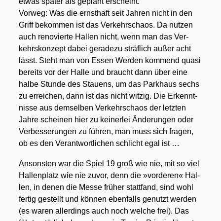
etwas spä­ter als geplant erscheint.
Vor­weg: Was die ernst­haft seit Jah­ren nicht in den
Griff bekom­men ist das Ver­kehrs­chaos. Da nut­zen
auch reno­vier­te Hal­len nicht, wenn man das Ver­
kehrs­kon­zept dabei gera­de­zu sträf­lich außer acht
lässt. Steht man von Essen Wer­den kom­mend qua­si
bereits vor der Hal­le und braucht dann über eine
hal­be Stun­de des Stau­ens, um das Park­haus sechs
zu errei­chen, dann ist das nicht wit­zig. Die Erkennt­
nis­se aus dem­sel­ben Ver­kehrs­chaos der letz­ten
Jah­re schei­nen hier zu kei­ner­lei Ände­run­gen oder
Ver­bes­se­run­gen zu füh­ren, man muss sich fra­gen,
ob es den Ver­ant­wort­li­chen schlicht egal ist …
Ansons­ten war die Spiel 19 groß wie nie, mit so viel
Hal­len­platz wie nie zuvor, denn die »vor­de­ren« Hal­
len, in denen die Mes­se frü­her statt­fand, sind wohl
fer­tig gestellt und kön­nen eben­falls genutzt wer­den
(es waren aller­dings auch noch wel­che frei). Das