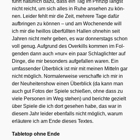
führt natür­lich dazu, dass ein Tag im Prin­zip längst
nicht reicht, um sich alles in Ruhe anse­hen zu kön­
nen. Lei­der fehlt mir die Zeit, meh­re­re Tage dafür
auf­brin­gen zu kön­nen – und am Wochen­en­de will
ich mir die heil­los über­füll­ten Hal­len ohne­hin seit
Jah­ren nicht mehr geben, es war don­ners­tags schon
voll genug. Auf­grund des Over­kills kom­men im Fol­
gen­den dann auch »nur« ein paar Schlag­lich­ter auf
Din­ge, die mir beson­ders auf­ge­fal­len waren. Ein
umfas­sen­der Über­blick ist mir mit mei­nen Mit­teln gar
nicht mög­lich. Nor­ma­ler­wei­se ver­schaf­fe ich mir in
der Neu­hei­ten­show einen Über­blick (da kann man
auch gut Fotos der Spie­le schie­ßen, ohne dass zu
vie­le Per­so­nen im Weg ste­hen) und berich­te gezielt
über Spie­le die ich dort gese­hen habe, das war in
die­sem Jahr lei­der eben­falls nicht mög­lich, war­um
erläu­te­re ich am Ende die­ses Tex­tes.
Table­top ohne Ende