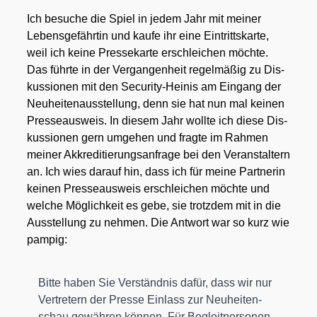
Ich besu­che die Spiel in jedem Jahr mit mei­ner
Lebens­ge­fähr­tin und kau­fe ihr eine Ein­tritts­kar­te,
weil ich kei­ne Pres­se­kar­te erschlei­chen möch­te.
Das führ­te in der Ver­gan­gen­heit regel­mä­ßig zu Dis­
kus­sio­nen mit den Secu­ri­ty-Hei­nis am Ein­gang der
Neu­hei­ten­aus­stel­lung, denn sie hat nun mal kei­nen
Pres­se­aus­weis. In die­sem Jahr woll­te ich die­se Dis­
kus­sio­nen gern umge­hen und frag­te im Rah­men
mei­ner Akkre­di­tie­rungs­an­fra­ge bei den Ver­an­stal­tern
an. Ich wies dar­auf hin, dass ich für mei­ne Part­ne­rin
kei­nen Pres­se­aus­weis erschlei­chen möch­te und
wel­che Mög­lich­keit es gebe, sie trotz­dem mit in die
Aus­stel­lung zu neh­men. Die Ant­wort war so kurz wie
pam­pig:
Bit­te haben Sie Ver­ständ­nis dafür, dass wir nur
Ver­tre­tern der Pres­se Ein­lass zur Neu­hei­ten­
schau gewäh­ren kön­nen. Für Begleit­per­so­nen