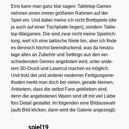
Eins kann man ganz klar sagen: Table­top-Games
neh­men einen immer grö­ße­ren Rah­men auf der
Spiel ein. Und dabei mei­ne ich nicht Brett­spie­le (die
ja auch auf einer Tisch­plat­te lie­gen), son­dern Table­
top-War­games. Die sind zwar nicht mei­ne Spiel­rich­
tung, weil ich eine tak­ti­sche Nie­te bin, aber ich fin­de
es den­noch höchst beein­dru­ckend, was da heut­zu­
ta­ge alles an Zube­hör und Set­tings aus den ver­
schie­dens­ten Gen­res ange­bo­ten wird, unter ande­
rem 3D-Druck und Laser­cut machen es mög­lich.
Und trotz der und ande­rer moder­ner Fer­ti­gungs­me­
tho­den merkt man doch bei vie­len, gera­de klei­nen,
Anbie­tern, dass die selbst Fans geblie­ben sind,
denn die ange­bo­te­nen Waren sind oft mit viel Lie­be
fürs Detail gestal­tet. Im fol­gen­den eine Bild­aus­wahl
(aufs Bild kli­cken, dann wird die Gale­rie ange­zeigt):
spiel19