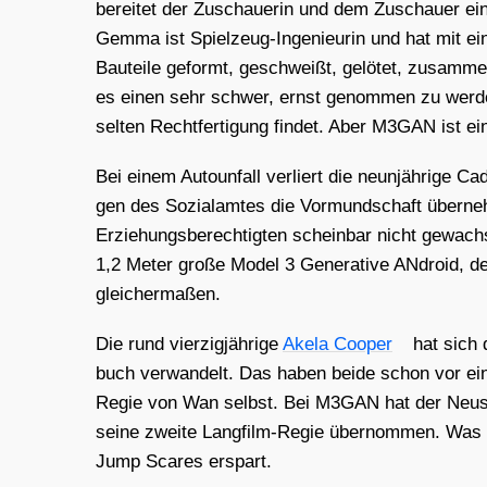
berei­tet der Zuschaue­rin und dem Zuschau­er ein­
Gem­ma ist Spiel­zeug-Inge­nieu­rin und hat mit e
Bau­tei­le geformt, geschweißt, gelö­tet, zusam­men
es einen sehr schwer, ernst genom­men zu wer­den. 
sel­ten Recht­fer­ti­gung fin­det. Aber M3GAN ist ein
Bei einem Auto­un­fall ver­liert die neun­jäh­ri­ge Ca
gen des Sozi­al­am­tes die Vor­mund­schaft über­
Erzie­hungs­be­rech­tig­ten schein­bar nicht gewach­s
1,2 Meter gro­ße Model 3 Gene­ra­ti­ve ANdroid, 
glei­cher­ma­ßen.
Die rund vier­zig­jäh­ri­ge
Ake­la Coo­per
hat sich 
buch ver­wan­delt. Das haben bei­de schon vor ein
Regie von Wan selbst. Bei M3GAN hat der Neu­s
sei­ne zwei­te Lang­film-Regie über­nom­men. Was 
Jump Sca­res erspart.