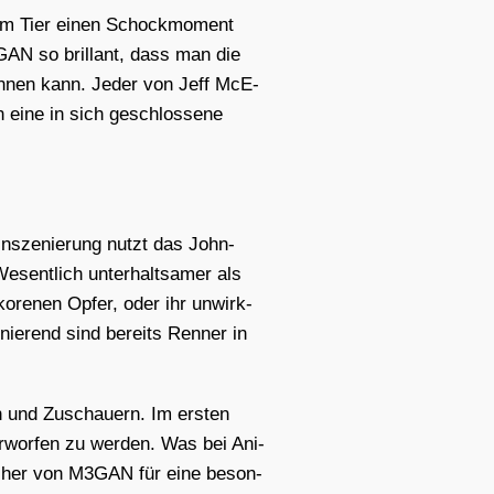
em Tier einen Schock­mo­ment
3GAN so bril­lant, dass man die
 nen­nen kann. Jeder von Jeff McE­
in eine in sich geschlos­se­ne
 Insze­nie­rung nutzt das John­
sent­lich unter­halt­sa­mer als
­ko­re­nen Opfer, oder ihr unwirk­
nie­rend sind bereits Ren­ner in
en und Zuschau­ern. Im ers­ten
­wor­fen zu wer­den. Was bei Ani­
e Macher von M3GAN für eine beson­