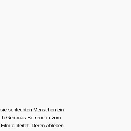
em sie schlech­ten Men­schen ein
 auch Gem­mas Betreue­rin vom
Film ein­lei­tet. Deren Able­ben