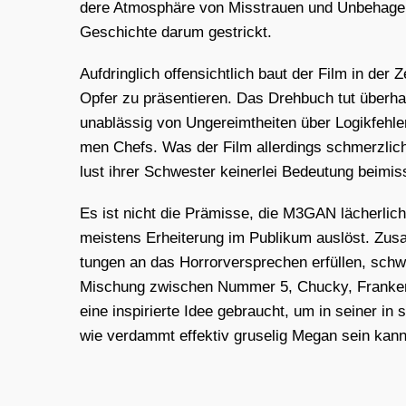
de­re Atmo­sphä­re von Miss­trau­en und Unbe­ha­gen.
Geschich­te dar­um gestrickt.
Auf­dring­lich offen­sicht­lich baut der Film in der
Opfer zu prä­sen­tie­ren. Das Dreh­buch tut über­hau
unab­läs­sig von Unge­reimt­hei­ten über Logik­feh­
men Chefs. Was der Film aller­dings schmerz­lich v
lust ihrer Schwes­ter kei­ner­lei Bedeu­tung bei­mi
Es ist nicht die Prä­mis­se, die M3GAN lächer­lich
meis­tens Erhei­te­rung im Publi­kum aus­löst. Zusa
tun­gen an das Hor­ror­ver­spre­chen erfül­len, sc
Mischung zwi­schen Num­mer 5, Chu­cky, Fran­ken­
eine inspi­rier­te Idee gebraucht, um in sei­ner i
wie ver­dammt effek­tiv gru­se­lig Megan sein kann