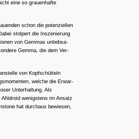
icht eine so grau­en­haf­te
au­en­den schon die poten­zi­el­len
abei stol­pert die Insze­nie­rung
k­tio­nen von Gem­mas unlieb­sa­
e­son­de­re Gem­ma, die dem Ver­
nstel­le von Kopf­schüt­teln
ngs­mo­men­ten, wel­che die Erwar­
­ser Unter­hal­tung. Als
ve ANdroid wenigs­tens im Ansatz
hn­stone hat durch­aus bewie­sen,