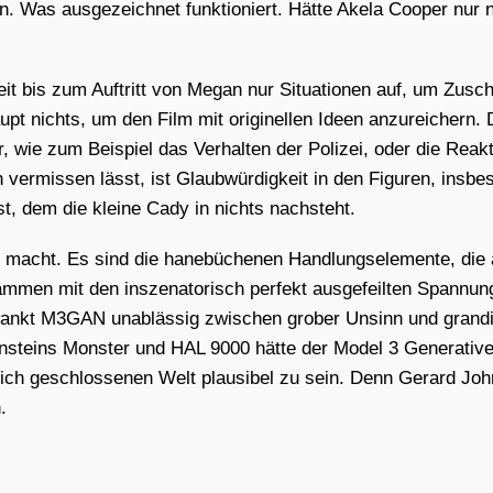
 Was aus­ge­zeich­net funk­tio­niert. Hät­te Ake­la Coo­per nur n
 Zeit bis zum Auf­tritt von Megan nur Situa­tio­nen auf, um Zusch
pt nichts, um den Film mit ori­gi­nel­len Ideen anzu­rei­chern. D
ler, wie zum Bei­spiel das Ver­hal­ten der Poli­zei, oder die Rea
er­mis­sen lässt, ist Glaub­wür­dig­keit in den Figu­ren, ins­b
sst, dem die klei­ne Cady in nichts nach­steht.
 macht. Es sind die hane­bü­che­nen Hand­lungs­ele­men­te, die a
m­men mit den insze­na­to­risch per­fekt aus­ge­feil­ten Span­nu
hwankt M3GAN unab­läs­sig zwi­schen gro­ber Unsinn und gran­dio
steins Mons­ter und HAL 9000 hät­te der Model 3 Gene­ra­ti­
n sich geschlos­se­nen Welt plau­si­bel zu sein. Denn Gerard Jo
.