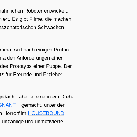
n­li­chen Robo­ter ent­wi­ckelt,
­miert. Es gibt Fil­me, die machen
nsze­na­to­ri­schen Schwä­chen
Gem­ma, soll nach eini­gen Prü­fun­
a den Anfor­de­run­gen einer
g des Pro­to­typs einer Pup­pe. Der
z für Freun­de und Erzie­her
e­dacht, aber allei­ne in ein Dreh­
GNANT
gemacht, unter der
 Hor­ror­film
HOUSEBOUND
zäh­li­ge und unmo­ti­vier­te