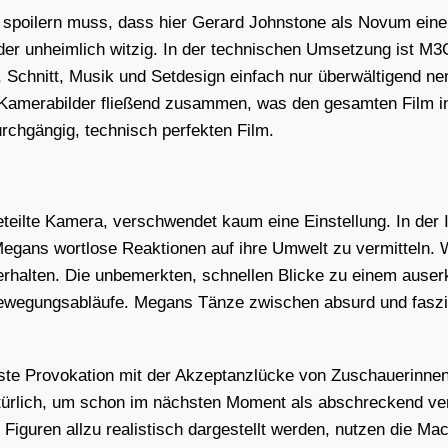
s spoi­lern muss, dass hier Gerard John­stone als Novum ein
der unheim­lich wit­zig. In der tech­ni­schen Umset­zung ist M
n, Schnitt, Musik und Set­de­sign ein­fach nur über­wäl­ti­gend
ten Kame­ra­bil­der flie­ßend zusam­men, was den gesam­ten Film 
h­gän­gig, tech­nisch per­fek­ten Film.
teil­te Kame­ra, ver­schwen­det kaum eine Ein­stel­lung. In der
ans wort­lo­se Reak­tio­nen auf ihre Umwelt zu ver­mit­teln. We
er­hal­ten. Die unbe­merk­ten, schnel­len Bli­cke zu einem aus­er
we­gungs­ab­läu­fe. Megans Tän­ze zwi­schen absurd und fas­zi­
te Pro­vo­ka­ti­on mit der Akzep­tanz­lü­cke von Zuschaue­rin­n
atür­lich, um schon im nächs­ten Moment als abschre­ckend ver
 Figu­ren all­zu rea­lis­tisch dar­ge­stellt wer­den, nut­zen di