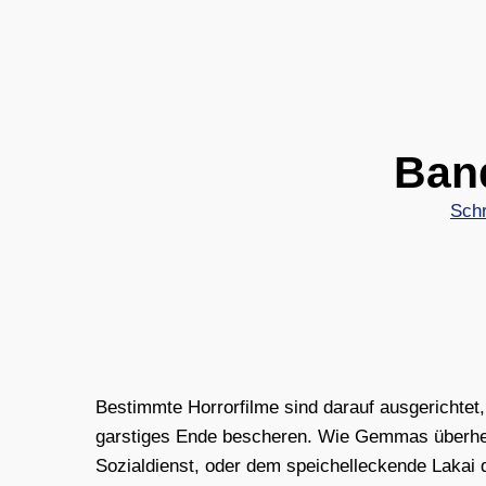
Ban
Sch
Bestimm­te Hor­ror­fil­me sind dar­auf aus­ge­rich­t
gars­ti­ges Ende besche­ren. Wie Gem­mas über­he
Sozi­al­dienst, oder dem spei­chel­le­cken­de Lakai