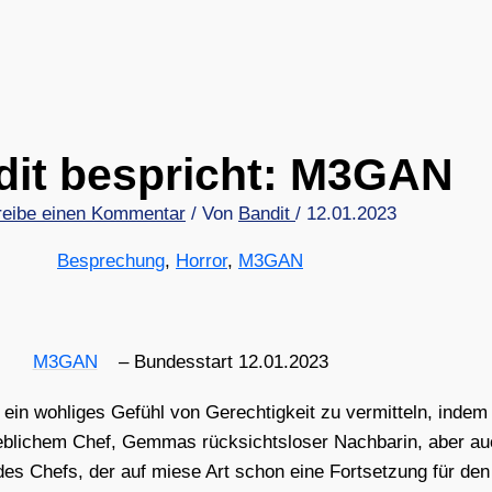
dit bespricht: M3GAN
reibe einen Kommentar
/ Von
Bandit
/
12.01.2023
Besprechung
,
Horror
,
M3GAN
M3GAN
– Bun­des­start 12.01.2023
et, ein woh­li­ges Gefühl von Gerech­tig­keit zu ver­mit­teln, ind
b­li­chem Chef, Gem­mas rück­sichts­lo­ser Nach­ba­rin, aber
 des Chefs, der auf mie­se Art schon eine Fort­set­zung für den 