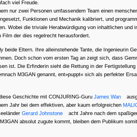
fach viel Freu­de.
inem nur zwei Per­so­nen umfas­sen­dem Team einen men­schen­äh
­ge­setzt, Funk­tio­nen und Mecha­nik kali­briert, und pro­gram
Wobei die tri­via­le Her­ab­wür­di­gung von inhalt­li­chen und i
 Film der dies regel­recht her­aus­for­dert.
dy bei­de Eltern. Ihre allein­ste­hen­de Tan­te, die Inge­nieu­rin 
neh­men. Doch schon vom ers­ten Tag an zeigt sich, dass Gem­m
en ist. Die Erfin­de­rin sieht die Ret­tung in der Fer­tig­stel­lun
dem­nach M3GAN genannt, ent»puppt« sich als per­fek­ter Ersat
die­se Geschich­te mit CON­JU­RING-Guru
James Wan
aus­g
em Jahr bei dem effek­ti­ven, aber kaum erfolg­rei­chen
MALI
ee­län­der
Gerard John­stone
acht Jah­re nach dem spa­ßi­gen
M3GAN abso­lut zugu­te kommt, blei­ben dem Publi­kum somit un