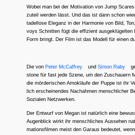
Wobei man bei der Moti­va­ti­on von Jump Sca­re
zuteil wer­den lässt. Und das ist dann schon wie­
tadel­lo­se Ele­ganz in der Har­mo­nie von Bild, To
voys Schnit­ten fügt die effi­zi­ent aus­ge­klü­gel­
Form bringt. Der Film ist das Modell für einen durc
Die von
Peter McCaf­frey
und
Simon Raby
ge
stone für fast jede Sze­ne, um den Zuschau­ern Meg
die mör­de­ri­schen Amok­läu­fe der Pup­pe ist ihr V
lich erschei­nen­des Nach­ah­men mensch­li­cher Be
Sozia­len Netz­wer­ken.
Der Ent­wurf von Megan ist natür­lich eine bewuss­
Augen­blick wirkt ihr mensch­li­ches Aus­se­hen n
ma­ti­ons­fil­men meist den Gar­aus bedeu­tet, wenn