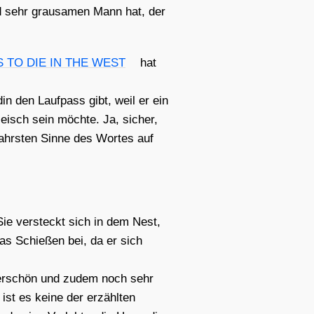
und sehr grau­sa­men Mann hat, der
S TO DIE IN THE WEST
hat
n den Lauf­pass gibt, weil er ein
leisch sein möch­te. Ja, sicher,
ahrs­ten Sin­ne des Wor­tes auf
Sie ver­steckt sich in dem Nest,
das Schie­ßen bei, da er sich
n­der­schön und zudem noch sehr
ist es kei­ne der erzähl­ten