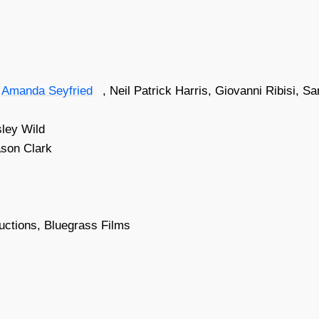
,
Aman­da Sey­fried
, Neil Patrick Har­ris, Gio­van­ni Ribi­si, 
s­ley Wild
Jason Clark
uc­tions, Blue­grass Films