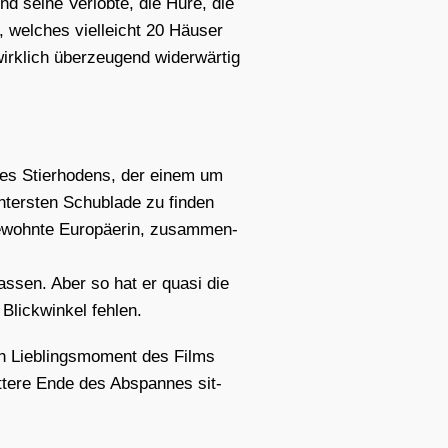
d sei­ne Ver­lob­te, die Hure, die
wel­ches viel­leicht 20 Häu­ser
irk­lich über­zeu­gend wider­wär­tig
nes Stier­ho­dens, der einem um
rs­ten Schub­la­de zu fin­den
ewohn­te Euro­päe­rin, zusam­men­
­sen. Aber so hat er qua­si die
lick­win­kel feh­len.
 Lieb­lings­mo­ment des Films
it­te­re Ende des Abspan­nes sit­