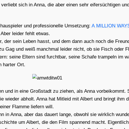
Er ver­liebt sich in Anna, die aber einen sehr eifer­süch­ti­gen 
hau­spie­ler und pro­fes­sio­nel­le Umset­zung:
A MILLION WAY
Aber lei­der fehlt etwas.
er, der sein Leben hasst, und dem dann auch noch die Freun­di
ag zu Gag und weiß manch­mal lei­der nicht, ob sie Fisch oder F
rn: sei­ne Eltern sind furcht­bar, sei­ne Scha­fe tram­peln im w
 har­ter Ort.
n und in eine Groß­stadt zu zie­hen, als Anna vor­bei­kommt. 
sie wie­der abholt. Anna hat Mit­leid mit Albert und bringt ihm 
­ner Flam­me lie­fern will.
wann in Anna, aber das dau­ert lan­ge, obwohl sie wirk­lich wu
schich­te um Albert, die den Film span­nend macht. Eigent­lich 