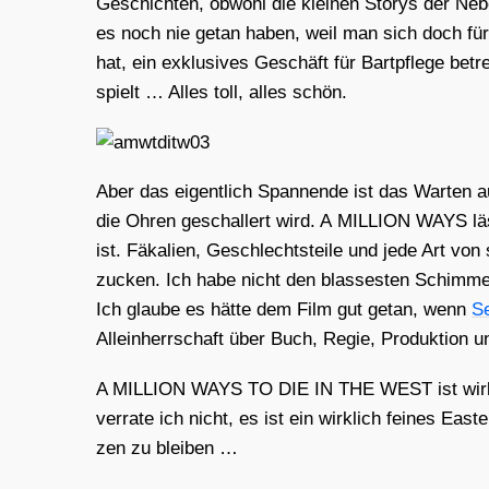
Geschich­ten, obwohl die klei­nen Sto­rys der Neben­
es noch nie getan haben, weil man sich doch für d
hat, ein exklu­si­ves Geschäft für Bart­pfle­ge b
spielt … Alles toll, alles schön.
Aber das eigent­lich Span­nen­de ist das War­ten 
die Ohren geschal­lert wird. A MILLION WAYS läss
ist. Fäka­li­en, Geschlechts­tei­le und jede Art 
zucken. Ich habe nicht den blas­ses­ten Schim­me
Ich glau­be es hät­te dem Film gut getan, wenn
Se
Allein­herr­schaft über Buch, Regie, Pro­duk­ti­on 
A MILLION WAYS TO DIE IN THE WEST ist wirk­lich 
ver­ra­te ich nicht, es ist ein wirk­lich fei­nes Ea
zen zu blei­ben …