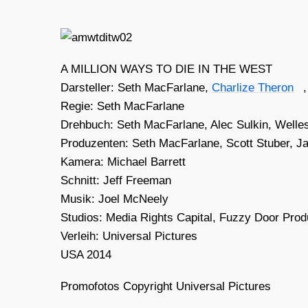
A MILLION WAYS TO DIE IN THE WEST
Dar­stel­ler: Seth Mac­Far­la­ne,
Char­li­ze The­ron
Regie: Seth Mac­Far­la­ne
Dreh­buch: Seth Mac­Far­la­ne, Alec Sul­kin, Wel­le
Pro­du­zen­ten: Seth Mac­Far­la­ne, Scott Stu­ber, 
Kame­ra: Micha­el Bar­rett
Schnitt: Jeff Free­man
Musik: Joel McNee­ly
Stu­di­os: Media Rights Capi­tal, Fuz­zy Door Pro­d
Ver­leih: Uni­ver­sal Pic­tures
USA 2014
Pro­mo­fo­tos Copy­right Uni­ver­sal Pic­tures