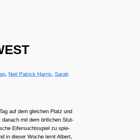
 WEST
on
,
Neil Patrick Harris
,
Sarah
n Tag auf dem glei­chen Platz und
rz danach mit dem ört­li­chen Stut­
sche Eifer­suchts­spiel zu spie­
nd in die­ser Woche lernt Albert,