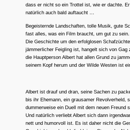
dass er nicht so ein Trot­tel ist, wie er dach­te. 
natür­lich auch bald auf­taucht …
Begeis­tern­de Land­schaf­ten, tol­le Musik, gute Sc
fast alles, was ein Film braucht, um gut zu sein. 
Die Geschich­te um den erfolg­lo­sen Schaf­züch­t
jäm­mer­li­cher Feig­ling ist, han­gelt sich von G
die Haupt­per­son Albert hat allen Grund zu jam­me
sei­nem Kopf her­um und der Wil­de Wes­ten ist ein
Albert ist drauf und dran, sei­ne Sachen zu packe
bis ihr Ehe­mann, ein grau­sa­mer Revol­ver­held, 
dum­mer­wei­se ein Duell mit dem neu­en Freund sei
Und natür­lich ver­liebt Albert sich dann irgend­
nett und humor­voll ist. Es ist daher nicht die Ge