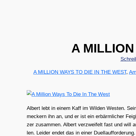
A MILLION
Schrei
A MILLION WAYS TO DIE IN THE WEST
,
Am
Albert lebt in einem Kaff im Wil­den Wes­ten. Sei
meckern ihn an, und er ist ein erbärm­li­cher Feig­l
zer zusam­men. Albert ver­zwei­felt fast und will a
len. Lei­der endet das in einer Duell­auf­for­de­ru