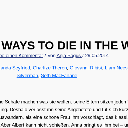
 WAYS TO DIE IN THE
be einen Kommentar
/ Von
Anja Bagus
/
29.05.2014
anda Seyfried
,
Charlize Theron
,
Giovanni Ribisi
,
Liam Nees
Silverman
,
Seth MacFarlane
­ne Scha­fe machen was sie wol­len, sei­ne Eltern sit­zen jede
ing. Des­halb ver­lässt ihn sei­ne Ange­be­te­te und tut sich ku
us­wan­dern, als eine schö­ne Frau ihm vor­schlägt, das klas­si­
ng. Aber Albert kann nicht schie­ßen. Anna bringt es ihm bei – u