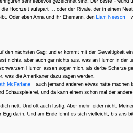
fi­gu­ren sehr lie­be­voll gezeich­net sind. Der bes­te Freund un
ie Hoch­zeit auf­spart … oder der Riva­le, der in einem Nest, 
etreibt. Oder eben Anna und ihr Ehe­mann, den
Liam Nee­son
w
auf den nächs­ten Gag: und er kommt mit der Gewal­tig­keit ei
t nichts, aber auch gar nichts aus, was an Humor in der unte
von schwar­zem Humor las­sen sogar mich, als der­be Scher­ze g
r, was die Ame­ri­ka­ner dazu sagen wer­den.
th McFar­la­ne
auch jemand ande­ren etwas hät­te machen las
und Schau­spie­le­rei, und da kann einem schon mal der ande­re B
nett. Und oft auch lus­tig. Aber mehr lei­der nicht. Mei­nen
s­ter Egg dar­in. Und am Ende lohnt es sich viel­leicht, bis ans b