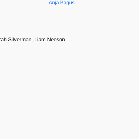
Anja Bagus
Sarah Sil­ver­man, Liam Nee­son