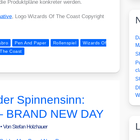
ie Pro­dukt­plä­ne kon­kre­ter wer­den.
­ti­ve
, Logo Wizards Of The Coast Copy­right
N
D
sbro
Pen And Paper
Rollenspiel
Wizards Of
M
The Coast
S
P
c
S
D
W
 der Spinnensinn:
– BRAND NEW DAY
6
• Von
Stefan Holzhauer