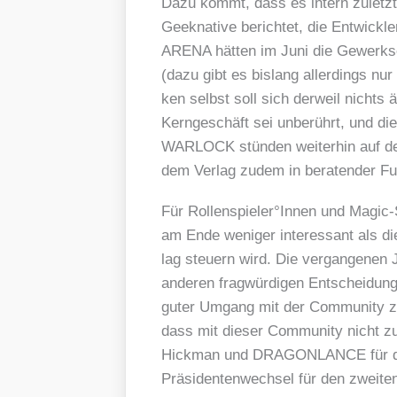
Dazu kommt, dass es intern zuletzt a
Geekna­ti­ve berich­tet, die Entw
ARENA hät­ten im Juni die Gewerk­s
(dazu gibt es bis­lang aller­dings nur
ken selbst soll sich der­weil nichts 
Kern­ge­schäft sei unbe­rührt, und d
WARLOCK stün­den wei­ter­hin auf d
dem Ver­lag zudem in bera­ten­der Funk
Für Rollenspieler°Innen und Magic-Spi
am Ende weni­ger inter­es­sant als di
lag steu­ern wird. Die ver­gan­ge­ne
ande­ren frag­wür­di­gen Ent­schei­dun
guter Umgang mit der Com­mu­ni­ty zwe
dass mit die­ser Com­mu­ni­ty nicht 
Hick­man und DRAGONLANCE für den e
Prä­si­den­ten­wech­sel für den zwei­t