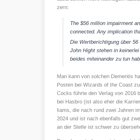
zern:
The $56 mil­li­on impair­ment a
con­nec­ted. Any impli­ca­ti­on th
Die Wert­be­rich­ti­gung über 56
John Hight ste­hen in kei­ner­
bei­des mit­ein­an­der zu tun hab
Man kann von sol­chen Demen­tis hal­t
Pos­ten bei Wizards of the Coast zule
Cocks führ­te den Ver­lag von 2016 b
bei Has­bro (ist also eher die Kar­rie­re
liams, die nach rund zwei Jah­ren i
2024 und ist nach eben­falls gut zwei
an der Stel­le ist schwer zu über­se­h