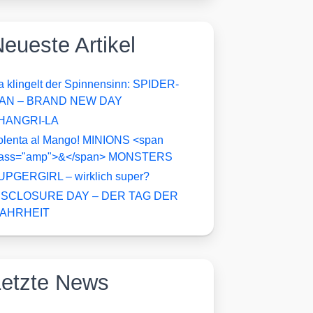
eueste Artikel
a klingelt der Spinnensinn: SPIDER-
AN – BRAND NEW DAY
HANGRI-LA
olenta al Mango! MINIONS <span
lass="amp">&</span> MONSTERS
UPGERGIRL – wirklich super?
ISCLOSURE DAY – DER TAG DER
AHRHEIT
Letzte News