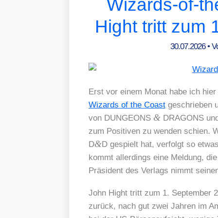
Wizards-of-t
Hight tritt zum
30.07.2026
• 
Erst vor einem Monat habe ich hier
Wizards of the Coast
geschrie­ben u
&
von DUNGEONS
DRAGONS und M
zum Posi­ti­ven zu wen­den schien. 
&
D
D gespielt hat, ver­folgt so etwa
kommt aller­dings eine Mel­dung, die 
Prä­si­dent des Ver­lags nimmt sei­ne
John Hight tritt zum 1. Sep­tem­ber 
zurück, nach gut zwei Jah­ren im A