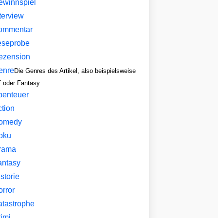
ewinnspiel
terview
ommentar
eseprobe
ezension
enre
Die Genres des Artikel, also beispielsweise
 oder Fantasy
benteuer
ction
omedy
oku
rama
antasy
storie
orror
atastrophe
imi