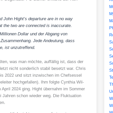
M
M
nd John Hight’s depar­tu­re are in no way
M
at the two are con­nec­ted is inac­cu­ra­te.
P
 Mil­lio­nen Dol­lar und der Abgang von
R
lei Zusam­men­hang. Jede Andeu­tung, dass
S
e, ist unzu­tref­fend.
Sc
Se
en, was man möch­te, auf­fäl­lig ist, dass der
So
tzt nicht son­der­lich sta­bil besetzt war. Chris
S
is 2022 und sitzt inzwi­schen im Chef­ses­sel
T
­lei­ter hoch­ge­fal­len). Ihm folg­te Cyn­thia Wil­
Th
m April 2024 ging. Hight über­nahm im Som­mer
U
 Jah­ren schon wie­der weg. Die Fluk­tua­ti­on
W
en.
W
W