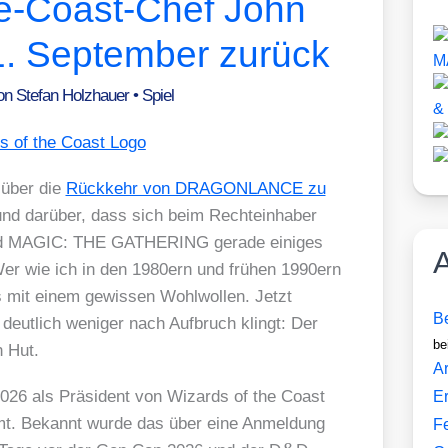
he-Coast-Chef John
 1. September zurück
Von
Stefan Holzhauer
•
Spiel
 über die
Rück­kehr von DRAGONLANCE zu
nd dar­über, dass sich beim Rech­te­inha­ber
AGIC: THE GATHERING gera­de eini­ges
A
Wer wie ich in den 1980ern und frü­hen 1990ern
s mit einem gewis­sen Wohl­wol­len. Jetzt
Be
deut­lich weni­ger nach Auf­bruch klingt: Der
be
n Hut.
Ar
2026 als Prä­si­dent von Wizards of the Coast
E
mt. Bekannt wur­de das über eine Anmel­dung
F