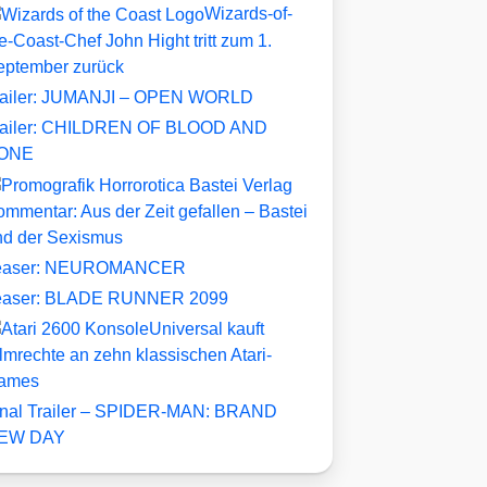
Wizards-of-
e-Coast-Chef John Hight tritt zum 1.
eptember zurück
railer: JUMANJI – OPEN WORLD
railer: CHILDREN OF BLOOD AND
ONE
mmentar: Aus der Zeit gefallen – Bastei
nd der Sexismus
easer: NEUROMANCER
easer: BLADE RUNNER 2099
Universal kauft
lmrechte an zehn klassischen Atari-
ames
inal Trailer – SPIDER-MAN: BRAND
EW DAY