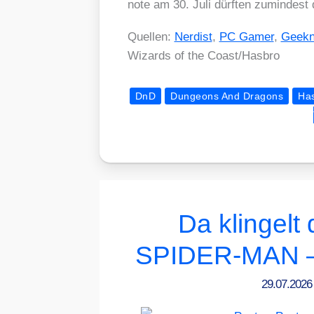
note am 30. Juli dürf­ten zumin­dest d
Quel­len:
Ner­dist
,
PC Gamer
,
Geekna
Wizards of the Coast/​Hasbro
DnD
Dungeons And Dragons
Ha
Da klingelt
SPIDER-MAN 
29.07.202