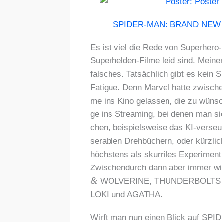
SPIDER-MAN: BRAND NEW
Es ist viel die Rede von Super­he­ro-
Super­hel­den-Fil­me leid sind. Mei­n
fal­sches. Tat­säch­lich gibt es kein 
Fati­gue. Denn Mar­vel hat­te zwi­sch
me ins Kino gelas­sen, die zu wün­sch
ge ins Strea­ming, bei denen man sic
chen, bei­spiels­wei­se das KI-ver­
se­ra­blen Dreh­bü­chern, oder kürz
höchs­tens als skur­ri­les Expe­ri­men
Zwi­schen­durch dann aber immer w
&
WOLVERINE, THUNDERBOLTS ode
LOKI und AGATHA.
Wirft man nun einen Blick auf 