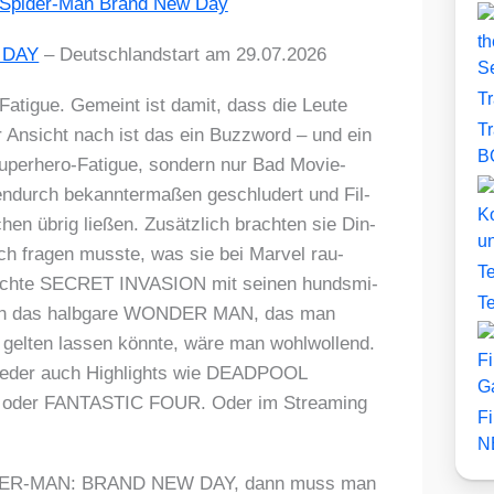
th
 DAY
– Deutsch­land­start am 29.07.2026
S
T
Fati­gue. Gemeint ist damit, dass die Leu­te
T
er Ansicht nach ist das ein Buz­zword – und ein
B
Super­he­ro-Fati­gue, son­dern nur Bad Movie-
en­durch bekann­ter­ma­ßen geschlu­dert und Fil­
Ko
en übrig lie­ßen. Zusätz­lich brach­ten sie Din­
u
h fra­gen muss­te, was sie bei Mar­vel rau­
T
seuch­te SECRET INVASION mit sei­nen hunds­mi­
T
­lich das halb­ga­re WONDER MAN, das man
t gel­ten las­sen könn­te, wäre man wohl­wol­lend.
Fi
ie­der auch High­lights wie DEADPOOL
G
r FANTASTIC FOUR. Oder im Strea­ming
F
N
SPIDER-MAN: BRAND NEW DAY, dann muss man