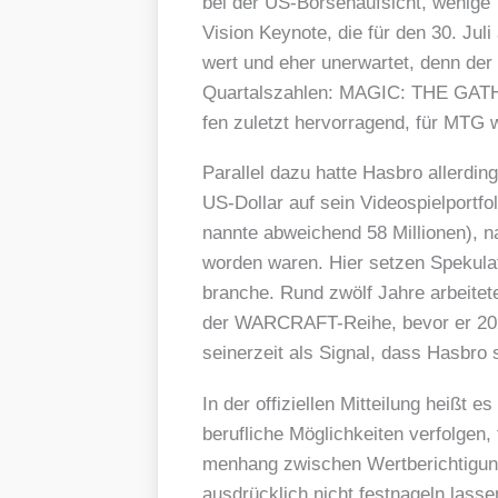
bei der US-Bör­sen­auf­sicht, weni­
Visi­on Key­note, die für den 30. Juli
wert und eher uner­war­tet, denn der R
Quar­tals­zah­len: MAGIC: THE
fen zuletzt her­vor­ra­gend, für MTG 
Par­al­lel dazu hat­te Has­bro aller­din
US-Dol­lar auf sein Video­spiel­port­f
nann­te abwei­chend 58 Mil­lio­nen), n
wor­den waren. Hier set­zen Spe­ku­la
bran­che. Rund zwölf Jah­re arbei­te­t
der WAR­CRAFT-Rei­he, bevor er 2024
sei­ner­zeit als Signal, dass Has­bro st
In der offi­zi­el­len Mit­tei­lung heißt 
beruf­li­che Mög­lich­kei­ten ver­fol­ge
men­hang zwi­schen Wert­be­rich­ti­gu
aus­drück­lich nicht fest­na­geln las