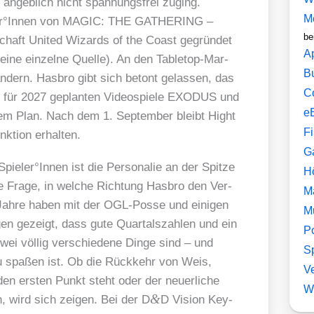
ngeb­lich nicht span­nungs­frei zuging.
M
ickler°Innen von MAGIC: THE GATHERING –
be
chaft United Wizards of the Coast gegrün­det
A
 eine ein­zel­ne Quel­le). An den Table­top-Mar­
B
ändern. Has­bro gibt sich betont gelas­sen, das
C
ie für 2027 geplan­ten Video­spie­le EXODUS und
e
em Plan. Nach dem 1. Sep­tem­ber bleibt Hight
F
­ti­on erhal­ten.
G
eler°Innen ist die Per­so­na­lie an der Spit­ze
H
e Fra­ge, in wel­che Rich­tung Has­bro den Ver­
M
n Jah­re haben mit der OGL-Pos­se und eini­gen
M
­gen gezeigt, dass gute Quar­tals­zah­len und ein
P
i völ­lig ver­schie­de­ne Din­ge sind – und
Sp
zu spa­ßen ist. Ob die Rück­kehr von Weis,
V
rs­ten Punkt steht oder der neu­er­li­che
W
&
en, wird sich zei­gen. Bei der D
D Visi­on Key­