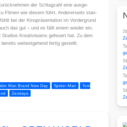
e Zurück­neh­men der Schlag­zahl eine aus­ge­
 Fil­men wie die­sem führt. Ande­rer­seits stan­
lt bei der Kino­prä­sen­ta­ti­on im Vor­der­grund
 auch das gut – und es fällt einem wie­der ein,
S
 Stu­di­os Krea­tiv­teams gefeu­ert hat. Zu dem
Ze
bereits wei­test­ge­hend fer­tig gestellt.
T
ge
S
Ze
T
ge
ider Man Brand New Day
Spider-Man
Tom
S
and
Zendaya
Ze