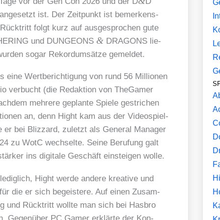
&
ge Tage vor der Gen Con 2026 und der D
D
G
 ange­setzt ist. Der Zeit­punkt ist bemer­kens­
In
ück­tritt folgt kurz auf aus­ge­spro­chen gute
K
&
 GATHERING und DUNGEONS
DRAGONS lie­
L
wur­den sogar Rekord­um­sät­ze gemel­det.
R
G
gs eine Wert­be­rich­ti­gung von rund 56 Mil­lio­nen
SF
o­lio ver­bucht (die Redak­ti­on von The­Gamer
A
ach­dem meh­re­re geplan­te Spie­le gestri­chen
A
­tio­nen an, denn Hight kam aus der Video­spiel­
C
e er bei Bliz­zard, zuletzt als Gene­ral Mana­ger
D
 zu WotC wech­sel­te. Sei­ne Beru­fung galt
D
är­ker ins digi­ta­le Geschäft ein­stei­gen wol­le.
F
Hi
es ledig­lich, Hight wer­de ande­re krea­ti­ve und
n, für die er sich begeis­te­re. Auf einen Zusam­
H
ng und Rück­tritt woll­te man sich bei Has­bro
K
­sen. Gegen­über PC Gamer erklär­te der Kon­
Kr