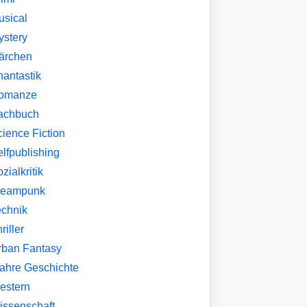
usical
ystery
ärchen
hantastik
omanze
achbuch
ience Fiction
lfpublishing
zialkritik
teampunk
echnik
riller
rban Fantasy
ahre Geschichte
estern
issenschaft