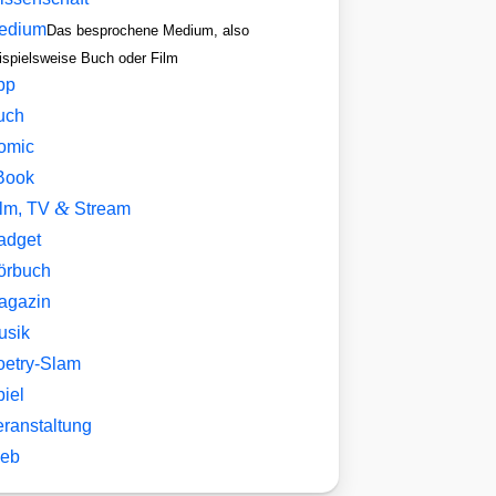
edium
Das besprochene Medium, also
ispielsweise Buch oder Film
pp
uch
omic
Book
&
ilm, TV
Stream
adget
örbuch
agazin
usik
oetry-Slam
iel
eranstaltung
eb